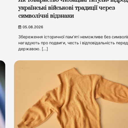
Як Товариство «Козацькі титули» відро
українські військові традиції через
символічні відзнаки
05.08.2026
Збереження історичної пам’яті неможливе без символів
нагадують про подвиги, честь і відповідальність пере
державою. […]