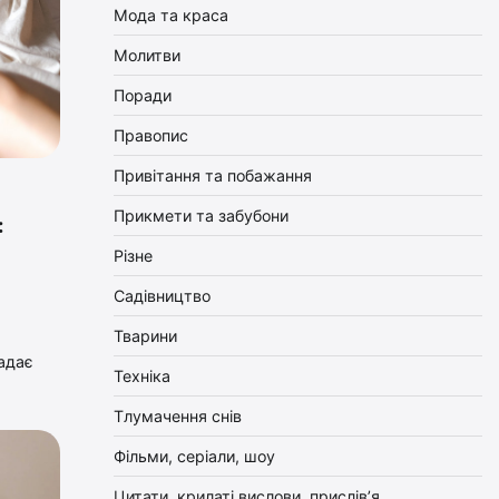
Мода та краса
Молитви
Поради
Правопис
Привітання та побажання
Прикмети та забубони
:
Різне
Садівництво
Тварини
ладає
Техніка
Тлумачення снів
Фільми, серіали, шоу
Цитати, крилаті вислови, прислів’я