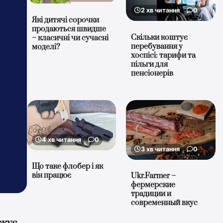
2 хв читання
0
Які дитячі сорочки
продаються швидше
Скільки коштує
– класичні чи сучасні
перебування у
моделі?
хоспісі: тарифи та
пільги для
пенсіонерів
4 хв читання
0
3 хв читання
0
Що таке флобер і як
він працює
Ukr.Farmer –
фермерские
традиции и
современный вкус