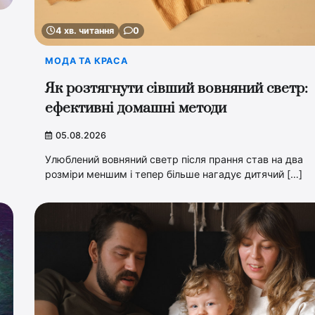
4 хв. читання
0
МОДА ТА КРАСА
Як розтягнути сівший вовняний светр:
ефективні домашні методи
05.08.2026
Улюблений вовняний светр після прання став на два
розміри меншим і тепер більше нагадує дитячий […]