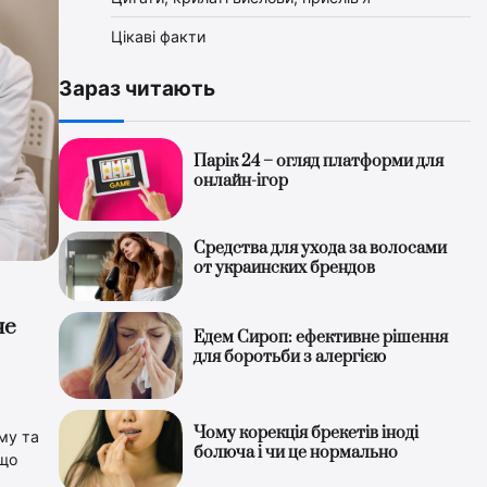
Цікаві факти
Зараз читають
Парік 24 – огляд платформи для
онлайн-ігор
Средства для ухода за волосами
от украинских брендов
не
Едем Сироп: ефективне рішення
для боротьби з алергією
Чому корекція брекетів іноді
му та
болюча і чи це нормально
 що