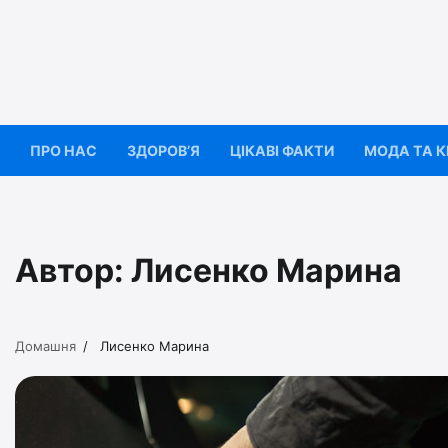
Перейти
до
вмісту
ПРО НАС
ЗДОРОВ’Я
ЦІКАВІ ФАКТИ
МОДА ТА 
Автор:
Лисенко Марина
Домашня
Лисенко Марина