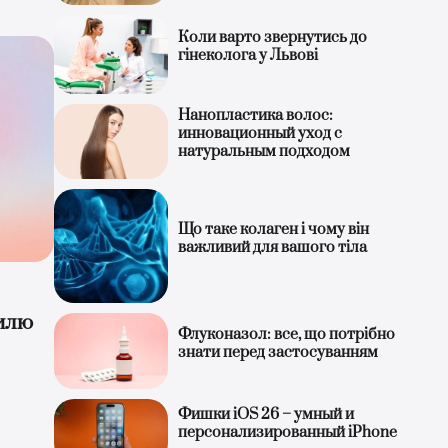
Коли варто звернутись до
гінеколога у Львові
Нанопластика волос:
инновационный уход с
натуральным подходом
Що таке колаген і чому він
важливий для вашого тіла
тилю
Флуконазол: все, що потрібно
знати перед застосуванням
Фишки iOS 26 – умный и
персонализированный iPhone