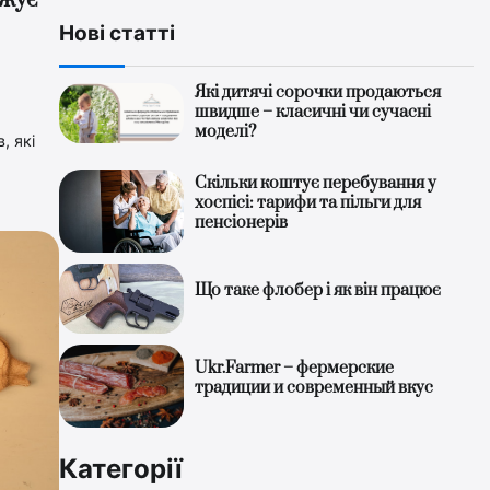
джує
Нові статті
Які дитячі сорочки продаються
швидше – класичні чи сучасні
моделі?
, які
д
Скільки коштує перебування у
хоспісі: тарифи та пільги для
пенсіонерів
Що таке флобер і як він працює
Ukr.Farmer – фермерские
традиции и современный вкус
Категорії