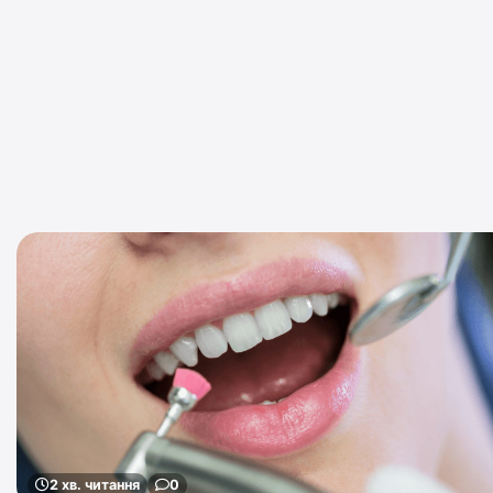
2 хв. читання
0