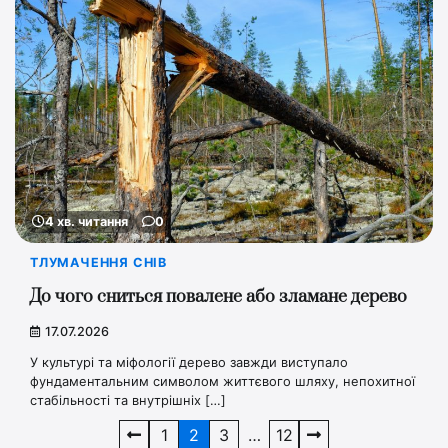
4 хв. читання
0
ТЛУМАЧЕННЯ СНІВ
До чого сниться повалене або зламане дерево
17.07.2026
У культурі та міфології дерево завжди виступало
фундаментальним символом життєвого шляху, непохитної
стабільності та внутрішніх […]
Пагінація
1
2
3
…
12