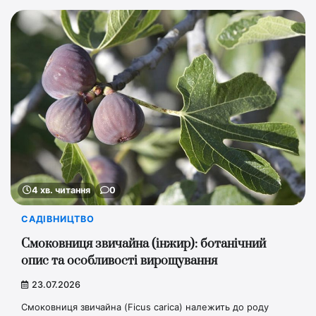
4 хв. читання
0
САДІВНИЦТВО
Смоковниця звичайна (інжир): ботанічний
опис та особливості вирощування
23.07.2026
Смоковниця звичайна (Ficus carica) належить до роду