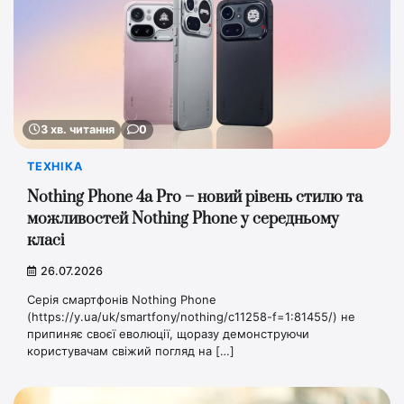
3 хв. читання
0
ТЕХНІКА
Nothing Phone 4a Pro – новий рівень стилю та
можливостей Nothing Phone у середньому
класі
26.07.2026
Серія смартфонів Nothing Phone
(https://y.ua/uk/smartfony/nothing/c11258-f=1:81455/) не
припиняє своєї еволюції, щоразу демонструючи
користувачам свіжий погляд на […]