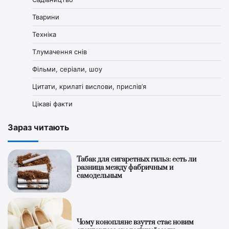
Тварини
Техніка
Тлумачення снів
Фільми, серіали, шоу
Цитати, крилаті вислови, прислів’я
Цікаві факти
Зараз читають
Табак для сигаретных гильз: есть ли
разница между фабричным и
самодельным
Чому конопляне взуття стає новим