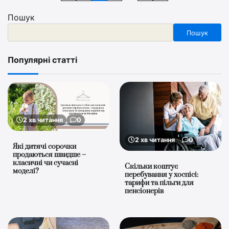
записів
Пошук
Пошук
Популярні статті
2 хв читання
0
2 хв читання
0
Які дитячі сорочки
продаються швидше –
класичні чи сучасні
Скільки коштує
моделі?
перебування у хоспісі:
тарифи та пільги для
пенсіонерів