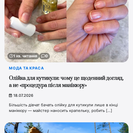
1 хв. читання
0
МОДА ТА КРАСА
Олійка для кутикули: чому це щоденний догляд,
а не «процедура після манікюру»
18.07.2026
Більшість дівчат бачать олійку для кутикули лише в кінці
манікюру — майстер наносить крапельку, робить […]