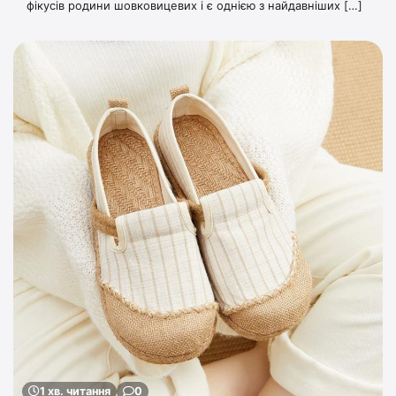
фікусів родини шовковицевих і є однією з найдавніших […]
1 хв. читання
0