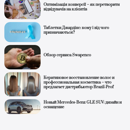
Оптимізація конверсії – як перетворити
відвідувачів на клієнтів
Таблетки Джардінс: кому і від чого
призначаються?
Обзор сервиса Swapenco
Кератиновое восстановление волос и
профессиональная косметика – что
предлагает дистрибьютор Brazil‑Prof
Новый Mercedes-Benz GLE SUV: дизайн и
оснащение