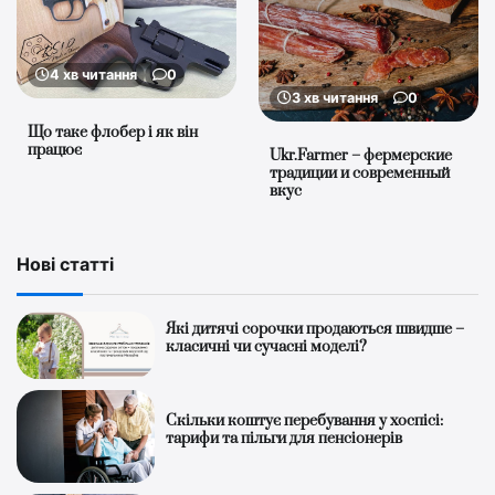
4 хв читання
0
3 хв читання
0
Що таке флобер і як він
працює
Ukr.Farmer – фермерские
традиции и современный
вкус
Нові статті
Які дитячі сорочки продаються швидше –
класичні чи сучасні моделі?
Скільки коштує перебування у хоспісі:
тарифи та пільги для пенсіонерів