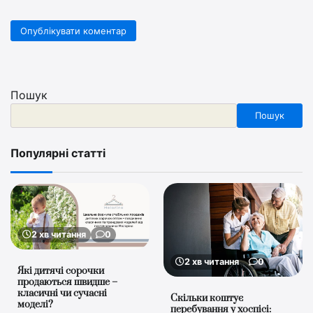
Пошук
Пошук
Популярні статті
2 хв читання
0
2 хв читання
0
Які дитячі сорочки
продаються швидше –
класичні чи сучасні
Скільки коштує
моделі?
перебування у хоспісі: