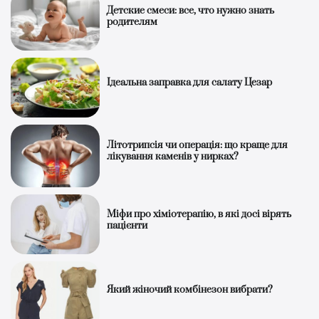
Детские смеси: все, что нужно знать
родителям
Ідеальна заправка для салату Цезар
Літотрипсія чи операція: що краще для
лікування каменів у нирках?
Міфи про хіміотерапію, в які досі вірять
пацієнти
Який жіночий комбінезон вибрати?