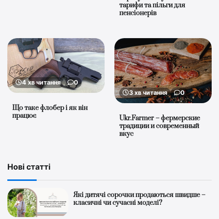
тарифи та пільги для
пенсіонерів
4 хв читання
0
3 хв читання
0
Що таке флобер і як він
працює
Ukr.Farmer – фермерские
традиции и современный
вкус
Нові статті
Які дитячі сорочки продаються швидше –
класичні чи сучасні моделі?