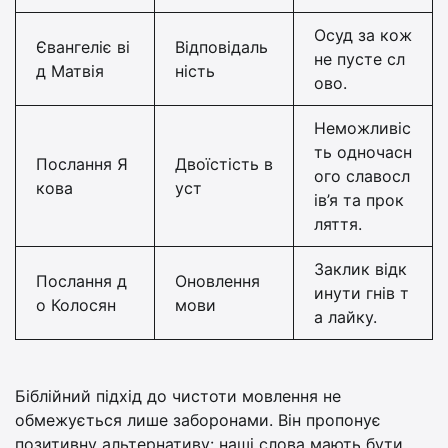
Осуд за кож
Євангеліє ві
Відповідаль
не пусте сл
д Матвія
ність
ово.
Неможливіс
ть одночасн
Послання Я
Двоїстість в
ого славосл
кова
уст
ів’я та прок
ляття.
Заклик відк
Послання д
Оновлення
инути гнів т
о Колосян
мови
а лайку.
Біблійний підхід до чистоти мовлення не
обмежується лише заборонами. Він пропонує
позитивну альтернативу: наші слова мають бути