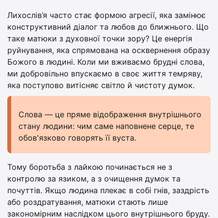
Лихослів’я часто стає формою агресії, яка замінює
конструктивний діалог та любов до ближнього. Що
таке матюки з духовної точки зору? Це енергія
руйнування, яка спрямована на осквернення образу
Божого в людині. Коли ми вживаємо брудні слова,
ми добровільно впускаємо в своє життя темряву,
яка поступово витісняє світло й чистоту думок.
Слова — це пряме відображення внутрішнього
стану людини: чим саме наповнене серце, те
обов'язково говорять її вуста.
Тому боротьба з лайкою починається не з
контролю за язиком, а з очищення думок та
почуттів. Якщо людина плекає в собі гнів, заздрість
або роздратування, матюки стають лише
закономірним наслідком цього внутрішнього бруду.