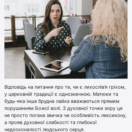
Відповідь на питання про те, чи є лихослів’я гріхом,
у церковній традиції є однозначною. Матюки та
будь-яка інша брудна лайка вважаються прямим
порушенням Божої волі. З духовної точки зору це
не просто погана звичка чи особливість лексикону,
а прояв духовної слабкості та глибокої
недосконалості людського серця.