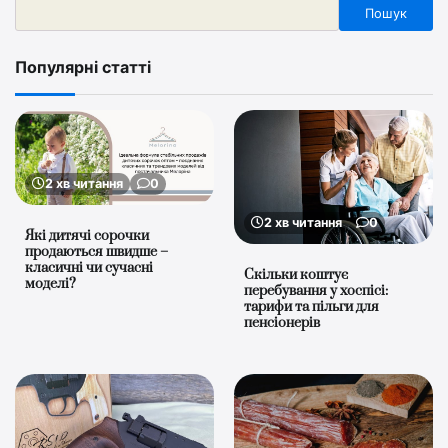
Пошук
Популярні статті
2 хв читання
0
2 хв читання
0
Які дитячі сорочки
продаються швидше –
класичні чи сучасні
Скільки коштує
моделі?
перебування у хоспісі:
тарифи та пільги для
пенсіонерів