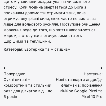
щитом у хвилини роздратування чи сильного
стресу. Коли людина звертається до Бога з
проханням допомогти стримати язик, вона
отримує внутрішні сили, яких часто не вистачає
лише для вольового зусилля. Поступове очищення
мовлення веде до того, що життя наповнюється
миром, а стосунки з оточуючими стають
щирішими та теплішими.
Категорія:
Езотерика та містицизм
Навігація
Попередня:
Наступна:
записів
Сукні дитячі –
Нові стандарти андроїд-
комфортний та стильний
флагманів: порівняння
одяг для дівчаток від 1 до
лінійок Google Pixel та
6 років
Pixel 10 Pro