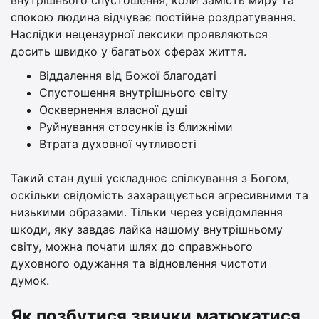
спокою людина відчуває постійне роздратування.
Наслідки нецензурної лексики проявляються
досить швидко у багатьох сферах життя.
Віддалення від Божої благодаті
Спустошення внутрішнього світу
Осквернення власної душі
Руйнування стосунків із ближніми
Втрата духовної чутливості
Такий стан душі ускладнює спілкування з Богом,
оскільки свідомість захаращується агресивними та
низькими образами. Тільки через усвідомлення
шкоди, яку завдає лайка нашому внутрішньому
світу, можна почати шлях до справжнього
духовного одужання та відновлення чистоти
думок.
Як позбутися звички матюкатися