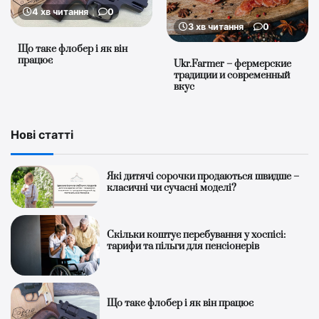
4 хв читання
0
3 хв читання
0
Що таке флобер і як він
працює
Ukr.Farmer – фермерские
традиции и современный
вкус
Нові статті
Які дитячі сорочки продаються швидше –
класичні чи сучасні моделі?
Скільки коштує перебування у хоспісі:
тарифи та пільги для пенсіонерів
Що таке флобер і як він працює