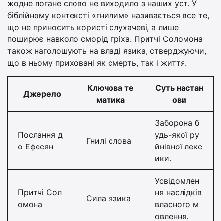
жодне погане слово не виходило з наших уст. У
біблійному контексті «гнилим» називається все те,
що не приносить користі слухачеві, а лише
поширює навколо сморід гріха. Притчі Соломона
також наголошують на владі язика, стверджуючи,
що в ньому приховані як смерть, так і життя.
Ключова те
Суть настан
Джерело
матика
ови
Заборона б
Послання д
удь-якої ру
Гнилі слова
о Ефесян
йнівної лекс
ики.
Усвідомлен
Притчі Сол
ня наслідків
Сила язика
омона
власного м
овлення.