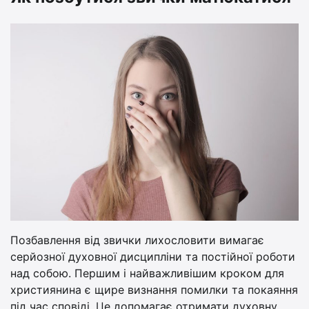
Позбавлення від звички лихословити вимагає
серйозної духовної дисципліни та постійної роботи
над собою. Першим і найважливішим кроком для
християнина є щире визнання помилки та покаяння
під час сповіді. Це допомагає отримати духовну