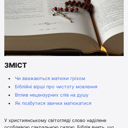
ЗМІСТ
Чи вважаються матюки гріхом
Біблійні вірші про чистоту мовлення
Вплив нецензурних слів на душу
Як позбутися звички матюкатися
У християнському світогляді слово наділене
особливою сакральною силою. Біблія вчить, що