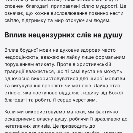
сповнені благодаті, приправлені сіллю мудрості. Це
означає, що кожне висловлювання повинно нести
світло, підтримку та мир оточуючим людям.
Вплив нецензурних слів на душу
Вплив брудної мови на духовне здоров’я часто
недооцінюють, вважаючи лайку лише формальним
порушенням етикету. Проте в християнській
традиції вважається, що ті самі вуста не можуть
одночасно використовуватися для щирої молитви
та вигукування проклять чи матюків. Лайка стає
стіною, яка поступово віддаляє людину від Божої
благодаті та робить її серце черствим.
Коли ми використовуємо матюки, ми фактично
оскверняємо власну душу, роблячи її вразливою до
негативних впливів. Це призводить до
внутрішнього спустошення, коли замість миру та