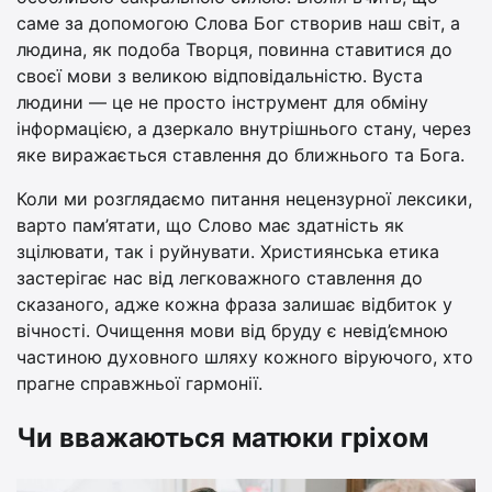
саме за допомогою Слова Бог створив наш світ, а
людина, як подоба Творця, повинна ставитися до
своєї мови з великою відповідальністю. Вуста
людини — це не просто інструмент для обміну
інформацією, а дзеркало внутрішнього стану, через
яке виражається ставлення до ближнього та Бога.
Коли ми розглядаємо питання нецензурної лексики,
варто пам’ятати, що Слово має здатність як
зцілювати, так і руйнувати. Християнська етика
застерігає нас від легковажного ставлення до
сказаного, адже кожна фраза залишає відбиток у
вічності. Очищення мови від бруду є невід’ємною
частиною духовного шляху кожного віруючого, хто
прагне справжньої гармонії.
Чи вважаються матюки гріхом