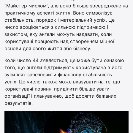
“Майстер-числом”, але воно більше зосереджене на
практичному аспекті життя. Воно символізує
стабільність, порядок і матеріальний успіх. Це
число асоціюється з сильною підтримкою і
захистом, яку ангели можуть надавати, коли
користувачі працюють над створенням міцної
основи для свого життя або бізнесу.
Коли число 44 з’являється, це може бути ознакою
того, що ангели підтримують користувача в його
зусиллях забезпечити фінансову стабільність і
успіх. Це число також може вказувати на те, що
користувачі повинні приділити більше уваги
організації і плануванню, щоб досягти бажаних
результатів.