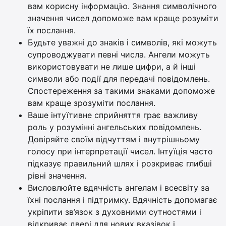
вам корисну інформацію. Знання символічного
значення чисел допоможе вам краще розуміти
їх послання.
Будьте уважні до знаків і символів, які можуть
супроводжувати певні числа. Ангели можуть
використовувати не лише цифри, а й інші
символи або події для передачі повідомлень.
Спостереження за такими знаками допоможе
вам краще зрозуміти послання.
Ваше інтуїтивне сприйняття грає важливу
роль у розумінні ангельських повідомлень.
Довіряйте своїм відчуттям і внутрішньому
голосу при інтерпретації чисел. Інтуїція часто
підказує правильний шлях і розкриває глибші
рівні значення.
Висловлюйте вдячність ангелам і всесвіту за
їхні послання і підтримку. Вдячність допомагає
укріпити зв’язок з духовними сутностями і
відкриває двері для нових вказівок і