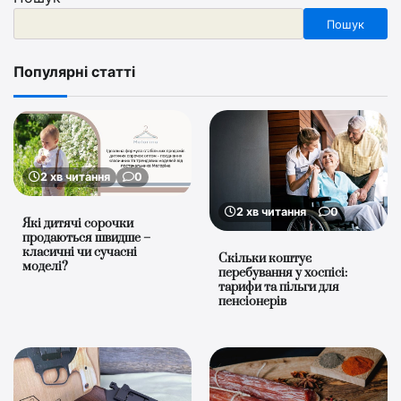
Пошук
Популярні статті
2 хв читання
0
2 хв читання
0
Які дитячі сорочки
продаються швидше –
класичні чи сучасні
Скільки коштує
моделі?
перебування у хоспісі:
тарифи та пільги для
пенсіонерів