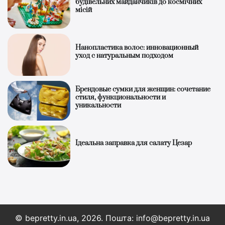
будівельних майданчиків до космічних
місій
Нанопластика волос: инновационный
уход с натуральным подходом
Брендовые сумки для женщин: сочетание
стиля, функциональности и
уникальности
Ідеальна заправка для салату Цезар
© bepretty.in.ua, 2026. Пошта: info@bepretty.in.ua