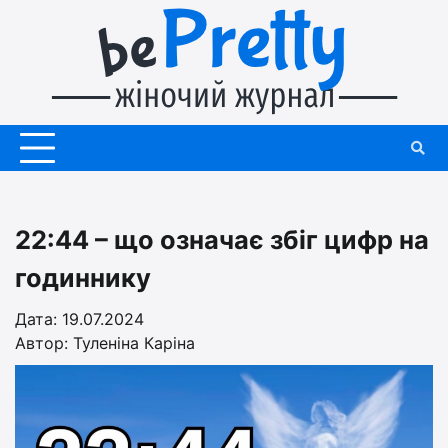
Перейти
до
вмісту
22:44 – що означає збіг цифр на
годиннику
Дата: 19.07.2024
Автор:
Туленіна Каріна