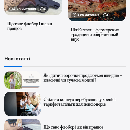
4 хв читання
0
3 хв читання
0
Що таке флобер і як він
працює
Ukr.Farmer – фермерские
традиции и современный
вкус
Нові статті
Які дитячі сорочки продаються швидше –
класичні чи сучасні моделі?
Скільки коштує перебування у хоспісі:
тарифи та пільги для пенсіонерів
Що таке флобер і як він працює