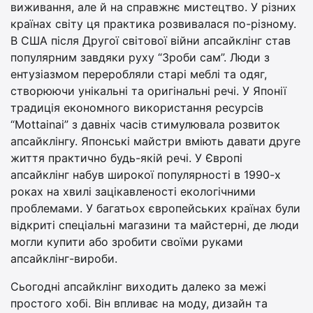
виживання, але й на справжнє мистецтво. У різних
країнах світу ця практика розвивалася по-різному.
В США після Другої світової війни апсайклінг став
популярним завдяки руху “Зроби сам”. Люди з
ентузіазмом переробляли старі меблі та одяг,
створюючи унікальні та оригінальні речі. У Японії
традиція економного використання ресурсів
“Mottainai” з давніх часів стимулювала розвиток
апсайклінгу. Японські майстри вміють давати друге
життя практично будь-якій речі. У Європі
апсайклінг набув широкої популярності в 1990-х
роках на хвилі зацікавленості екологічними
проблемами. У багатьох європейських країнах були
відкриті спеціальні магазини та майстерні, де люди
могли купити або зробити своїми руками
апсайклінг-вироби.
Сьогодні апсайклінг виходить далеко за межі
простого хобі. Він впливає на моду, дизайн та