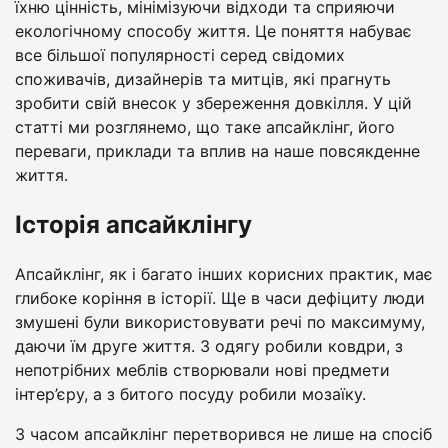
їхню цінність, мінімізуючи відходи та сприяючи
екологічному способу життя. Це поняття набуває
все більшої популярності серед свідомих
споживачів, дизайнерів та митців, які прагнуть
зробити свій внесок у збереження довкілля. У цій
статті ми розглянемо, що таке апсайклінг, його
переваги, приклади та вплив на наше повсякденне
життя.
Історія апсайклінгу
Апсайклінг, як і багато інших корисних практик, має
глибоке коріння в історії. Ще в часи дефіциту люди
змушені були використовувати речі по максимуму,
даючи їм друге життя. З одягу робили ковдри, з
непотрібних меблів створювали нові предмети
інтер’єру, а з битого посуду робили мозаїку.
З часом апсайклінг перетворився не лише на спосіб