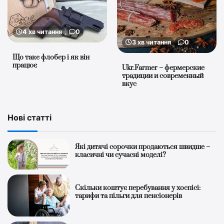
4 хв читання
0
3 хв читання
0
Що таке флобер і як він
працює
Ukr.Farmer – фермерские
традиции и современный
вкус
Нові статті
Які дитячі сорочки продаються швидше –
класичні чи сучасні моделі?
Скільки коштує перебування у хоспісі:
тарифи та пільги для пенсіонерів