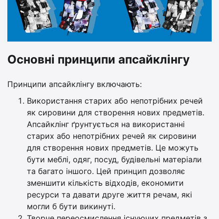
Основні принципи апсайклінгу
Принципи апсайклінгу включають:
Використання старих або непотрібних речей
як сировини для створення нових предметів.
Апсайклінг ґрунтується на використанні
старих або непотрібних речей як сировини
для створення нових предметів. Це можуть
бути меблі, одяг, посуд, будівельні матеріали
та багато іншого. Цей принцип дозволяє
зменшити кількість відходів, економити
ресурси та давати друге життя речам, які
могли б бути викинуті.
Творче переосмислення існуючих предметів з