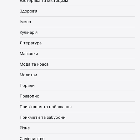
Езотерика та містицизм
Здоров’я
Імена
Кулінарія
Література
Малюнки
Мода та краса
Молитви
Поради
Правопис
Привітання та побажання
Прикмети та забубони
Різне
Садівництво