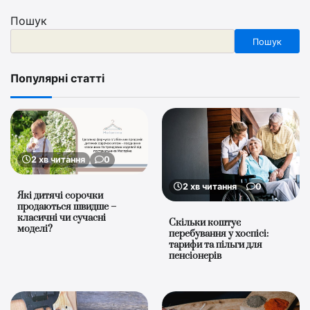
Пошук
Пошук
Популярні статті
2 хв читання
0
2 хв читання
0
Які дитячі сорочки
продаються швидше –
класичні чи сучасні
Скільки коштує
моделі?
перебування у хоспісі:
тарифи та пільги для
пенсіонерів