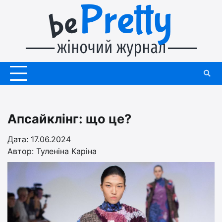
Перейти
до
вмісту
Апсайклінг: що це?
Дата: 17.06.2024
Автор:
Туленіна Каріна