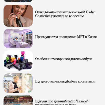
Огляд біоміметичних технологій Hadat
Cosmetics у догляді за волоссям
Преимущества проведения МРТ в Киеве
Особенности хорошей детской обуви
Від цього залежить дієвість косметики
Відгуки про дитячий табір “Іллара”: