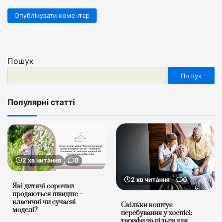
Пошук
Пошук
Популярні статті
2 хв читання
0
2 хв читання
0
Які дитячі сорочки
продаються швидше –
класичні чи сучасні
Скільки коштує
моделі?
перебування у хоспісі:
тарифи та пільги для