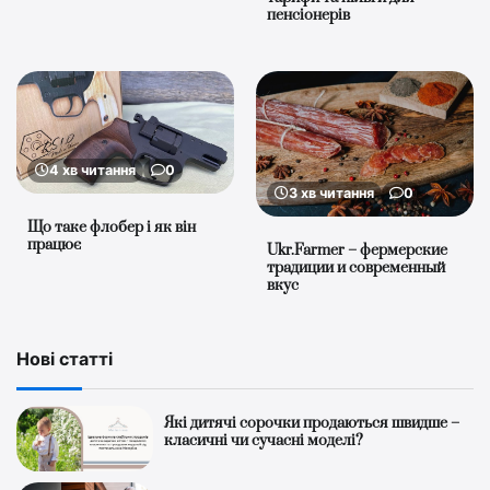
пенсіонерів
4 хв читання
0
3 хв читання
0
Що таке флобер і як він
працює
Ukr.Farmer – фермерские
традиции и современный
вкус
Нові статті
Які дитячі сорочки продаються швидше –
класичні чи сучасні моделі?