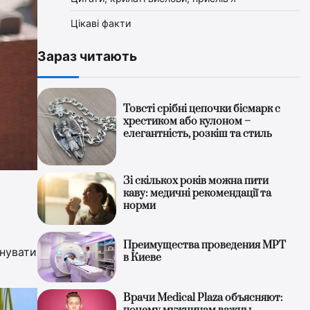
Цікаві факти
Зараз читають
Товсті срібні цепочки бісмарк с
хрестиком або кулоном –
елегантність, розкіш та стиль
Зі скількох років можна пити
каву: медичні рекомендації та
норми
Преимущества проведения МРТ
нувати
в Киеве
Врачи Medical Plaza объясняют: