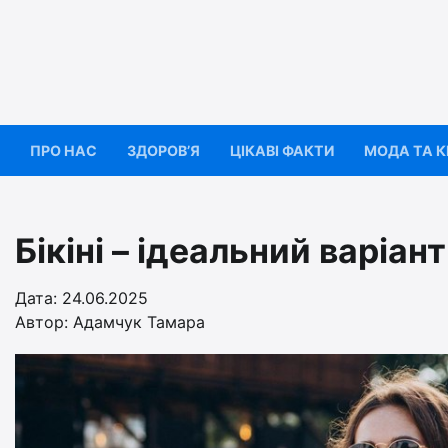
Перейти
до
вмісту
ПРО НАС
ЗДОРОВ’Я
ЦІКАВІ ФАКТИ
МОДА ТА 
Бікіні – ідеальний варіан
Дата: 24.06.2025
Автор:
Адамчук Тамара