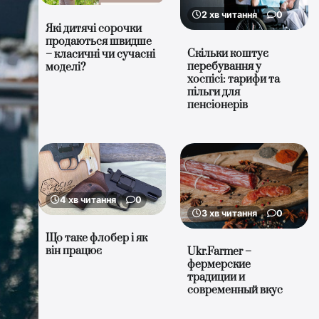
2 хв читання
0
Які дитячі сорочки
продаються швидше
Скільки коштує
– класичні чи сучасні
перебування у
моделі?
хоспісі: тарифи та
пільги для
пенсіонерів
4 хв читання
0
3 хв читання
0
Що таке флобер і як
він працює
Ukr.Farmer –
фермерские
традиции и
современный вкус