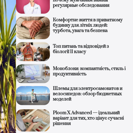
почему мужчинам важны
регулярные обследования
Комфортне життя в приватному
будинку для літніх людей:
турбота, увага та безпека
Топ питань та відповідей з
біології 11 класу
Моноблоки: компактність, стиль і
продуктивність
Шлемы для электросамокатов и
велосипедов: обзор бюджетных
моделей
Ploom X Advanced — ідеальний
варіант для тих, хто цінує сучасні
рішення