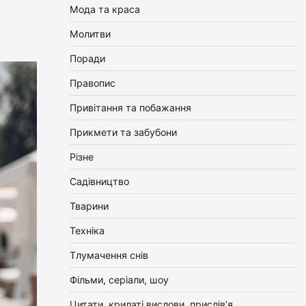
Мода та краса
Молитви
Поради
Правопис
Привітання та побажання
Прикмети та забубони
Різне
Садівництво
Тварини
Техніка
Тлумачення снів
Фільми, серіали, шоу
Цитати, крилаті вислови, прислів’я