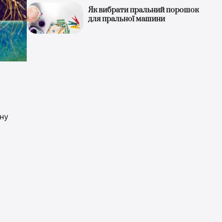
Як вибрати пральний порошок
для пральної машини
ьну