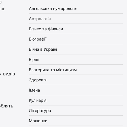
а
ні:
Ангельська нумерологія
Астрологія
Бізнес та фінанси
Біографії
Війна в Україні
Вірші
Езотерика та містицизм
х видів
Здоров’я
Імена
Кулінарія
облять
Література
Малюнки