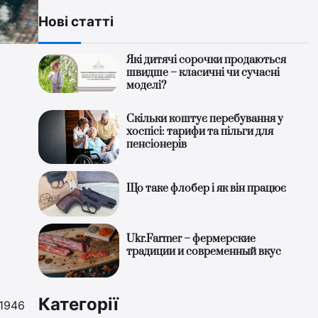
Нові статті
Які дитячі сорочки продаються
швидше – класичні чи сучасні
моделі?
Скільки коштує перебування у
хоспісі: тарифи та пільги для
пенсіонерів
Що таке флобер і як він працює
Ukr.Farmer – фермерские
традиции и современный вкус
Категорії
 1946