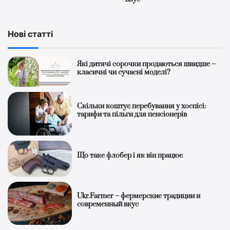
Нові статті
Які дитячі сорочки продаються швидше –
класичні чи сучасні моделі?
Скільки коштує перебування у хоспісі:
тарифи та пільги для пенсіонерів
Що таке флобер і як він працює
Ukr.Farmer – фермерские традиции и
современный вкус