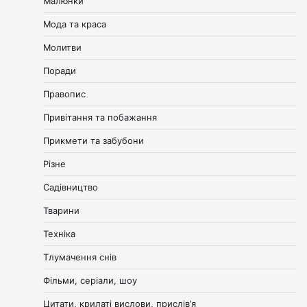
Малюнки
Мода та краса
Молитви
Поради
Правопис
Привітання та побажання
Прикмети та забубони
Різне
Садівництво
Тварини
Техніка
Тлумачення снів
Фільми, серіали, шоу
Цитати, крилаті вислови, прислів’я