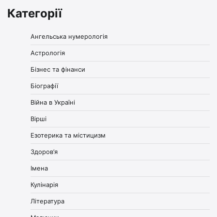
Категорії
Ангельська нумерологія
Астрологія
Бізнес та фінанси
Біографії
Війна в Україні
Вірші
Езотерика та містицизм
Здоров’я
Імена
Кулінарія
Література