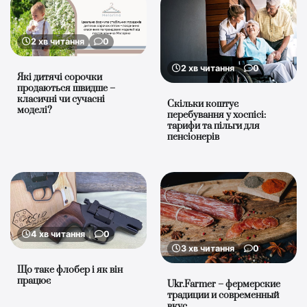
2 хв читання
0
2 хв читання
0
Які дитячі сорочки
продаються швидше –
класичні чи сучасні
Скільки коштує
моделі?
перебування у хоспісі:
тарифи та пільги для
пенсіонерів
4 хв читання
0
3 хв читання
0
Що таке флобер і як він
працює
Ukr.Farmer – фермерские
традиции и современный
вкус