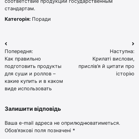
соответствие продукции государственным
стандартам.
Категорія:
Поради
Навігація
Попередня:
Наступна:
записів
Как правильно
Крилаті вислови,
подготовить продукты
прислів’я й цитати про
для суши и роллов –
історію
какие купить и в каком
виде использовать
Залишити відповідь
Ваша e-mail адреса не оприлюднюватиметься.
Обов’язкові поля позначені
*