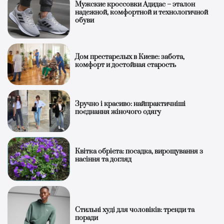
Мужские кроссовки Адидас – эталон
надежной, комфортной и технологичной
обуви
Дом престарелых в Киеве: забота,
комфорт и достойная старость
Зручно і красиво: найпрактичніші
поєднання жіночого одягу
Квітка обрієта: посадка, вирощування з
насіння та догляд
Стильні худі для чоловіків: тренди та
поради