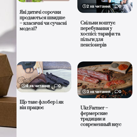
2 хв читання
0
Які дитячі сорочки
продаються швидше
Скільки коштує
– класичні чи сучасні
перебування у
моделі?
хоспісі: тарифи та
пільги для
пенсіонерів
4 хв читання
0
3 хв читання
0
Що таке флобер і як
він працює
Ukr.Farmer –
фермерские
традиции и
современный вкус