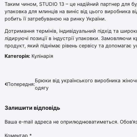
Таким чином, STUDIO 13 – це надійний партнер для бу
упаковка для млинців на виніс від цього виробника в
робить її затребуваною на ринку України.
Дотримання термінів, індивідуальний підхід та широ
лідируючі позиції в індустрії упаковки. Замовляючи 
продукт, який піднімає рівень сервісу та допомагає 
Категорія:
Кулінарія
Навігація
Брюки від українського виробника жіноч
Попередня:
одягу
записів
Залишити відповідь
Ваша e-mail адреса не оприлюднюватиметься.
Обов’я
Коментар
*