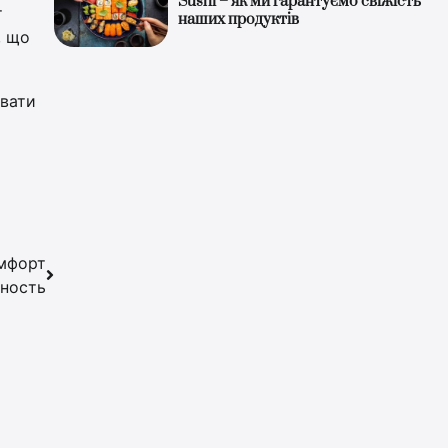
Sushi – як ми гарантуємо свіжість
т
наших продуктів
, що
увати
омфорт
сность