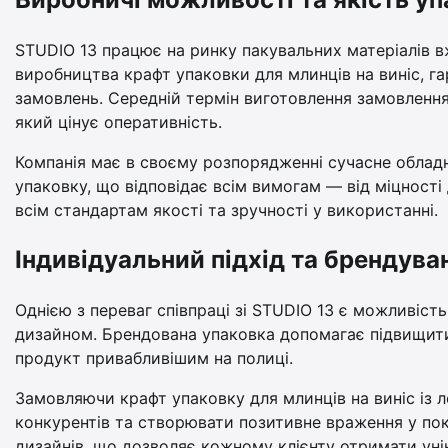
STUDIO 13 працює на ринку пакувальних матеріалів вж
виробництва крафт упаковки для млинців на виніс, г
замовлень. Середній термін виготовлення замовлення 
який цінує оперативність.
Компанія має в своєму розпорядженні сучасне обладн
упаковку, що відповідає всім вимогам — від міцності 
всім стандартам якості та зручності у використанні.
Індивідуальний підхід та брендува
Однією з переваг співпраці зі STUDIO 13 є можливіст
дизайном. Брендована упаковка допомагає підвищити в
продукт привабливішим на полиці.
Замовляючи крафт упаковку для млинців на виніс із 
конкурентів та створювати позитивне враження у пок
дизайнів, що дозволяє кожному клієнту отримати уні