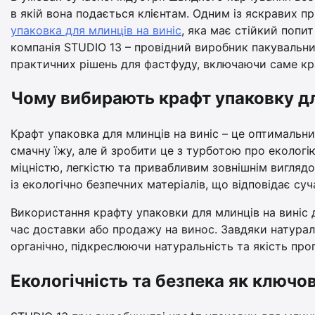
в якій вона подається клієнтам. Одним із яскравих п
упаковка для млинців на виніс
, яка має стійкий попит
компанія STUDIO 13 – провідний виробник пакувальних
практичних рішень для фастфуду, включаючи саме кра
Чому вибирають крафт упаковку дл
Крафт упаковка для млинців на виніс – це оптимальни
смачну їжу, але й зробити це з турботою про екологію 
міцністю, легкістю та привабливим зовнішнім вигляд
із екологічно безпечних матеріалів, що відповідає су
Використання крафту упаковки для млинців на виніс д
час доставки або продажу на винос. Завдяки натураль
органічно, підкреслюючи натуральність та якість про
Екологічність та безпека як ключов