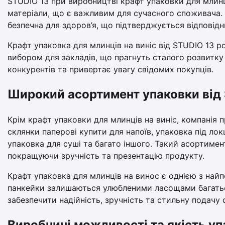
STUDIO 13 при виробництві крафт упаковки для млинц
матеріали, що є важливим для сучасного споживача. 
безпечна для здоров’я, що підтверджується відповід
Крафт упаковка для млинців на виніс від STUDIO 13 
вибором для закладів, що прагнуть сталого розвитку та
конкурентів та привертає увагу свідомих покупців.
Широкий асортимент упаковки від
Крім крафт упаковки для млинців на виніс, компанія 
склянки паперові купити для напоїв, упаковка під ло
упаковка для суші та багато іншого. Такий асортимент
покращуючи зручність та презентацію продукту.
Крафт упаковка для млинців на винос є однією з найп
панкейки залишаються улюбленими ласощами багатьох
забезпечити надійність, зручність та стильну подачу 
Виробничі можливості та якість у