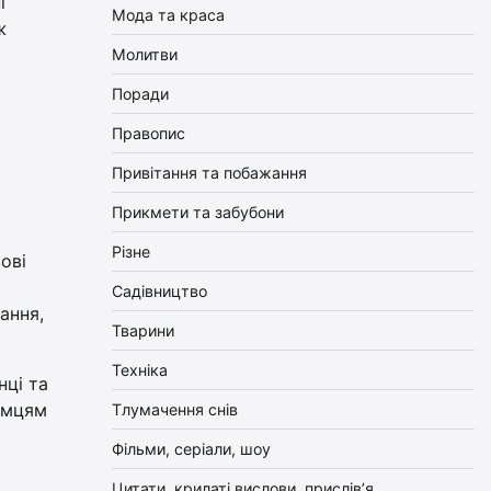
і
Мода та краса
ж
Молитви
Поради
Правопис
Привітання та побажання
Прикмети та забубони
Різне
ові
Садівництво
ання,
Тварини
Техніка
нці та
ємцям
Тлумачення снів
Фільми, серіали, шоу
Цитати, крилаті вислови, прислів’я