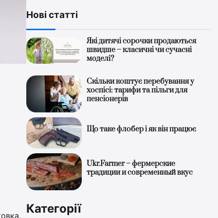
Нові статті
Які дитячі сорочки продаються
швидше – класичні чи сучасні
моделі?
Скільки коштує перебування у
хоспісі: тарифи та пільги для
пенсіонерів
Що таке флобер і як він працює
Ukr.Farmer – фермерские
традиции и современный вкус
Категорії
ковка,