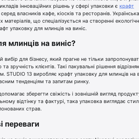
рикладів інноваційних рішень у сфері упаковки є
крафт
 серед власників кафе, кіосків та ресторанів. Українськ
 матеріалів, що спеціалізується на створенні екологіч
фт упаковку для млинців на виніс.
я млинців на виніс?
й вибір для бізнесу, який прагне не тільки запропонува
та зручність клієнтів. Такі пакувальні рішення відрізн
ом. STUDIO 13 виробляє крафт упаковку для млинців на 
часним тенденціям та запитам ринку.
опомагає зберегти свіжість і зовнішній вигляд продукт
ному відтінку та фактурі, така упаковка виглядає стил
понованих страв.
і переваги