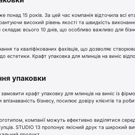
е понад 15 років. За цей час компанія відточила всі ет
арантуючи високий рівень якості та швидкість виконанн
складає всього 10 днів, що особливо важливо для бізн
ання та кваліфікованих фахівців, що дозволяє створюв
до естетики. Крафт упаковка для млинців на виніс відп
ння упаковки
ь замовити крафт упаковку для млинців на виніс із фірм
пізнаваність бізнесу, посилює довіру клієнтів та роби
логотипом, компанії можуть ефективно виділятися сере
упців. STUDIO 13 пропонує якісний друк та широкий ви
кальний продукт.