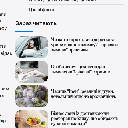
Цікаві факти
апи
я
Зараз читають
есу,
Чи варто проходити додаткові
уроки водіння взимку? Переваги
ати
зимової практики
овідає
Особливості цементів для
тимчасової фіксації коронок
овим
Часник “Ірен”: реальні відгуки,
ть
детальний опис та врожайність
д
Бізнес ланч із доставкою чи
ресторан поблизу: що обирають
бір
сучасні команди?