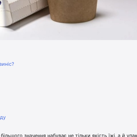
виніс?
уду
більшого значення набуває не тільки якість їжі, а й упа