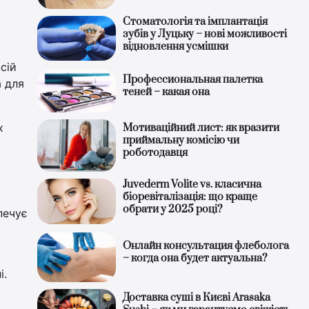
Стоматологія та імплантація
зубів у Луцьку – нові можливості
відновлення усмішки
сій
Профессиональная палетка
а для
теней – какая она
х
Мотиваційний лист: як вразити
приймальну комісію чи
роботодавця
Juvederm Volite vs. класична
біоревіталізація: що краще
обрати у 2025 році?
печує
Онлайн консультация флеболога
– когда она будет актуальна?
і.
Доставка суші в Києві Arasaka