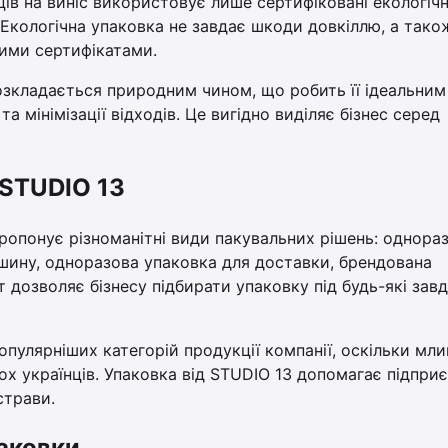
ів на виніс використовує лише сертифіковані екологічн
Екологічна упаковка не завдає шкоди довкіллю, а тако
ними сертифікатами.
розкладається природним чином, що робить її ідеальним
 мінімізації відходів. Це вигідно виділяє бізнес серед
 STUDIO 13
пропонує різноманітні види пакувальних рішень: однораз
кшину, одноразова упаковка для доставки, брендована
 дозволяє бізнесу підбирати упаковку під будь-які завд
опулярніших категорій продукції компанії, оскільки мли
 українців. Упаковка від STUDIO 13 допомагає підпри
страви.
паковки