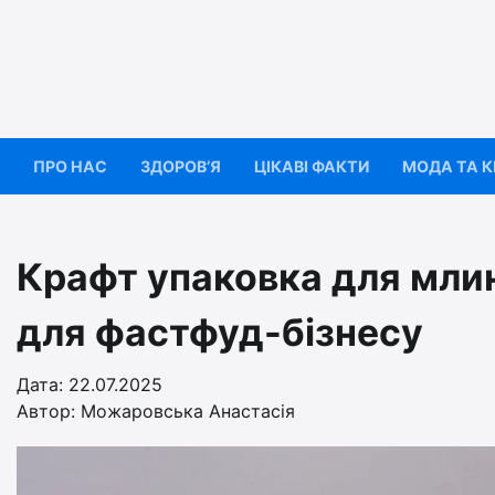
Перейти
до
вмісту
ПРО НАС
ЗДОРОВ’Я
ЦІКАВІ ФАКТИ
МОДА ТА 
Крафт упаковка для млинц
для фастфуд-бізнесу
Дата: 22.07.2025
Автор:
Можаровська Анастасія