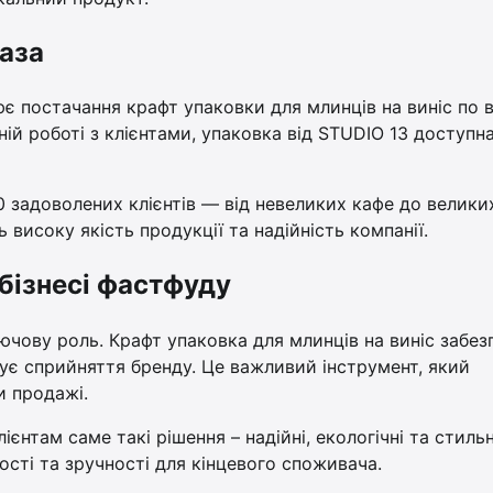
база
ює постачання крафт упаковки для млинців на виніс по в
ній роботі з клієнтами, упаковка від STUDIO 13 доступн
0 задоволених клієнтів — від невеликих кафе до велики
високу якість продукції та надійність компанії.
 бізнесі фастфуду
лючову роль. Крафт упаковка для млинців на виніс забез
щує сприйняття бренду. Це важливий інструмент, який
и продажі.
ієнтам саме такі рішення – надійні, екологічні та стильн
ості та зручності для кінцевого споживача.