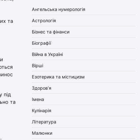
Ангельська нумерологія
а
них та
Астрологія
Бізнес та фінанси
Біографії
Війна в Україні
ти
Вірші
яються
винос
Езотерика та містицизм
Здоров’я
у під
Імена
ьно та
Кулінарія
Література
Малюнки