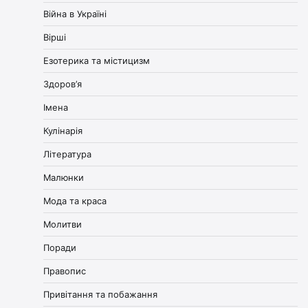
Війна в Україні
Вірші
Езотерика та містицизм
Здоров’я
Імена
Кулінарія
Література
Малюнки
Мода та краса
Молитви
Поради
Правопис
Привітання та побажання