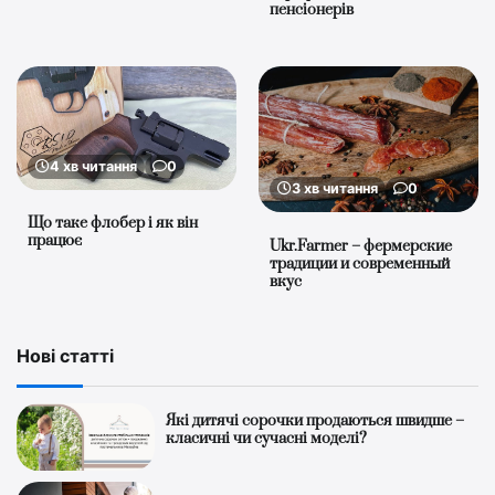
пенсіонерів
4 хв читання
0
3 хв читання
0
Що таке флобер і як він
працює
Ukr.Farmer – фермерские
традиции и современный
вкус
Нові статті
Які дитячі сорочки продаються швидше –
класичні чи сучасні моделі?