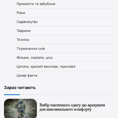
Прикмети та забубони
Різне
Садівництво
Тварини
Техніка
Тлумачення снів
Фільми, серіали, шоу
Цитати, крилаті вислови, прислів’я
Цікаві факти
Зараз читають
Вибір тактичного одягу: що врахувати
для максимального комфорту