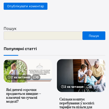
Пошук
Пошук
Популярні статті
2 хв читання
0
2 хв читання
0
Які дитячі сорочки
продаються швидше –
класичні чи сучасні
Скільки коштує
моделі?
перебування у хоспісі:
тарифи та пільги для