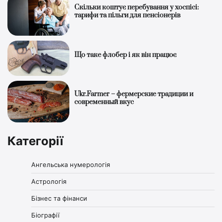
Скільки коштує перебування у хоспісі:
тарифи та пільги для пенсіонерів
Що таке флобер і як він працює
Ukr.Farmer – фермерские традиции и
современный вкус
Категорії
Ангельська нумерологія
Астрологія
Бізнес та фінанси
Біографії