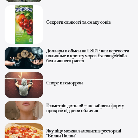
Секрети свіжості та смаку соків
Доллары в обмен на USDT: как перевести
наличные в крипту через ExchangeMafia
без лишнего риска
Спорт и геморрой
Геометрія деталей – як вибрати форму
прикрас під риси обличчя
Яку піцу можна замовити в ресторані
“Вилки Палки”