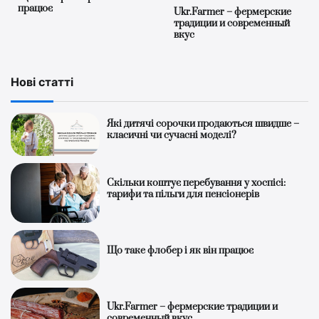
працює
Ukr.Farmer – фермерские
традиции и современный
вкус
Нові статті
Які дитячі сорочки продаються швидше –
класичні чи сучасні моделі?
Скільки коштує перебування у хоспісі:
тарифи та пільги для пенсіонерів
Що таке флобер і як він працює
Ukr.Farmer – фермерские традиции и
современный вкус