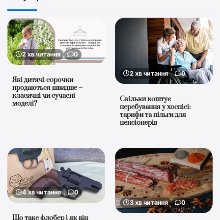
2 хв читання
0
2 хв читання
0
Які дитячі сорочки
продаються швидше –
класичні чи сучасні
Скільки коштує
моделі?
перебування у хоспісі:
тарифи та пільги для
пенсіонерів
4 хв читання
0
3 хв читання
0
Що таке флобер і як він