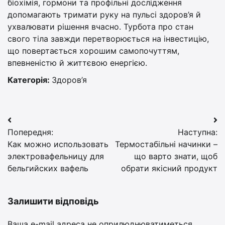
біохімія, гормони та профільні дослідження
допомагають тримати руку на пульсі здоров’я й
ухвалювати рішення вчасно. Турбота про стан
свого тіла завжди перетворюється на інвестицію,
що повертається хорошим самопочуттям,
впевненістю й життєвою енергією.
Категорія:
Здоров’я
Навігація
Попередня:
Наступна:
записів
Как можно использовать
Термостабільні начинки –
электровафельницу для
що варто знати, щоб
бельгийских вафель
обрати якісний продукт
Залишити відповідь
Ваша e-mail адреса не оприлюднюватиметься.