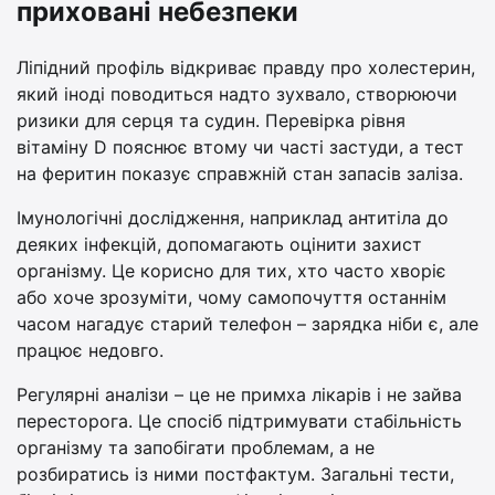
приховані небезпеки
Ліпідний профіль відкриває правду про холестерин,
який іноді поводиться надто зухвало, створюючи
ризики для серця та судин. Перевірка рівня
вітаміну D пояснює втому чи часті застуди, а тест
на феритин показує справжній стан запасів заліза.
Імунологічні дослідження, наприклад антитіла до
деяких інфекцій, допомагають оцінити захист
організму. Це корисно для тих, хто часто хворіє
або хоче зрозуміти, чому самопочуття останнім
часом нагадує старий телефон – зарядка ніби є, але
працює недовго.
Регулярні аналізи – це не примха лікарів і не зайва
пересторога. Це спосіб підтримувати стабільність
організму та запобігати проблемам, а не
розбиратись із ними постфактум. Загальні тести,