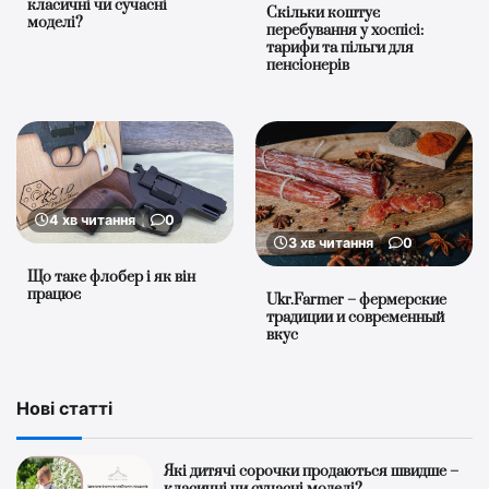
класичні чи сучасні
Скільки коштує
моделі?
перебування у хоспісі:
тарифи та пільги для
пенсіонерів
4 хв читання
0
3 хв читання
0
Що таке флобер і як він
працює
Ukr.Farmer – фермерские
традиции и современный
вкус
Нові статті
Які дитячі сорочки продаються швидше –