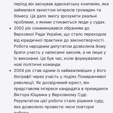
період він заснував адвокатську компанію, яка
займалася захистом інтересів громадян та
бізнесу. Це дало змогу зрозуміти реальні
проблеми, з якими стикаються люди у судах.
2002 рік ознаменувався обранням до
Верховної Ради України, що стало переходом
від юридичної практики до законотворчості.
Робота народним депутатом дозволила йому
брати участь у написанні законів, а не лише у
їх виконанні. Це був час, коли формувалися
нові політичні команди.
2004 рік став одним із найважливіших у його
біографії через участь у подіях Помаранчевої
революції. Як досвідчений юрист, він
представляв інтереси кандидата в президенти
Віктора Ющенка у Верховному Суді.
Результатом цієї роботи стало рішення суду,
яке дозволило провести чесні повторні
вибори.