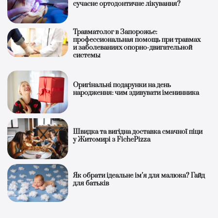
сучасне ортодонтичне лікування?
Травматолог в Запорожье:
профессиональная помощь при травмах
и заболеваниях опорно-двигательной
системы
Оригінальні подарунки на день
народження: чим здивувати іменинника
Швидка та вигідна доставка смачної піци
у Житомирі з FichePizza
Як обрати ідеальне ім’я для малюка? Гайд
для батьків