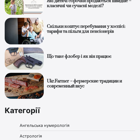
Які дитячі сорочки продаються швидше –
класичні чи сучасні моделі?
Скільки коштує перебування у хоспісі:
тарифи та пільги для пенсіонерів
Що таке флобер і як він працює
Ukr.Farmer – фермерские традиции и
современный вкус
Категорії
Ангельська нумерологія
Астрологія