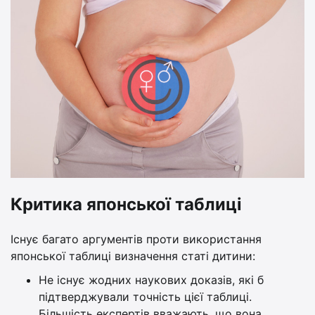
Критика японської таблиці
Існує багато аргументів проти використання
японської таблиці визначення статі дитини:
Не існує жодних наукових доказів, які б
підтверджували точність цієї таблиці.
Більшість експертів вважають, що вона