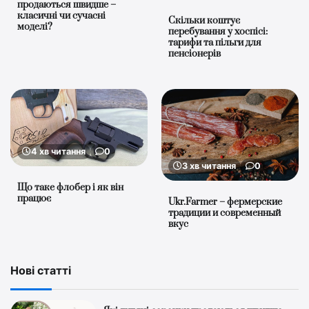
продаються швидше –
класичні чи сучасні
Скільки коштує
моделі?
перебування у хоспісі:
тарифи та пільги для
пенсіонерів
4 хв читання
0
3 хв читання
0
Що таке флобер і як він
працює
Ukr.Farmer – фермерские
традиции и современный
вкус
Нові статті