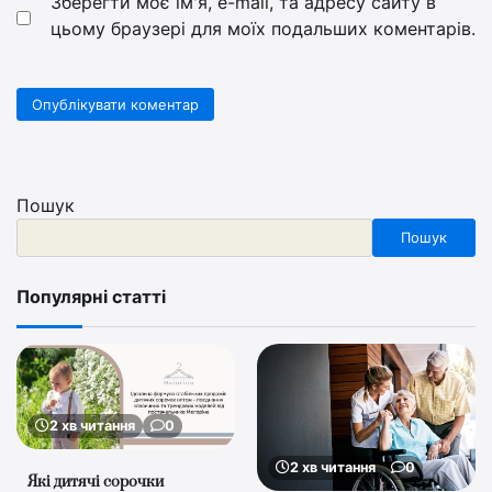
Зберегти моє ім'я, e-mail, та адресу сайту в
цьому браузері для моїх подальших коментарів.
Пошук
Пошук
Популярні статті
2 хв читання
0
2 хв читання
0
Які дитячі сорочки