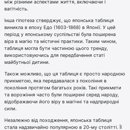
між різними аспектами життя, включаючи і
вагітність.
Інша гіпотеза стверджує, що японська таблиця
виникла в епоху Едо (1603-1868) в Японії. У цей
період у японському суспільстві була поширена
віра в магію та містичні практики. Таким чином,
таблиця могла бути частиною цього тренду,
використовуючись для передбачення статі
майбутньої дитини.
Також можливо, що ця таблиця є просто народною
прикметою, яка передавалася з покоління в
покоління протягом багатьох років. Такі прикмети
та ворожіння часто були поширені серед народу,
відображаючи його віру в магічні та надприродні
сили.
Незалежно від походження, японська таблиця
стала надзвичайно популярною в 20-му столітті. Її