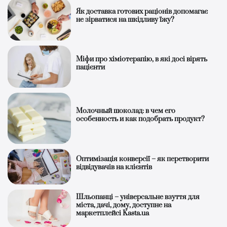
Як доставка готових раціонів допомагає
не зірватися на шкідливу їжу?
Міфи про хіміотерапію, в які досі вірять
пацієнти
Молочный шоколад: в чем его
особенность и как подобрать продукт?
Оптимізація конверсії – як перетворити
відвідувачів на клієнтів
Шльопанці – універсальне взуття для
міста, дачі, дому, доступне на
маркетплейсі Kasta.ua