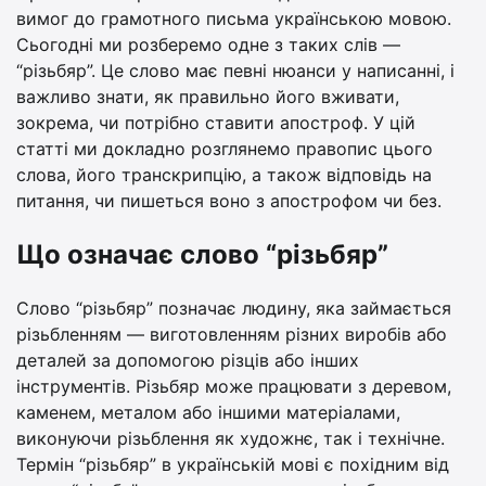
вимог до грамотного письма українською мовою.
Сьогодні ми розберемо одне з таких слів —
“різьбяр”. Це слово має певні нюанси у написанні, і
важливо знати, як правильно його вживати,
зокрема, чи потрібно ставити апостроф. У цій
статті ми докладно розглянемо правопис цього
слова, його транскрипцію, а також відповідь на
питання, чи пишеться воно з апострофом чи без.
Що означає слово “різьбяр”
Слово “різьбяр” позначає людину, яка займається
різьбленням — виготовленням різних виробів або
деталей за допомогою різців або інших
інструментів. Різьбяр може працювати з деревом,
каменем, металом або іншими матеріалами,
виконуючи різьблення як художнє, так і технічне.
Термін “різьбяр” в українській мові є похідним від