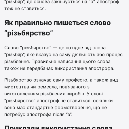
“різьбяр”, де основа закінчується на “р”, апостроф
теж не ставиться.
Як правильно пишеться слово
“різьбярство”
Слово “різьбярство” — це похідне від слова
“різьбяр”, яке вказує на саму діяльність або процес
різьблення. Правильне написання цього слова
також не передбачає використання апострофа.
Різьбярство означає саму професію, а також вид
мистецтва чи ремесла, пов’язаного з
виготовленням різьблених виробів. У слові
“різьбярство” апостроф не ставиться, оскільки
воно має стандартне формотворення, що не
потребує апострофа після “з”.
Приклади використання слова