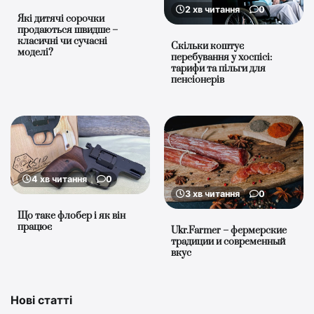
2 хв читання
0
Які дитячі сорочки
продаються швидше –
класичні чи сучасні
Скільки коштує
моделі?
перебування у хоспісі:
тарифи та пільги для
пенсіонерів
4 хв читання
0
3 хв читання
0
Що таке флобер і як він
працює
Ukr.Farmer – фермерские
традиции и современный
вкус
Нові статті