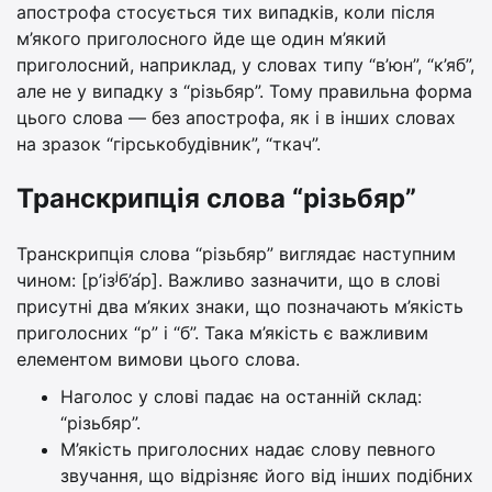
апострофа стосується тих випадків, коли після
м’якого приголосного йде ще один м’який
приголосний, наприклад, у словах типу “в’юн”, “к’яб”,
але не у випадку з “різьбяр”. Тому правильна форма
цього слова — без апострофа, як і в інших словах
на зразок “гірськобудівник”, “ткач”.
Транскрипція слова “різьбяр”
Транскрипція слова “різьбяр” виглядає наступним
чином: [р’ізʲб’а́р]. Важливо зазначити, що в слові
присутні два м’яких знаки, що позначають м’якість
приголосних “р” і “б”. Така м’якість є важливим
елементом вимови цього слова.
Наголос у слові падає на останній склад:
“різьбяр”.
М’якість приголосних надає слову певного
звучання, що відрізняє його від інших подібних