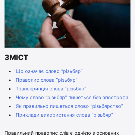
ЗМІСТ
Що означає слово “різьбяр”
Правопис слова “різьбяр”
Транскрипція слова “різьбяр”
Чому слово “різьбяр” пишеться без апострофа
Як правильно пишеться слово “різьбярство”
Приклади використання слова “різьбяр”
Правильний правопис слів є однією з основних