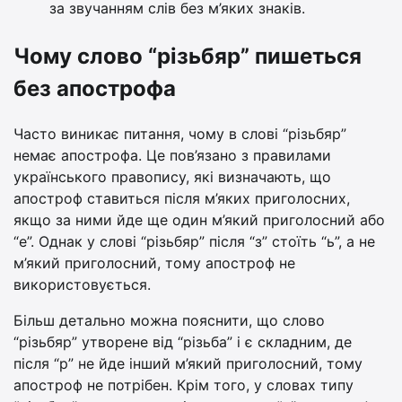
за звучанням слів без м’яких знаків.
Чому слово “різьбяр” пишеться
без апострофа
Часто виникає питання, чому в слові “різьбяр”
немає апострофа. Це пов’язано з правилами
українського правопису, які визначають, що
апостроф ставиться після м’яких приголосних,
якщо за ними йде ще один м’який приголосний або
“е”. Однак у слові “різьбяр” після “з” стоїть “ь”, а не
м’який приголосний, тому апостроф не
використовується.
Більш детально можна пояснити, що слово
“різьбяр” утворене від “різьба” і є складним, де
після “р” не йде інший м’який приголосний, тому
апостроф не потрібен. Крім того, у словах типу