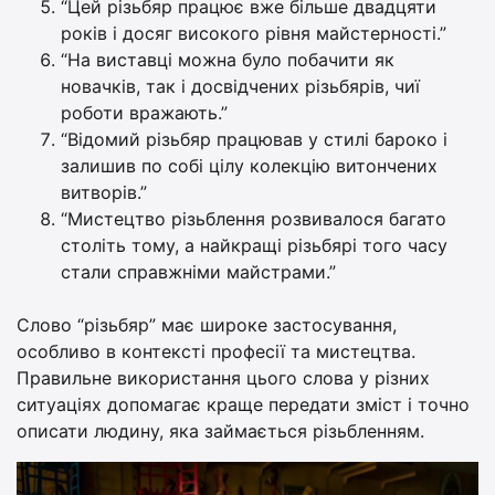
“Цей різьбяр працює вже більше двадцяти
років і досяг високого рівня майстерності.”
“На виставці можна було побачити як
новачків, так і досвідчених різьбярів, чиї
роботи вражають.”
“Відомий різьбяр працював у стилі бароко і
залишив по собі цілу колекцію витончених
витворів.”
“Мистецтво різьблення розвивалося багато
століть тому, а найкращі різьбярі того часу
стали справжніми майстрами.”
Слово “різьбяр” має широке застосування,
особливо в контексті професії та мистецтва.
Правильне використання цього слова у різних
ситуаціях допомагає краще передати зміст і точно
описати людину, яка займається різьбленням.