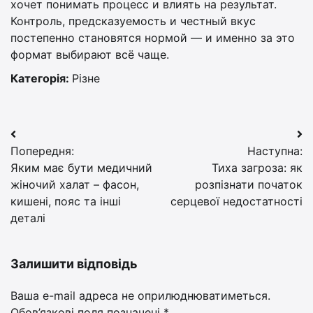
хочет понимать процесс и влиять на результат.
Контроль, предсказуемость и честный вкус
постепенно становятся нормой — и именно за это
формат выбирают всё чаще.
Категорія:
Різне
Навігація
Попередня:
Наступна:
записів
Яким має бути медичний
Тиха загроза: як
жіночий халат – фасон,
розпізнати початок
кишені, пояс та інші
серцевої недостатності
деталі
Залишити відповідь
Ваша e-mail адреса не оприлюднюватиметься.
Обов’язкові поля позначені
*