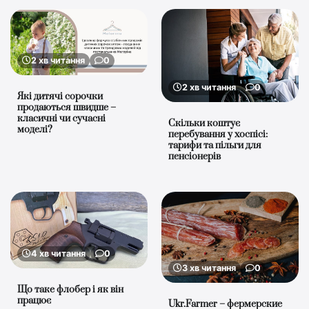
2 хв читання
0
2 хв читання
0
Які дитячі сорочки
продаються швидше –
класичні чи сучасні
Скільки коштує
моделі?
перебування у хоспісі:
тарифи та пільги для
пенсіонерів
4 хв читання
0
3 хв читання
0
Що таке флобер і як він
працює
Ukr.Farmer – фермерские