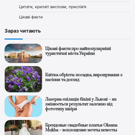
Цитати, крилаті вислови, прислів’я
Цікаві факти
Зараз читають
Цікаві факти про найпопулярніші
туристичні міста України
Квітка обрієта: посадка, вирощування з
насіння та догляд
Лазерна епіляція бікіні у Львові – як
змінюється результат залежно від
фототипу шкіри
Брендовые свадебные платья Oksana
Mukha – воплощение мечты невесты