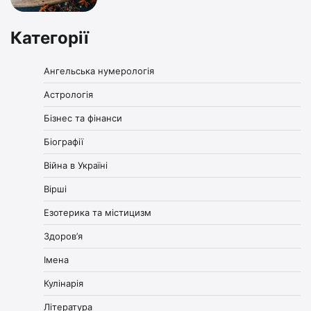
Категорії
Ангельська нумерологія
Астрологія
Бізнес та фінанси
Біографії
Війна в Україні
Вірші
Езотерика та містицизм
Здоров’я
Імена
Кулінарія
Література