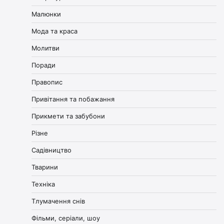
Малюнки
Мода та краса
Молитви
Поради
Правопис
Привітання та побажання
Прикмети та забубони
Різне
Садівництво
Тварини
Техніка
Тлумачення снів
Фільми, серіали, шоу