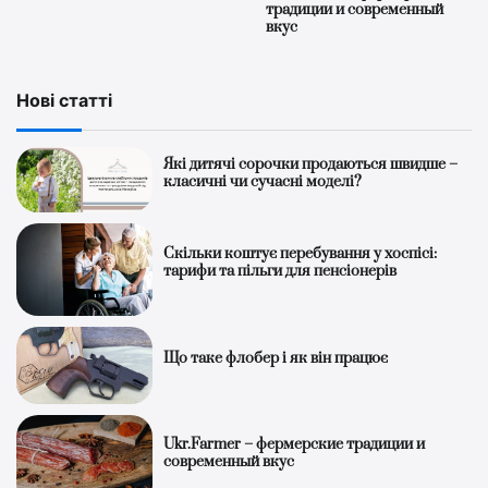
традиции и современный
вкус
Нові статті
Які дитячі сорочки продаються швидше –
класичні чи сучасні моделі?
Скільки коштує перебування у хоспісі:
тарифи та пільги для пенсіонерів
Що таке флобер і як він працює
Ukr.Farmer – фермерские традиции и
современный вкус