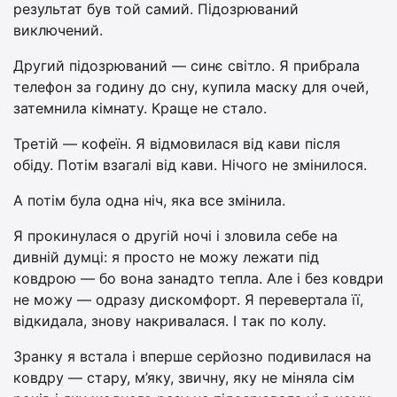
результат був той самий. Підозрюваний
виключений.
Другий підозрюваний — синє світло. Я прибрала
телефон за годину до сну, купила маску для очей,
затемнила кімнату. Краще не стало.
Третій — кофеїн. Я відмовилася від кави після
обіду. Потім взагалі від кави. Нічого не змінилося.
А потім була одна ніч, яка все змінила.
Я прокинулася о другій ночі і зловила себе на
дивній думці: я просто не можу лежати під
ковдрою — бо вона занадто тепла. Але і без ковдри
не можу — одразу дискомфорт. Я перевертала її,
відкидала, знову накривалася. І так по колу.
Зранку я встала і вперше серйозно подивилася на
ковдру — стару, м’яку, звичну, яку не міняла сім