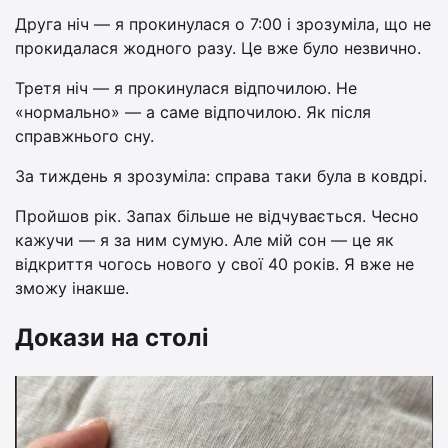
Друга ніч — я прокинулася о 7:00 і зрозуміла, що не
прокидалася жодного разу. Це вже було незвично.
Третя ніч — я прокинулася відпочилою. Не
«нормально» — а саме відпочилою. Як після
справжнього сну.
За тиждень я зрозуміла: справа таки була в ковдрі.
Пройшов рік. Запах більше не відчувається. Чесно
кажучи — я за ним сумую. Але мій сон — це як
відкриття чогось нового у свої 40 років. Я вже не
зможу інакше.
Докази на столі