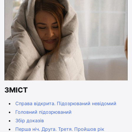
ЗМІСТ
Справа відкрита. Підозрюваний невідомий
Головний підозрюваний
Збір доказів
Перша ніч. Друга. Третя. Пройшов рік