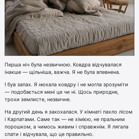
Перша ніч була незвичною. Ковдра відчувалася
інакше — щільніша, важча. Я не була впевнена.
І був запах. Я нюхала ковдру і не могла зрозуміти
— подобається мені це чи ні. Щось природне,
трохи землисте, незвичне.
На другий день я закохалася. У кімнаті пахло лісом
і Карпатами. Саме так — не хімією, не пральним
порошком, а чимось живим і справжнім. Я лягала
спати і відчувала, що це правильно.