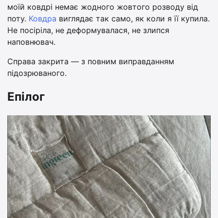
моїй ковдрі немає жодного жовтого розводу від
поту.
Ковдра
виглядає так само, як коли я її купила.
Не посіріла, не деформувалася, не злипся
наповнювач.
Справа закрита — з повним виправданням
підозрюваного.
Епілог