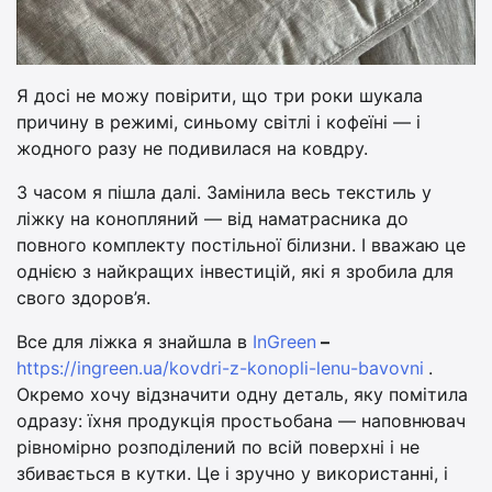
Я досі не можу повірити, що три роки шукала
причину в режимі, синьому світлі і кофеїні — і
жодного разу не подивилася на ковдру.
З часом я пішла далі. Замінила весь текстиль у
ліжку на конопляний — від наматрасника до
повного комплекту постільної білизни. І вважаю це
однією з найкращих інвестицій, які я зробила для
свого здоров’я.
Все для ліжка я знайшла в
InGreen
–
https://ingreen.ua/kovdri-z-konopli-lenu-bavovni
.
Окремо хочу відзначити одну деталь, яку помітила
одразу: їхня продукція простьобана — наповнювач
рівномірно розподілений по всій поверхні і не
збивається в кутки. Це і зручно у використанні, і