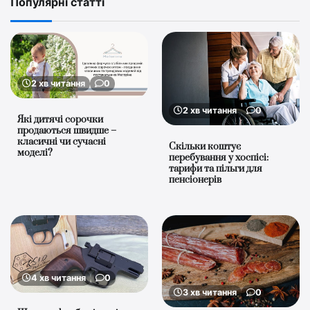
Популярні статті
2 хв читання
0
2 хв читання
0
Які дитячі сорочки
продаються швидше –
класичні чи сучасні
Скільки коштує
моделі?
перебування у хоспісі:
тарифи та пільги для
пенсіонерів
4 хв читання
0
3 хв читання
0