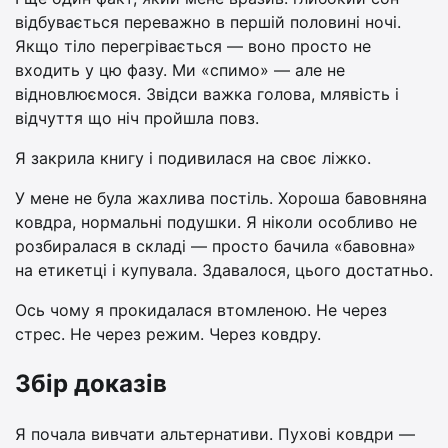
відбувається переважно в першій половині ночі.
Якщо тіло перегрівається — воно просто не
входить у цю фазу. Ми «спимо» — але не
відновлюємося. Звідси важка голова, млявість і
відчуття що ніч пройшла повз.
Я закрила книгу і подивилася на своє ліжко.
У мене не була жахлива постіль. Хороша бавовняна
ковдра, нормальні подушки. Я ніколи особливо не
розбиралася в складі — просто бачила «бавовна»
на етикетці і купувала. Здавалося, цього достатньо.
Ось чому я прокидалася втомленою. Не через
стрес. Не через режим. Через ковдру.
Збір доказів
Я почала вивчати альтернативи. Пухові ковдри —