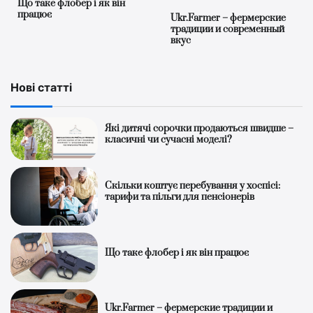
Що таке флобер і як він
працює
Ukr.Farmer – фермерские
традиции и современный
вкус
Нові статті
Які дитячі сорочки продаються швидше –
класичні чи сучасні моделі?
Скільки коштує перебування у хоспісі:
тарифи та пільги для пенсіонерів
Що таке флобер і як він працює
Ukr.Farmer – фермерские традиции и