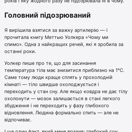
років і яку жодного разу не підозрювала ні в чому.
Головний підозрюваний
Я вирішила взятися за важку артилерію — і
прочитала книгу Меттью Уолкера «Чому ми
спимо». Одна з найкращих речей, які я зробила за
останні роки.
Уолкер пише про те, що для засинання
температура тіла має знизитися приблизно на 1°C.
Саме тому люди краще сплять у прохолодній
кімнаті — тіло швидше охолоджується і
переходить у стан сну. Але якщо ковдра не дає тілу
охолонути — мозок залишається в стані легкого
збудження і не переходить у фазу глибокого
відновлення. Людина формально спить — але не
відпочиває.
І ще один факт, який мене вразив: глибокий сон