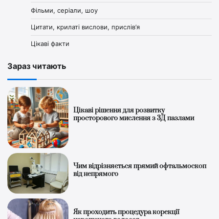
Фільми, серіали, шоу
Цитати, крилаті вислови, прислів’я
Цікаві факти
Зараз читають
Цікаві рішення для розвитку
просторового мислення з 3Д пазлами
Чим відрізняється прямий офтальмоскоп
від непрямого
Як проходить процедура корекції