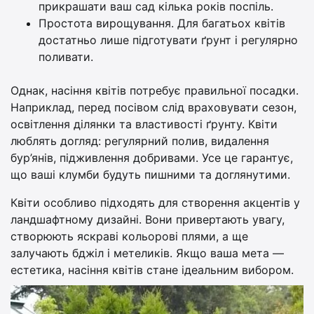
прикрашати ваш сад кілька років поспіль.
Простота вирощування. Для багатьох квітів
достатньо лише підготувати ґрунт і регулярно
поливати.
Однак, насіння квітів потребує правильної посадки.
Наприклад, перед посівом слід враховувати сезон,
освітлення ділянки та властивості ґрунту. Квіти
люблять догляд: регулярний полив, видалення
бур’янів, підживлення добривами. Усе це гарантує,
що ваші клумби будуть пишними та доглянутими.
Квіти особливо підходять для створення акцентів у
ландшафтному дизайні. Вони привертають увагу,
створюють яскраві кольорові плями, а ще
залучають бджіл і метеликів. Якщо ваша мета —
естетика, насіння квітів стане ідеальним вибором.