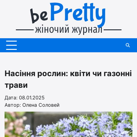
Перейти
до
вмісту
Насіння рослин: квіти чи газонні
трави
Дата: 08.01.2025
Автор:
Олена Соловей