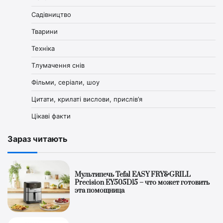
Садівництво
Тварини
Техніка
Тлумачення снів
Фільми, серіали, шоу
Цитати, крилаті вислови, прислів’я
Цікаві факти
Зараз читають
Мультипечь Tefal EASY FRY&GRILL
Precision EY505D15 – что может готовить
эта помощница