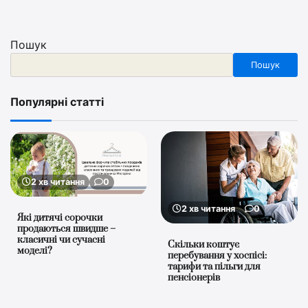
Пошук
Пошук
Популярні статті
2 хв читання
0
2 хв читання
0
Які дитячі сорочки
продаються швидше –
класичні чи сучасні
Скільки коштує
моделі?
перебування у хоспісі:
тарифи та пільги для
пенсіонерів