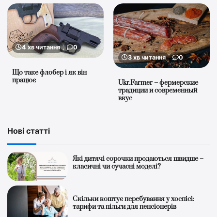
4 хв читання
0
3 хв читання
0
Що таке флобер і як він
працює
Ukr.Farmer – фермерские
традиции и современный
вкус
Нові статті
Які дитячі сорочки продаються швидше –
класичні чи сучасні моделі?
Скільки коштує перебування у хоспісі:
тарифи та пільги для пенсіонерів