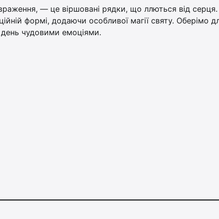
враження, — це віршовані рядки, що ллються від серця.
ійній формі, додаючи особливої магії святу. Оберімо дл
й день чудовими емоціями.