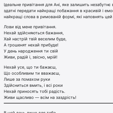
Ідеальне привітання для Ані, яке залишить незабутнє 
здатні передати найкращі побажання в красивій і емоц
найкращі слова в римованій формі, які наповнять це
Лови від мене привітання.
Нехай здійсняються бажання,
Хай настрій твій веселим буде,
А грошенят нехай прибуде!
У день народження ти свій
Живи, радій і, звісно, мрій!
Нехай усе, що ти бажаєш,
Що особливим ти вважаєш,
Лише за помахом руки
Здійсниться вмить, і всі роки
Нехай приносять тобі радість.
Живи щасливо — всім на заздрість!
В цей день лише для тебе