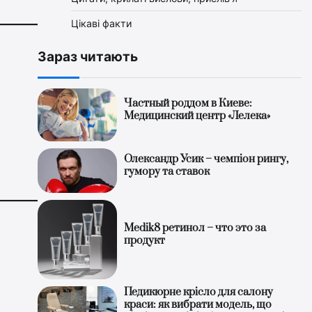
Цікаві факти
Зараз читають
Частный роддом в Киеве:
Медицинский центр «Лелека»
Олександр Усик – чемпіон рингу,
гумору та ставок
Medik8 ретинол – что это за
продукт
Педикюрне крісло для салону
краси: як вибрати модель, що