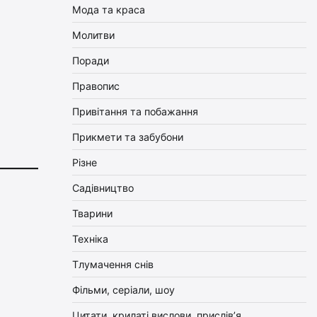
Мода та краса
Молитви
Поради
Правопис
Привітання та побажання
Прикмети та забубони
Різне
Садівництво
Тварини
Техніка
Тлумачення снів
Фільми, серіали, шоу
Цитати, крилаті вислови, прислів’я