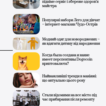
підніме сервіс і збереже здоров’я
майстра
Популярні набори Лего для дівчат
– інтернет-магазин Чудо-Острів
Модний одяг для новороджених –
як вдягати дитину від народження
Когда была создана и какие
имеет перспективы Dogecoin
криптовалюта?
Найважливіші тренди в макіяжі:
що актуально цього року
Стали відомими на все місто під
час прибирання після ремонту