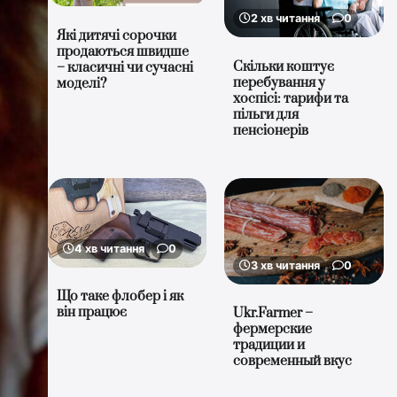
2 хв читання
0
Які дитячі сорочки
продаються швидше
Скільки коштує
– класичні чи сучасні
перебування у
моделі?
хоспісі: тарифи та
пільги для
пенсіонерів
4 хв читання
0
3 хв читання
0
Що таке флобер і як
він працює
Ukr.Farmer –
фермерские
традиции и
современный вкус