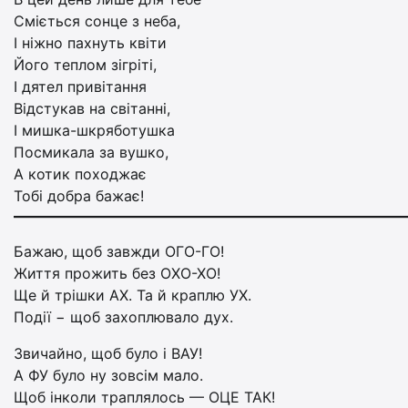
Сміється сонце з неба,
І ніжно пахнуть квіти
Його теплом зігріті,
І дятел привітання
Відстукав на світанні,
І мишка-шкряботушка
Посмикала за вушко,
А котик походжає
Тобі добра бажає!
Бажаю, щоб завжди ОГО-ГО!
Життя прожить без ОХО-ХО!
Ще й трішки АХ. Та й краплю УХ.
Події − щоб захоплювало дух.
Звичайно, щоб було і ВАУ!
А ФУ було ну зовсім мало.
Щоб інколи траплялось — ОЦЕ ТАК!