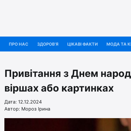
Перейти
до
вмісту
ПРО НАС
ЗДОРОВ’Я
ЦІКАВІ ФАКТИ
МОДА ТА 
Привітання з Днем народж
віршах або картинках
Дата: 12.12.2024
Автор:
Мороз Ірина