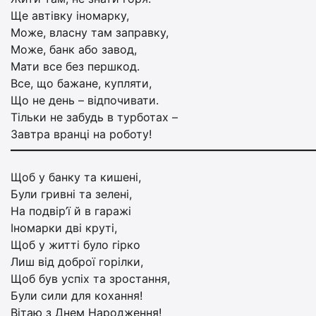
Ще автівку іномарку,
Може, власну там заправку,
Може, банк або завод,
Мати все без першкод.
Все, що бажане, купляти,
Що не день – відпочивати.
Тільки не забудь в турботах –
Завтра вранці на роботу!
Щоб у банку та кишенi,
Були гривнi та зеленi,
На подвір’ї й в гаражі
Іномарки дві круті,
Щоб у життi було гiрко
Лиш вiд доброї горiлки,
Щоб був успiх та зростання,
Були сили для кохання!
Вiтаю з Днем Народження!