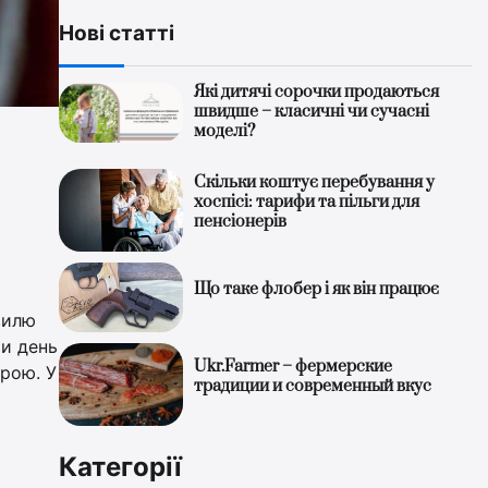
Нові статті
Які дитячі сорочки продаються
швидше – класичні чи сучасні
моделі?
Скільки коштує перебування у
хоспісі: тарифи та пільги для
пенсіонерів
Що таке флобер і як він працює
вилю
ти день
Ukr.Farmer – фермерские
трою. У
традиции и современный вкус
Категорії