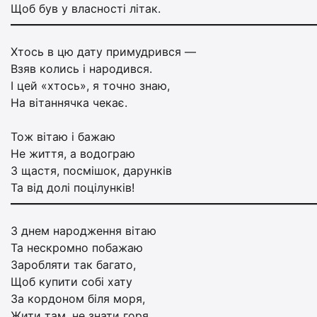
Щоб був у власності літак.
Хтось в цю дату примудрився —
Взяв колись і народився.
І цей «хтось», я точно знаю,
На вітаннячка чекає.
Тож вітаю і бажаю
Не життя, а водограю
З щастя, посмішок, дарунків
Та від долі поцілунків!
З днем народження вітаю
Та нескромно побажаю
Заробляти так багато,
Щоб купити собі хату
За кордоном біля моря,
Жити там, не знати горя.