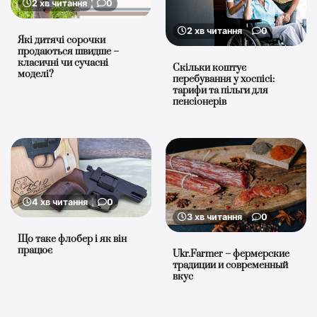
2 хв читання
0
2 хв читання
0
Які дитячі сорочки
продаються швидше –
класичні чи сучасні
Скільки коштує
моделі?
перебування у хоспісі:
тарифи та пільги для
пенсіонерів
4 хв читання
0
3 хв читання
0
Що таке флобер і як він
працює
Ukr.Farmer – фермерские
традиции и современный
вкус