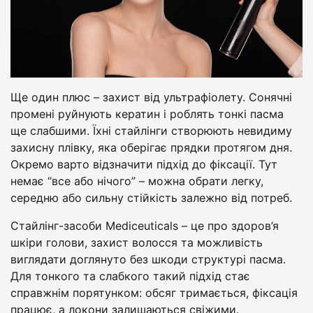
Ще один плюс – захист від ультрафіолету. Сонячні
промені руйнують кератин і роблять тонкі пасма
ще слабшими. Їхні стайлінги створюють невидиму
захисну плівку, яка оберігає прядки протягом дня.
Окремо варто відзначити підхід до фіксації. Тут
немає “все або нічого” – можна обрати легку,
середню або сильну стійкість залежно від потреб.
Стайлінг-засоби Mediceuticals – це про здоров’я
шкіри голови, захист волосся та можливість
виглядати доглянуто без шкоди структурі пасма.
Для тонкого та слабкого такий підхід стає
справжнім порятунком: обсяг тримається, фіксація
працює, а локони залишаються свіжими.