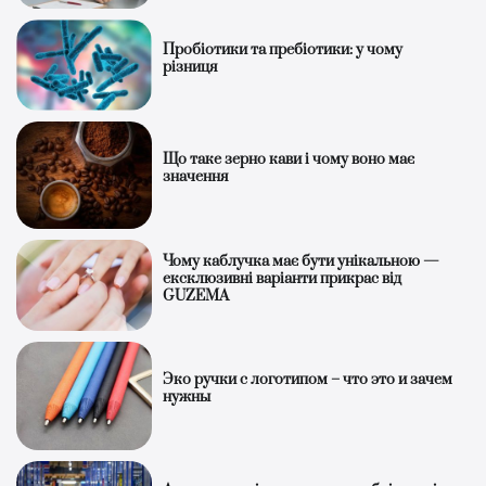
Пробіотики та пребіотики: у чому
різниця
Що таке зерно кави і чому воно має
значення
Чому каблучка має бути унікальною —
ексклюзивні варіанти прикрас від
GUZEMA
Эко ручки с логотипом – что это и зачем
нужны