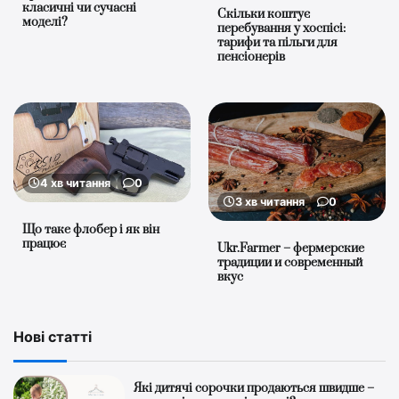
класичні чи сучасні
Скільки коштує
моделі?
перебування у хоспісі:
тарифи та пільги для
пенсіонерів
4 хв читання
0
3 хв читання
0
Що таке флобер і як він
працює
Ukr.Farmer – фермерские
традиции и современный
вкус
Нові статті
Які дитячі сорочки продаються швидше –