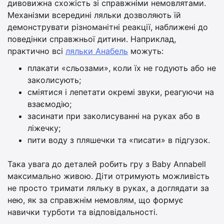
дивовижна схожість зі справжніми немовлятами.
Механізми всередині ляльки дозволяють їй
демонструвати різноманітні реакції, наближені до
поведінки справжньої дитини. Наприклад,
практично всі
ляльки Анабель
можуть:
плакати «сльозами», коли їх не годують або не
заколисують;
сміятися і лепетати окремі звуки, реагуючи на
взаємодію;
засинати при заколисуванні на руках або в
ліжечку;
пити воду з пляшечки та «писати» в підгузок.
Така увага до деталей робить гру з Baby Annabell
максимально живою. Діти отримують можливість
не просто тримати ляльку в руках, а доглядати за
нею, як за справжнім немовлям, що формує
навички турботи та відповідальності.