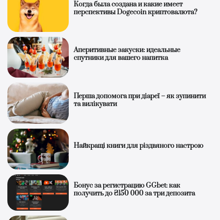
Когда была создана и какие имеет
перспективы Dogecoin криптовалюта?
Аперитивные закуски: идеальные
спутники для вашего напитка
Перша допомога при діареї – як зупинити
та вилікувати
Найкращі книги для різдвяного настрою
Бонус за регистрацию GGbet: как
получить до ₴150 000 за три депозита