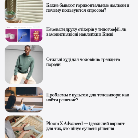
Какие бывают горизонтальные жалюзи и
почему пользуются спросом?
Переваги друку стікерів у типографії: як
замовити якісні наклейки в Києві
Стильні худі для чоловіків: тренди та
поради
Проблемы с пультом для телевизора: как
найти решение?
Ploom X Advanced — ідеальний варіант
для тих, хто цінує сучасні рішення