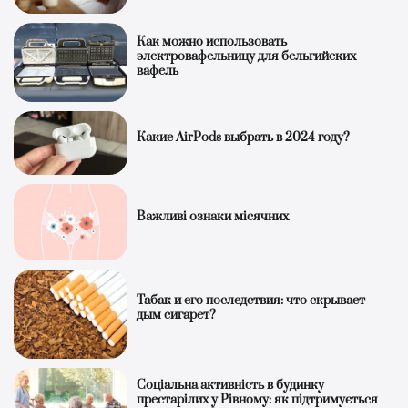
Как можно использовать
электровафельницу для бельгийских
вафель
Какие AirPods выбрать в 2024 году?
Важливі ознаки місячних
Табак и его последствия: что скрывает
дым сигарет?
Соціальна активність в будинку
престарілих у Рівному: як підтримується