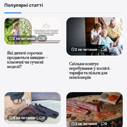
Популярні статті
2 хв читання
0
2 хв читання
0
Які дитячі сорочки
продаються швидше –
класичні чи сучасні
Скільки коштує
моделі?
перебування у хоспісі:
тарифи та пільги для
пенсіонерів
4 хв читання
0
3 хв читання
0