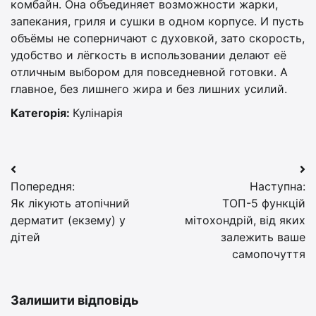
комбайн. Она объединяет возможности жарки,
запекания, гриля и сушки в одном корпусе. И пусть
объёмы не соперничают с духовкой, зато скорость,
удобство и лёгкость в использовании делают её
отличным выбором для повседневной готовки. А
главное, без лишнего жира и без лишних усилий.
Категорія:
Кулінарія
Навігація
Попередня:
Наступна:
записів
Як лікують атопічний
ТОП-5 функцій
дерматит (екзему) у
мітохондрій, від яких
дітей
залежить ваше
самопочуття
Залишити відповідь