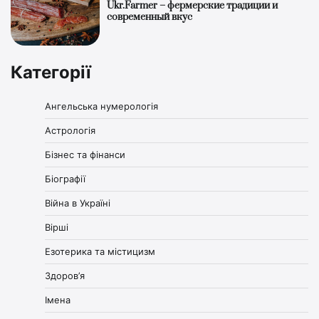
Ukr.Farmer – фермерские традиции и
современный вкус
Категорії
Ангельська нумерологія
Астрологія
Бізнес та фінанси
Біографії
Війна в Україні
Вірші
Езотерика та містицизм
Здоров’я
Імена