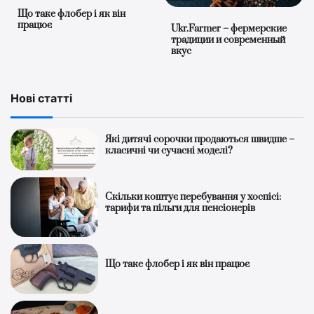
Що таке флобер і як він
працює
Ukr.Farmer – фермерские
традиции и современный
вкус
Нові статті
Які дитячі сорочки продаються швидше –
класичні чи сучасні моделі?
Скільки коштує перебування у хоспісі:
тарифи та пільги для пенсіонерів
Що таке флобер і як він працює