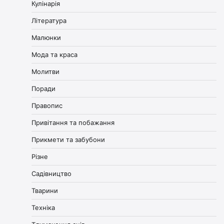
Кулінарія
Література
Малюнки
Мода та краса
Молитви
Поради
Правопис
Привітання та побажання
Прикмети та забубони
Різне
Садівництво
Тварини
Техніка