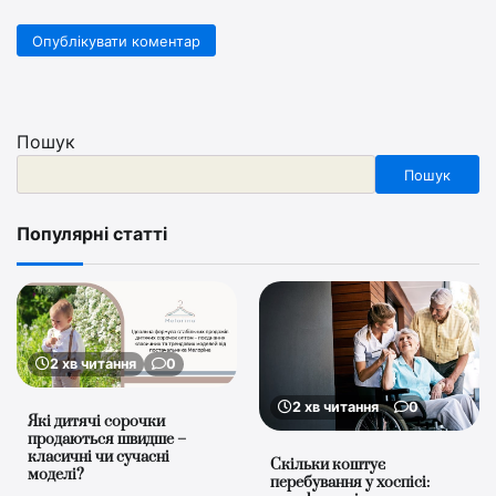
Пошук
Пошук
Популярні статті
2 хв читання
0
2 хв читання
0
Які дитячі сорочки
продаються швидше –
класичні чи сучасні
Скільки коштує
моделі?
перебування у хоспісі: