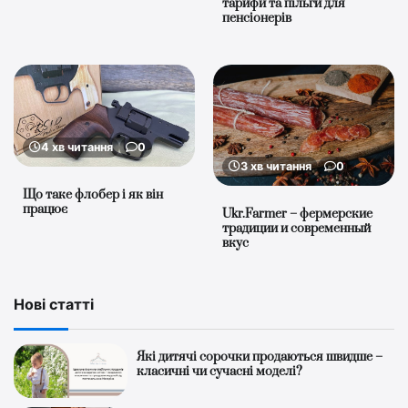
тарифи та пільги для
пенсіонерів
4 хв читання
0
3 хв читання
0
Що таке флобер і як він
працює
Ukr.Farmer – фермерские
традиции и современный
вкус
Нові статті
Які дитячі сорочки продаються швидше –
класичні чи сучасні моделі?