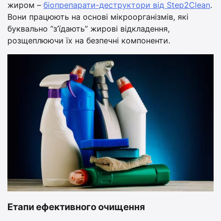
жиром –
біопрепарати-деструктори від Step2Clean
.
Вони працюють на основі мікроорганізмів, які
буквально “з’їдають” жирові відкладення,
розщеплюючи їх на безпечні компоненти.
Етапи ефективного очищення