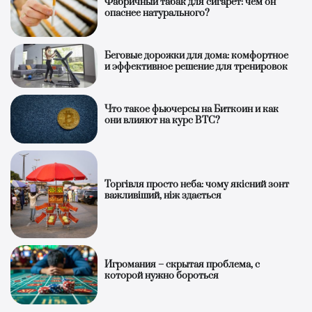
Фабричный табак для сигарет: чем он
опаснее натурального?
Беговые дорожки для дома: комфортное
и эффективное решение для тренировок
Что такое фьючерсы на Биткоин и как
они влияют на курс BTC?
Торгівля просто неба: чому якісний зонт
важливіший, ніж здається
Игромания – скрытая проблема, с
которой нужно бороться