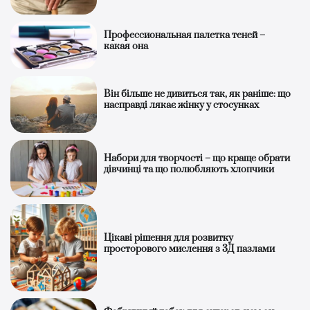
Профессиональная палетка теней –
какая она
Він більше не дивиться так, як раніше: що
насправді лякає жінку у стосунках
Набори для творчості – що краще обрати
дівчинці та що полюбляють хлопчики
Цікаві рішення для розвитку
просторового мислення з 3Д пазлами