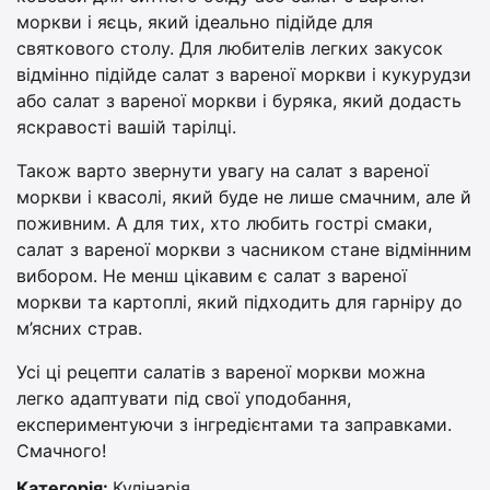
моркви і яєць, який ідеально підійде для
святкового столу. Для любителів легких закусок
відмінно підійде салат з вареної моркви і кукурудзи
або салат з вареної моркви і буряка, який додасть
яскравості вашій тарілці.
Також варто звернути увагу на салат з вареної
моркви і квасолі, який буде не лише смачним, але й
поживним. А для тих, хто любить гострі смаки,
салат з вареної моркви з часником стане відмінним
вибором. Не менш цікавим є салат з вареної
моркви та картоплі, який підходить для гарніру до
м’ясних страв.
Усі ці рецепти салатів з вареної моркви можна
легко адаптувати під свої уподобання,
експериментуючи з інгредієнтами та заправками.
Смачного!
Категорія:
Кулінарія