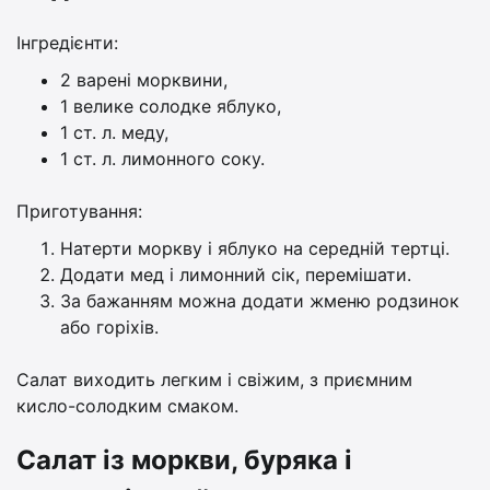
Інгредієнти:
2 варені морквини,
1 велике солодке яблуко,
1 ст. л. меду,
1 ст. л. лимонного соку.
Приготування:
Натерти моркву і яблуко на середній тертці.
Додати мед і лимонний сік, перемішати.
За бажанням можна додати жменю родзинок
або горіхів.
Салат виходить легким і свіжим, з приємним
кисло-солодким смаком.
Салат із моркви, буряка і