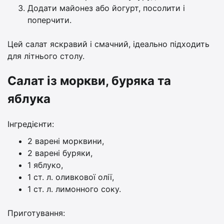
Додати майонез або йогурт, посолити і
поперчити.
Цей салат яскравий і смачний, ідеально підходить
для літнього столу.
Салат із моркви, буряка та
яблука
Інгредієнти:
2 варені морквини,
2 варені буряки,
1 яблуко,
1 ст. л. оливкової олії,
1 ст. л. лимонного соку.
Приготування: