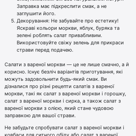
Заправка має підкреслити смак, а не
заглушити його.
Декорування: Не забувайте про естетику!
Яскраві кольори моркви, яблук, буряка та
зелені роблять салат привабливим.
Використовуйте свіжу зелень для прикраси
страви перед подачею.
Салати з вареної моркви — це не лише смачно, а й
корисно. Існує безліч варіантів приготування, які
можуть задовольнити будь-який смак. Ви
дізналися про різні рецепти салатів з вареної
моркви, такі як салат з вареної моркви і горошку,
салат з вареної моркви і сирка, а також салат з
вареної моркви з олією, який стане чудовою
заправкою для вашої страви.
Не забудьте спробувати салат з вареної моркви і
ковбаси для ситного обіду або салат з вареної