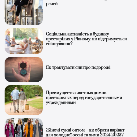
речей
Соціальна активність в будинку
престарілих у Рівному: як підтримується
спілкування?
Як трактувати сни про подорожі
Преимущества частных домов
престарелых перед государственными
учреждениями
Жіночі сукні оптом – як обрати варіант
для холодної осені та зими 2024-2025?