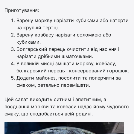
Приготування:
Варену моркву нарізати кубиками або натерти
на крупній тертці.
Варену ковбасу нарізати соломкою або
кубиками.
Болгарський перець очистити від насіння і
нарізати дрібними шматочками.
У великій мисці змішати моркву, ковбасу,
болгарський перець і консервований горошок.
Додати майонез, посолити та поперчити за
смаком, ретельно перемішати.
Цей салат виходить ситним і апетитним, а
поєднання моркви та ковбаси надає йому чудового
смаку, що сподобається всій родині.