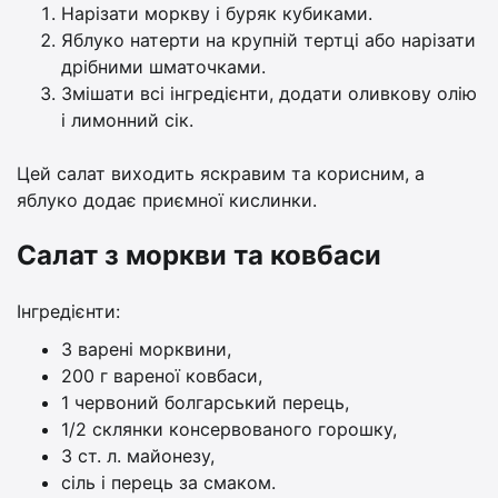
Нарізати моркву і буряк кубиками.
Яблуко натерти на крупній тертці або нарізати
дрібними шматочками.
Змішати всі інгредієнти, додати оливкову олію
і лимонний сік.
Цей салат виходить яскравим та корисним, а
яблуко додає приємної кислинки.
Салат з моркви та ковбаси
Інгредієнти:
3 варені морквини,
200 г вареної ковбаси,
1 червоний болгарський перець,
1/2 склянки консервованого горошку,
3 ст. л. майонезу,
сіль і перець за смаком.