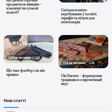
Які дитячі сорочки
продаються швидше –
класичні чи сучасні
Скільки коштує
моделі?
перебування у хоспісі:
тарифи та пільги для
пенсіонерів
4 хв читання
0
3 хв читання
0
Що таке флобер і як він
працює
Ukr.Farmer – фермерские
традиции и современный
вкус
Нові статті