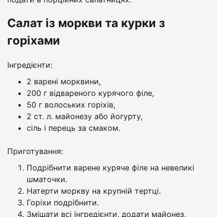
Салат із моркви та курки з
горіхами
Інгредієнти:
2 варені морквини,
200 г відвареного курячого філе,
50 г волоських горіхів,
2 ст. л. майонезу або йогурту,
сіль і перець за смаком.
Приготування:
Подрібнити варене куряче філе на невеликі
шматочки.
Натерти моркву на крупній тертці.
Горіхи подрібнити.
Змішати всі інгредієнти, додати майонез,