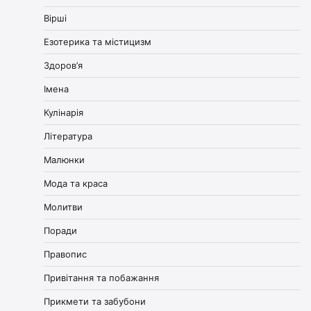
Вірші
Езотерика та містицизм
Здоров’я
Імена
Кулінарія
Література
Малюнки
Мода та краса
Молитви
Поради
Правопис
Привітання та побажання
Прикмети та забубони