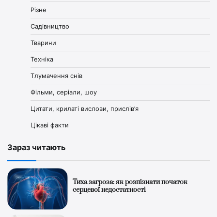
Різне
Садівництво
Тварини
Техніка
Тлумачення снів
Фільми, серіали, шоу
Цитати, крилаті вислови, прислів’я
Цікаві факти
Зараз читають
Тиха загроза: як розпізнати початок
серцевої недостатності