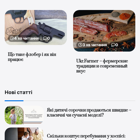
4 хв читання
0
3 хв читання
0
Що таке флобер і як він
працює
Ukr.Farmer – фермерские
традиции и современный
вкус
Нові статті
Які дитячі сорочки продаються швидше –
класичні чи сучасні моделі?
Скільки коштує перебування у хоспісі: