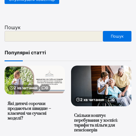
Пошук
Пошук
Популярні статті
2 хв читання
0
2 хв читання
0
Які дитячі сорочки
продаються швидше –
класичні чи сучасні
Скільки коштує
моделі?
перебування у хоспісі:
тарифи та пільги для
пенсіонерів