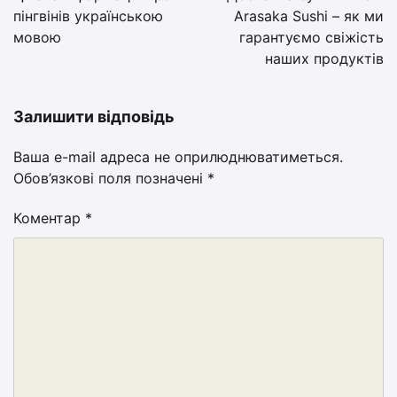
пінгвінів українською
Arasaka Sushi – як ми
мовою
гарантуємо свіжість
наших продуктів
Залишити відповідь
Ваша e-mail адреса не оприлюднюватиметься.
Обов’язкові поля позначені
*
Коментар
*