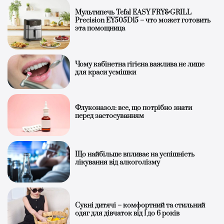
Мультипечь Tefal EASY FRY&GRILL
Precision EY505D15 – что может готовить
эта помощница
Чому кабінетна гігієна важлива не лише
для краси усмішки
Флуконазол: все, що потрібно знати
перед застосуванням
Що найбільше впливає на успішність
лікування від алкоголізму
Сукні дитячі – комфортний та стильний
одяг для дівчаток від 1 до 6 років