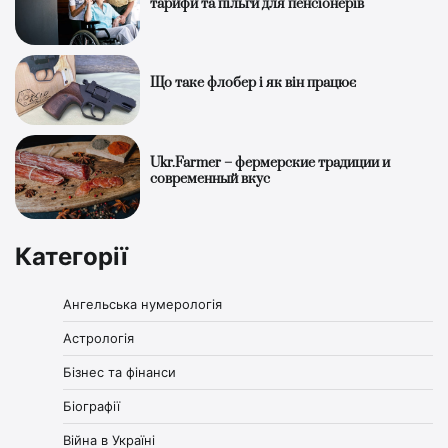
тарифи та пільги для пенсіонерів
Що таке флобер і як він працює
Ukr.Farmer – фермерские традиции и
современный вкус
Категорії
Ангельська нумерологія
Астрологія
Бізнес та фінанси
Біографії
Війна в Україні