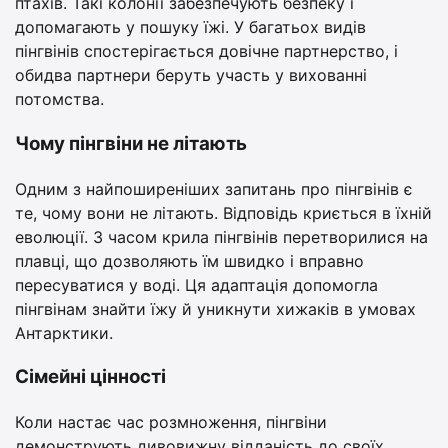
птахів. Такі колонії забезпечують безпеку і
допомагають у пошуку їжі. У багатьох видів
пінгвінів спостерігається довічне партнерство, і
обидва партнери беруть участь у вихованні
потомства.
Чому пінгвіни не літають
Одним з найпоширеніших запитань про пінгвінів є
те, чому вони не літають. Відповідь криється в їхній
еволюції. З часом крила пінгвінів перетворилися на
плавці, що дозволяють їм швидко і вправно
пересуватися у воді. Ця адаптація допомогла
пінгвінам знайти їжу й уникнути хижаків в умовах
Антарктики.
Сімейні цінності
Коли настає час розмноження, пінгвіни
демонструють дивовижну відданість до своїх