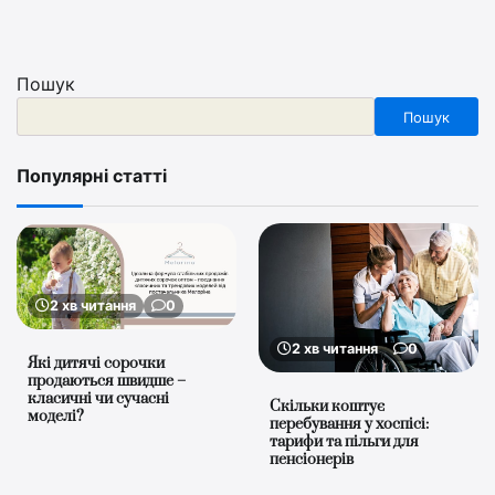
Пошук
Пошук
Популярні статті
2 хв читання
0
2 хв читання
0
Які дитячі сорочки
продаються швидше –
класичні чи сучасні
Скільки коштує
моделі?
перебування у хоспісі:
тарифи та пільги для
пенсіонерів