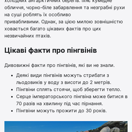
холодних антарктичних берегів. Їхнє кумедне
обличчя, чорно-біле забарвлення та незграбні рухи
на суші роблять їх особливо
привабливими. Однак, за цією милою зовнішністю
ховається багато цікавих фактів про цих
незвичайних птахів.
Цікаві факти про пінгвінів
Дивовижні факти про пінгвінів, які ви не знали.
Деякі види пінгвінів можуть стрибати з
льодовиків у воду з висоти до 2 метрів.
Пінгвіни сплять стоячи, щоб зберегти тепло.
Серце імператорського пінгвіна може битися в
70 разів на хвилину під час пірнання.
Пінгвіни можуть прожити до 30 років.