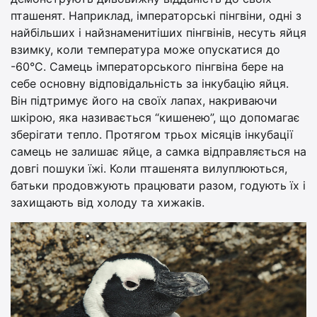
пташенят. Наприклад, імператорські пінгвіни, одні з
найбільших і найзнаменитіших пінгвінів, несуть яйця
взимку, коли температура може опускатися до
-60°C. Самець імператорського пінгвіна бере на
себе основну відповідальність за інкубацію яйця.
Він підтримує його на своїх лапах, накриваючи
шкірою, яка називається “кишенею”, що допомагає
зберігати тепло. Протягом трьох місяців інкубації
самець не залишає яйце, а самка відправляється на
довгі пошуки їжі. Коли пташенята вилуплюються,
батьки продовжують працювати разом, годують їх і
захищають від холоду та хижаків.