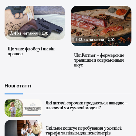
4 хв читання
0
3 хв читання
0
Що таке флобер і як він
працює
Ukr.Farmer – фермерские
традиции и современный
вкус
Нові статті
Які дитячі сорочки продаються швидше –
класичні чи сучасні моделі?
Скільки коштує перебування у хоспісі:
тарифи та пільги для пенсіонерів