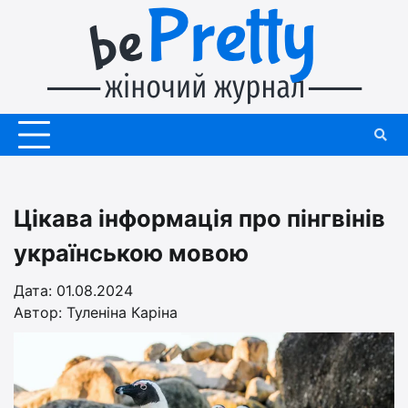
Перейти
до
вмісту
Цікава інформація про пінгвінів
українською мовою
Дата: 01.08.2024
Автор:
Туленіна Каріна