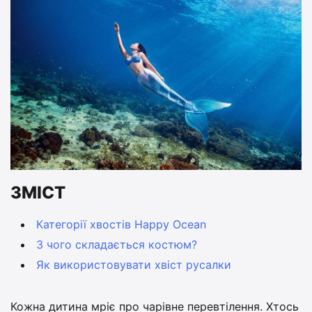
ЗМІСТ
Категорії хвостів Happy Ocean
З чого складається костюм?
Як використовувати хвіст русалки
Кожна дитина мріє про чарівне перевтілення. Хтось