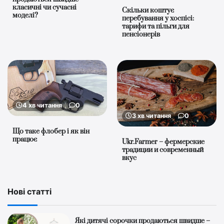
класичні чи сучасні
Скільки коштує
моделі?
перебування у хоспісі:
тарифи та пільги для
пенсіонерів
4 хв читання
0
3 хв читання
0
Що таке флобер і як він
працює
Ukr.Farmer – фермерские
традиции и современный
вкус
Нові статті
Які дитячі сорочки продаються швидше –