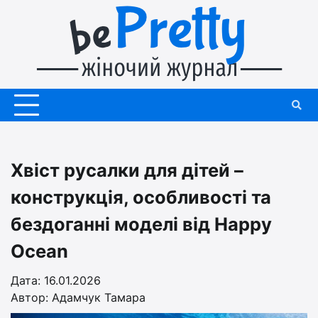
Перейти
до
вмісту
Хвіст русалки для дітей –
конструкція, особливості та
бездоганні моделі від Happy
Ocean
Дата: 16.01.2026
Автор:
Адамчук Тамара