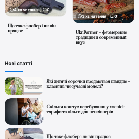
4 хв читання
0
3 хв читання
0
Що таке флобер і як він
працює
Ukr.Farmer – фермерские
традиции и современный
вкус
Нові статті
Які дитячі сорочки продаються швидше –
класичні чи сучасні моделі?
Скільки коштує перебування у хоспісі:
тарифи та пільги для пенсіонерів
Що таке флобер і як він працює