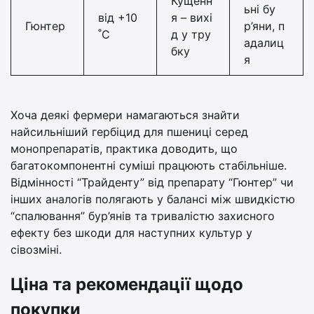
Кущенн
ьні бу
від +10
я – вихі
Гюнтер
р’яни, п
˚С
д у тру
адалиц
бку
я
Хоча деякі фермери намагаються знайти
найсильніший гербіцид для пшениці серед
монопрепаратів, практика доводить, що
багатокомпонентні суміші працюють стабільніше.
Відмінності “Трайденту” від препарату “Гюнтер” чи
інших аналогів полягають у балансі між швидкістю
“спалювання” бур’янів та тривалістю захисного
ефекту без шкоди для наступних культур у
сівозміні.
Ціна та рекомендації щодо
покупки