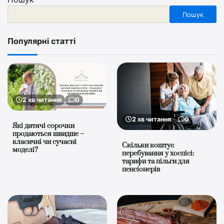
Пошук
Популярні статті
2 хв читання
0
2 хв читання
0
Які дитячі сорочки
продаються швидше –
класичні чи сучасні
Скільки коштує
моделі?
перебування у хоспісі:
тарифи та пільги для
пенсіонерів