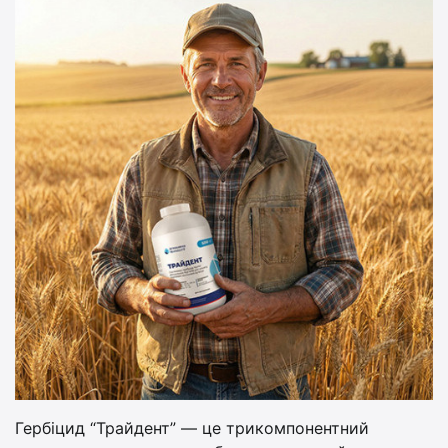
Гербіцид “Трайдент” — це трикомпонентний