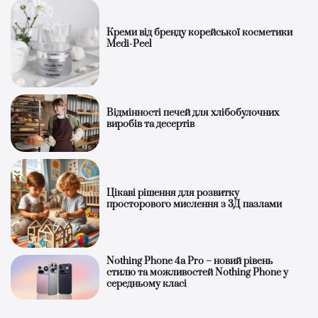
Креми від бренду корейської косметики
Medi-Peel
Відмінності печей для хлібобулочних
виробів та десертів
Цікаві рішення для розвитку
просторового мислення з 3Д пазлами
Nothing Phone 4a Pro – новий рівень
стилю та можливостей Nothing Phone у
середньому класі