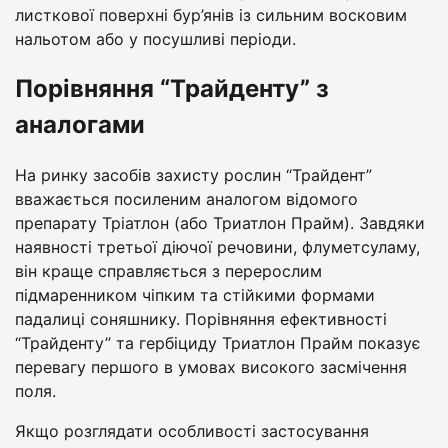
листкової поверхні бур’янів із сильним восковим
нальотом або у посушливі періоди.
Порівняння “Трайденту” з
аналогами
На ринку засобів захисту рослин “Трайдент”
вважається посиленим аналогом відомого
препарату Тріатлон (або Триатлон Прайм). Завдяки
наявності третьої діючої речовини, флуметсуламу,
він краще справляється з перерослим
підмаренником чіпким та стійкими формами
падалиці соняшнику. Порівняння ефективності
“Трайденту” та гербіциду Триатлон Прайм показує
перевагу першого в умовах високого засмічення
поля.
Якщо розглядати особливості застосування