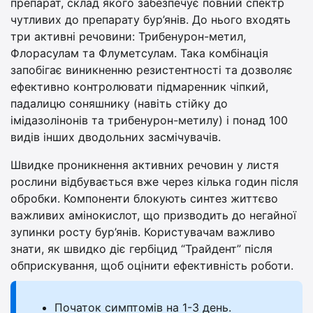
препарат, склад якого забезпечує повний спектр
чутливих до препарату бур’янів. До нього входять
три активні речовини: Трибенурон-метил,
Флорасулам та Флуметсулам. Така комбінація
запобігає виникненню резистентності та дозволяє
ефективно контролювати підмаренник чіпкий,
падалицю соняшнику (навіть стійку до
імідазолінонів та трибенурон-метилу) і понад 100
видів інших дводольних засмічувачів.
Швидке проникнення активних речовин у листя
рослини відбувається вже через кілька годин після
обробки. Компоненти блокують синтез життєво
важливих амінокислот, що призводить до негайної
зупинки росту бур’янів. Користувачам важливо
знати, як швидко діє гербіцид “Трайдент” після
обприскування, щоб оцінити ефективність роботи.
Початок симптомів на 1-3 день.