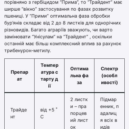
порівняно з гербіцидом “Прима”, то “Трайдент” має
ширше “вікно” застосування по фазах розвитку
пшениці. У “Прими” оптимальна фаза обробки
бур’янів складає від 2 до 8 листків для однорічних
різновидів. Багато аграріїв зважують, чи варто
замінювати “Унісулам” на “Трайдент” , оскільки
останній має більш комплексний вплив за рахунок
трибенурон-метилу.
Темпер
Оптима
Спектр
Препар
атура с
льна фа
(особл
ат
тарту д
за
ивості)
ії
2 листк
Підмар
и – пра
енник, п
Трайде
від +5 ˚
порцев
адалиц
нт
С
ий лист
я всіх в
ок
идів