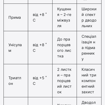
Кущенн
Широки
від +8 ˚
я – 2-ге
й спект
Прима
С
міжвуз
р дводо
ля
льних
Спеціал
До пра
ізація н
Унісула
від +8 ˚
порцев
а підма
м
С
ого лис
ренник
тка
у
2 листк
Класич
и – пра
ний три
Триатл
від +5 ˚
порцев
компон
он
С
ий лист
ентний
ок
захист
Дводол