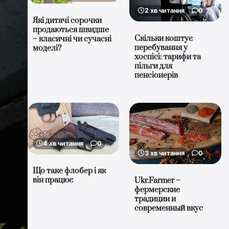
2 хв читання
0
Які дитячі сорочки
продаються швидше
Скільки коштує
– класичні чи сучасні
перебування у
моделі?
хоспісі: тарифи та
пільги для
пенсіонерів
4 хв читання
0
3 хв читання
0
Що таке флобер і як
він працює
Ukr.Farmer –
фермерские
традиции и
современный вкус