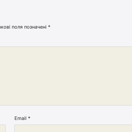
зкові поля позначені
*
Email
*