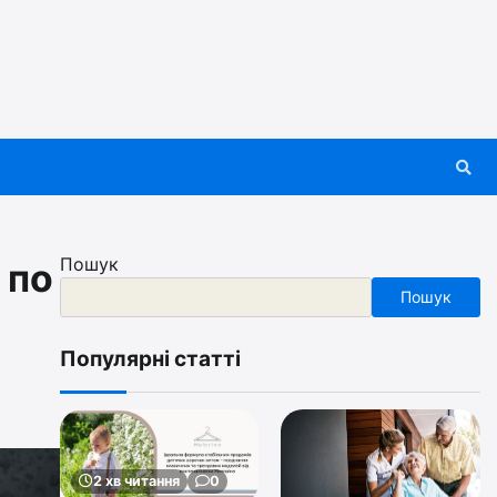
Пошук
 по
Пошук
Популярні статті
2 хв читання
0