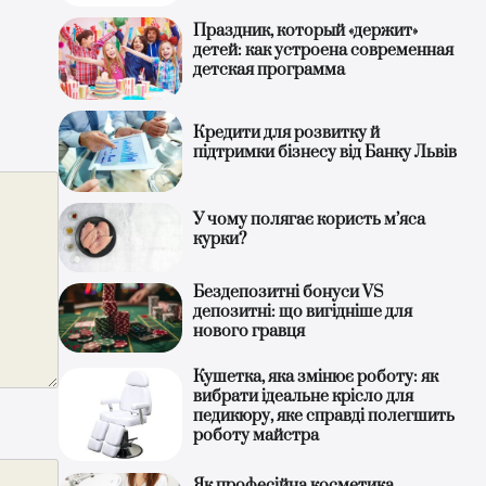
Праздник, который «держит»
детей: как устроена современная
детская программа
Кредити для розвитку й
підтримки бізнесу від Банку Львів
У чому полягає користь м’яса
курки?
Бездепозитні бонуси VS
депозитні: що вигідніше для
нового гравця
Кушетка, яка змінює роботу: як
вибрати ідеальне крісло для
педикюру, яке справді полегшить
роботу майстра
Як професійна косметика