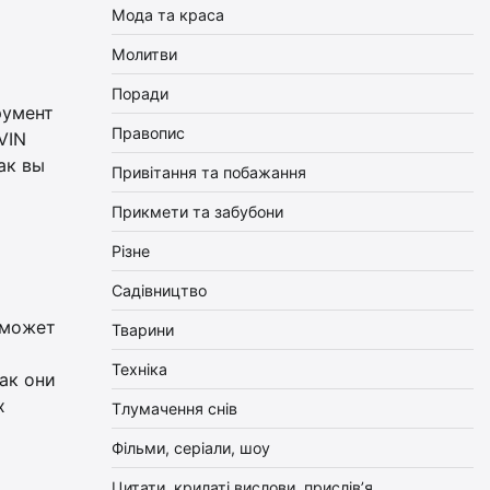
Мода та краса
Молитви
Поради
румент
Правопис
VIN
ак вы
Привітання та побажання
Прикмети та забубони
Різне
Садівництво
 может
Тварини
Техніка
ак они
х
Тлумачення снів
Фільми, серіали, шоу
Цитати, крилаті вислови, прислів’я