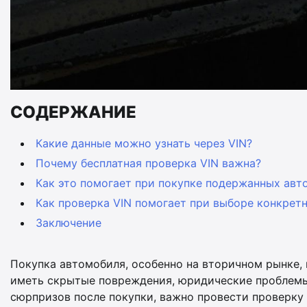
СОДЕРЖАНИЕ
Какие данные можно узнать через VIN?
Почему бесплатная проверка VIN важна?
Как это помогает при покупке подержанных авт
Как проверка VIN помогает при выборе конкрет
Заключение
Покупка автомобиля, особенно на вторичном рынке,
иметь скрытые повреждения, юридические проблемы
сюрпризов после покупки, важно провести проверку ав