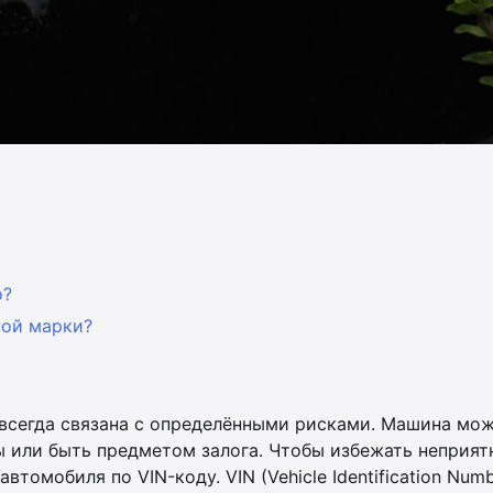
о?
ной марки?
 всегда связана с определёнными рисками. Машина мо
 или быть предметом залога. Чтобы избежать неприят
томобиля по VIN-коду. VIN (Vehicle Identification Num