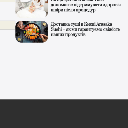
допомагає підтримувати здоров’я
шкіри після процедур
Доставка суші в Києві Arasaka
Sushi – як ми гарантуємо свіжість
наших продуктів