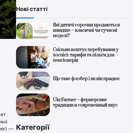
Нові статті
Які дитячі сорочки продаються
швидше – класичні чи сучасні
моделі?
Скільки коштує перебування у
хоспісі: тарифи та пільги для
пенсіонерів
Що таке флобер і як він працює
Ukr.Farmer – фермерские
традиции и современный вкус
жет
ных
Категорії
ber) —