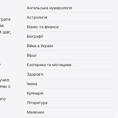
Ангельська нумерологія
Астрологія
тратя
яя
Бізнес та фінанси
 шаг,
Біографії
Війна в Україні
Вірші
у
Езотерика та містицизм
Здоров’я
учил.
Імена
ины с
Кулінарія
что
Література
Малюнки