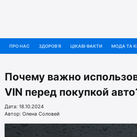
Перейти
до
вмісту
ПРО НАС
ЗДОРОВ’Я
ЦІКАВІ ФАКТИ
МОДА ТА 
Почему важно использов
VIN перед покупкой авто
Дата: 18.10.2024
Автор:
Олена Соловей