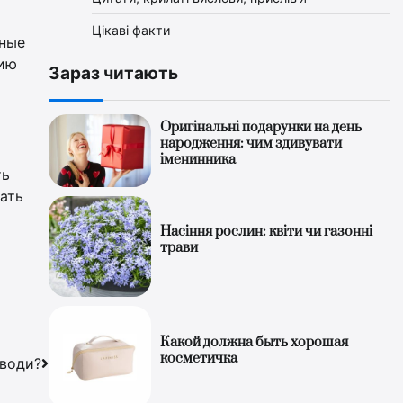
Цікаві факти
чные
цию
Зараз читають
Оригінальні подарунки на день
народження: чим здивувати
іменинника
ть
ать
Насіння рослин: квіти чи газонні
трави
Какой должна быть хорошая
косметичка
 води?