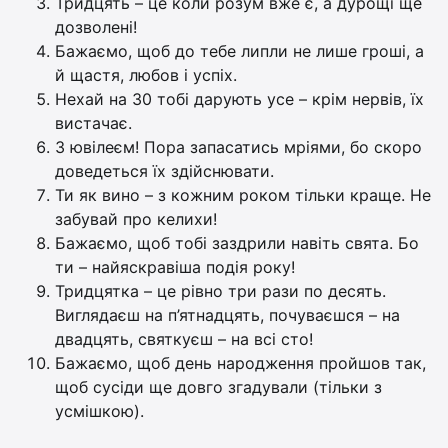
Тридцять – це коли розум вже є, а дурощі ще
дозволені!
Бажаємо, щоб до тебе липли не лише гроші, а
й щастя, любов і успіх.
Нехай на 30 тобі дарують усе – крім нервів, їх
вистачає.
З ювілеєм! Пора запасатись мріями, бо скоро
доведеться їх здійснювати.
Ти як вино – з кожним роком тільки краще. Не
забувай про келихи!
Бажаємо, щоб тобі заздрили навіть свята. Бо
ти – найяскравіша подія року!
Тридцятка – це рівно три рази по десять.
Виглядаєш на п’ятнадцять, почуваєшся – на
двадцять, святкуєш – на всі сто!
Бажаємо, щоб день народження пройшов так,
щоб сусіди ще довго згадували (тільки з
усмішкою).