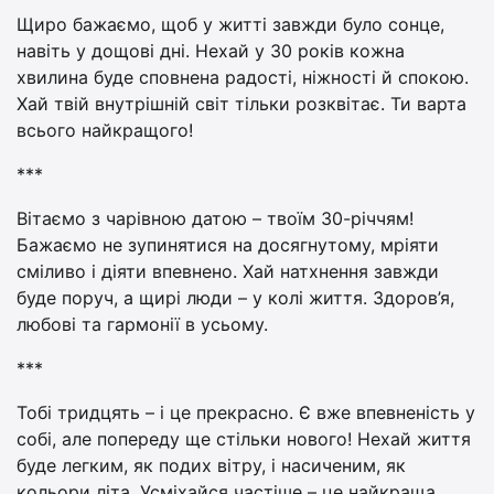
Щиро бажаємо, щоб у житті завжди було сонце,
навіть у дощові дні. Нехай у 30 років кожна
хвилина буде сповнена радості, ніжності й спокою.
Хай твій внутрішній світ тільки розквітає. Ти варта
всього найкращого!
***
Вітаємо з чарівною датою – твоїм 30-річчям!
Бажаємо не зупинятися на досягнутому, мріяти
сміливо і діяти впевнено. Хай натхнення завжди
буде поруч, а щирі люди – у колі життя. Здоров’я,
любові та гармонії в усьому.
***
Тобі тридцять – і це прекрасно. Є вже впевненість у
собі, але попереду ще стільки нового! Нехай життя
буде легким, як подих вітру, і насиченим, як
кольори літа. Усміхайся частіше – це найкраща