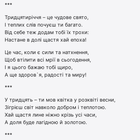
***
Тридцятиріччя – це чудове свято,
І теплих слів почуєш ти багато.
Від себе теж додам тобі їх трохи:
Настане в долі щастя хай епоха!
Це час, коли є сили та натхнення,
Щоб втілити всі мрії в сьогодення,
І я цього бажаю тобі щиро,
А ще здоров`я, радості та миру!
***
У тридцять – ти мов квітка у розквіті весни,
Зігрієш світ навколо добром і теплотою.
Хай щастя лине ніжно крізь усі часи,
А доля буде лагідною й золотою.
***