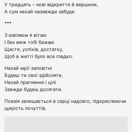
У тридцять – нові відкриття й вершини,
А сум нехай назавжди забуде.
***
З ювілеєм я вітаю
І без меж тобі бажаю
Щастя, успіхів, достатку,
Щоб в житті було все гладко.
Нехай мрії заповітні
Будеш ти свої здійсняти,
Нехай прагнення і цілі
Завжди будеш досягати.
Поезія залишається в серці надовго, підкреслюючи
щирість почуттів.