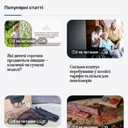
Популярні статті
2 хв читання
0
2 хв читання
0
Які дитячі сорочки
продаються швидше –
класичні чи сучасні
Скільки коштує
моделі?
перебування у хоспісі:
тарифи та пільги для
пенсіонерів
4 хв читання
0
3 хв читання
0