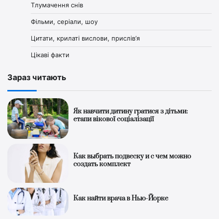
Тлумачення снів
Фільми, серіали, шоу
Цитати, крилаті вислови, прислів’я
Цікаві факти
Зараз читають
Як навчити дитину гратися з дітьми:
етапи вікової соціалізації
Как выбрать подвеску и с чем можно
создать комплект
Как найти врача в Нью-Йорке