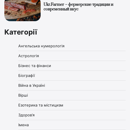
Ukr.Farmer – фермерские традиции и
современный вкус
Категорії
Ангельська нумерологія
Астрологія
Бізнес та фінанси
Біографії
Війна в Україні
Вірші
Езотерика та містицизм
Здоров’я
Імена