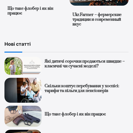
Що таке флобер і як він
працює
Ukr.Farmer – фермерские
традиции и современный
вкус
Нові статті
Які дитячі сорочки продаються швидше –
класичні чи сучасні моделі?
Скільки коштує перебування у хоспісі:
тарифи та пільги для пенсіонерів
Що таке флобер і як він працює