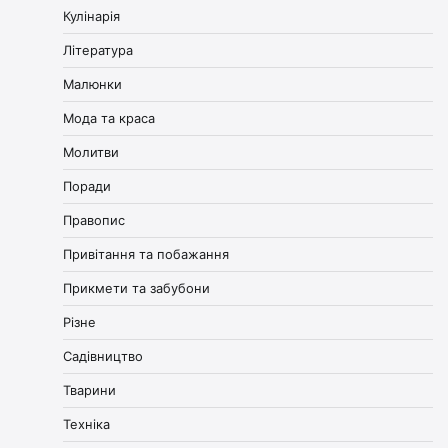
Кулінарія
Література
Малюнки
Мода та краса
Молитви
Поради
Правопис
Привітання та побажання
Прикмети та забубони
Різне
Садівництво
Тварини
Техніка