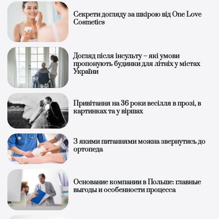
Секрети догляду за шкірою від One Love
Cosmetics
Догляд після інсульту – які умови
пропонують будинки для літніх у містах
України
Привітання на 36 роки весілля в прозі, в
картинках та у віршах
З якими питаннями можна звернутись до
ортопеда
Основание компании в Польше: главные
выгоды и особенности процесса