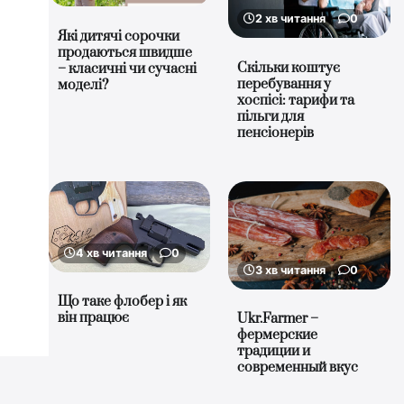
2 хв читання
0
Які дитячі сорочки
продаються швидше
Скільки коштує
– класичні чи сучасні
перебування у
моделі?
хоспісі: тарифи та
пільги для
пенсіонерів
4 хв читання
0
3 хв читання
0
Що таке флобер і як
він працює
Ukr.Farmer –
фермерские
традиции и
современный вкус