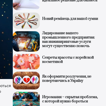
идеальное решение для бизнеса
Новий ремінець для вашої сумки
Лидирование вашего
промышленного предприятия:
как инжиниринговые услуги
могут существенно помочь
Секреты красоты с корейской
косметикой
Як оформити розлучення, не
повертаючись в Україну
аються
о
Игромания – скрытая проблема,
с которой нужно бороться