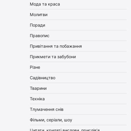
Мода та краса
Молитви
Поради
Правопис
Привітання та побажання
Прикмети та забубони
Різне
Садівництво
Тварини
Техніка
Тлумачення снів
Фільми, серіали, шоу
Цитати, крилаті вислови, прислів’я