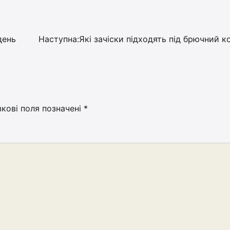
день
Наступна:
Які зачіски підходять під брючний 
зкові поля позначені
*