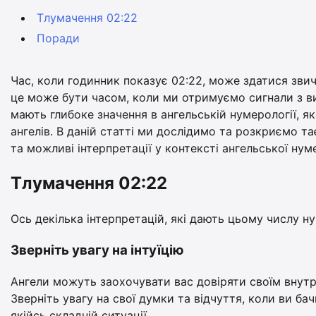
Тлумачення 02:22
Поради
Час, коли годинник показує 02:22, може здатися зви
це може бути часом, коли ми отримуємо сигнали з в
мають глибоке значення в ангельській нумерології, 
ангелів. В даній статті ми дослідимо та розкриємо т
та можливі інтерпретації у контексті ангельської нум
Тлумачення 02:22
Ось декілька інтерпретацій, які дають цьому числу н
Зверніть увагу на інтуїцію
Ангели можуть заохочувати вас довіряти своїм внутр
Зверніть увагу на свої думки та відчуття, коли ви ба
якійсь складній ситуації.