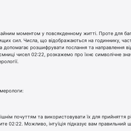
чайним моментом у повсякденному житті. Проте для баг
ищих сил. Числа, що відображаються на годиннику, час
яка допомагає розшифрувати послання та направлення ві
аємниці чисел 02:22, розкажемо про їхнє символічне зн
ерології.
умерологи:
ішнім почуттям та використовувати їх для прийняття р
чите 02:22. Можливо, інтуїція підказує вам правильний 