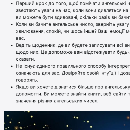
Перший крок до того, щоб помічати ангельські чи
звертають уваги на час, коли вони дивляться на
ви можете бути здивовані, скільки разів ви бачи
Коли ви бачите ангельське число, зверніть увагу 
хвилювання, спокій, чи щось інше? Ваші емоції 
вас.
Ведіть щоденник, де ви будете записувати всі ан
щодо них. Це допоможе вам відстежувати будь-я
сказати.
Не існує єдиного правильного способу інтерпрет
означають для вас. Довіряйте своїй інтуїції і до
говорять.
Якщо ви хочете дізнатися більше про ангельську
допомогти. Ви можете знайти книги, веб-сайти т
значення різних ангельських чисел.