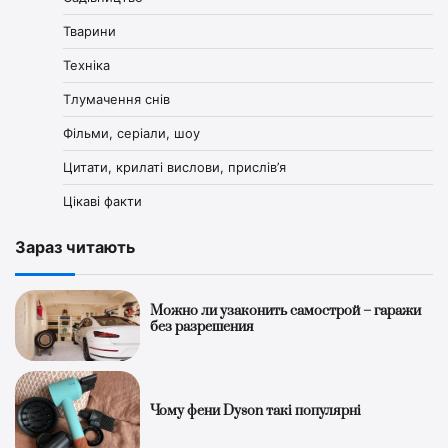
Тварини
Техніка
Тлумачення снів
Фільми, серіали, шоу
Цитати, крилаті вислови, прислів’я
Цікаві факти
Зараз читають
Можно ли узаконить самострой – гаражи
без разрешения
Чому фени Dyson такі популярні