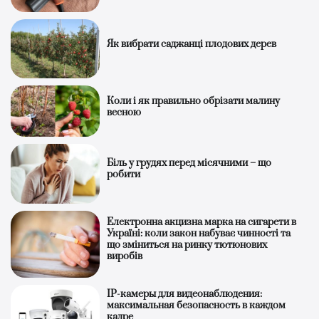
Як вибрати саджанці плодових дерев
Коли і як правильно обрізати малину
весною
Біль у грудях перед місячними – що
робити
Електронна акцизна марка на сигарети в
Україні: коли закон набуває чинності та
що зміниться на ринку тютюнових
виробів
IP-камеры для видеонаблюдения:
максимальная безопасность в каждом
кадре