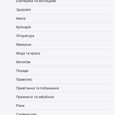
Езотерика та містицизм
Здоров’я
Імена
Кулінарія
Література
Малюнки
Мода та краса
Молитви
Поради
Правопис
Привітання та побажання
Прикмети та забубони
Різне
Садівництво