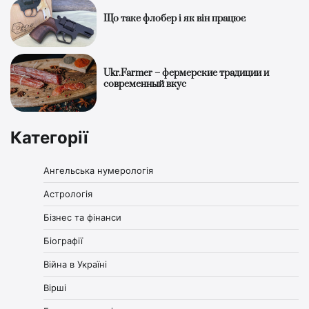
Що таке флобер і як він працює
Ukr.Farmer – фермерские традиции и
современный вкус
Категорії
Ангельська нумерологія
Астрологія
Бізнес та фінанси
Біографії
Війна в Україні
Вірші