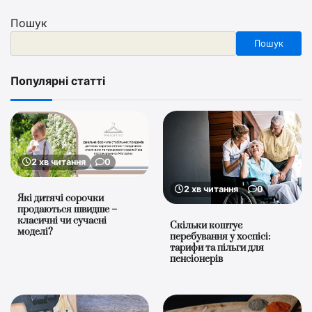
Пошук
Пошук
Популярні статті
2 хв читання
0
2 хв читання
0
Які дитячі сорочки
продаються швидше –
класичні чи сучасні
Скільки коштує
моделі?
перебування у хоспісі:
тарифи та пільги для
пенсіонерів