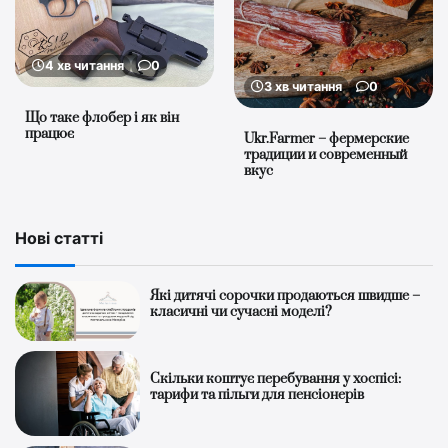
4 хв читання
0
3 хв читання
0
Що таке флобер і як він
працює
Ukr.Farmer – фермерские
традиции и современный
вкус
Нові статті
Які дитячі сорочки продаються швидше –
класичні чи сучасні моделі?
Скільки коштує перебування у хоспісі:
тарифи та пільги для пенсіонерів