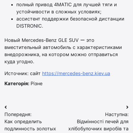
полный привод 4MATIC для лучшей тяги и
устойчивости в сложных условиях;
ассистент поддержки безопасной дистанции
DISTRONIC.
Новый Mercedes-Benz GLE SUV ー это
вместительный автомобиль с характеристиками
внедорожника, на котором можно отправиться
куда угодно.
Источник: сайт
https://mercedes-benz.kiev.ua
Категорія:
Різне
Навігація
Попередня:
Наступна:
записів
Как определить
Відмінності печей для
подлинность золотых
хлібобулочних виробів та