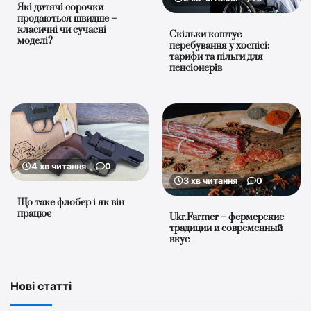
Які дитячі сорочки
продаються швидше –
класичні чи сучасні
Скільки коштує
моделі?
перебування у хоспісі:
тарифи та пільги для
пенсіонерів
4 хв читання
0
3 хв читання
0
Що таке флобер і як він
працює
Ukr.Farmer – фермерские
традиции и современный
вкус
Нові статті