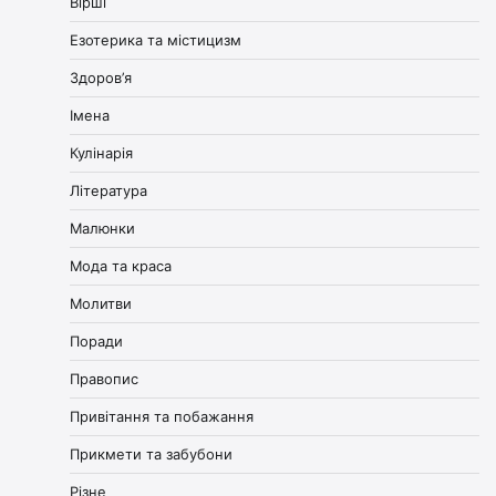
Вірші
Езотерика та містицизм
Здоров’я
Імена
Кулінарія
Література
Малюнки
Мода та краса
Молитви
Поради
Правопис
Привітання та побажання
Прикмети та забубони
Різне