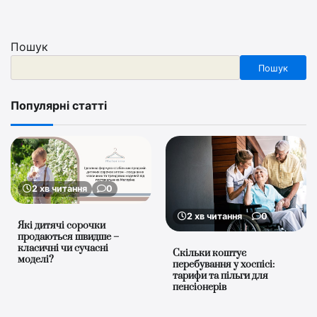
Пошук
Пошук
Популярні статті
2 хв читання
0
2 хв читання
0
Які дитячі сорочки
продаються швидше –
класичні чи сучасні
Скільки коштує
моделі?
перебування у хоспісі:
тарифи та пільги для
пенсіонерів