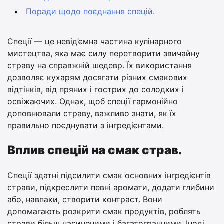
Поради щодо поєднання спецій.
Спеції — це невід’ємна частина кулінарного
мистецтва, яка має силу перетворити звичайну
страву на справжній шедевр. Їх використання
дозволяє кухарям досягати різних смакових
відтінків, від пряних і гострих до солодких і
освіжаючих. Однак, щоб спеції гармонійно
доповнювали страву, важливо знати, як їх
правильно поєднувати з інгредієнтами.
Вплив спецій на смак страв.
Спеції здатні підсилити смак основних інгредієнтів
страви, підкреслити певні аромати, додати глибини
або, навпаки, створити контраст. Вони
допомагають розкрити смак продуктів, роблять
страви більш насиченими і багатогранними. Іноді