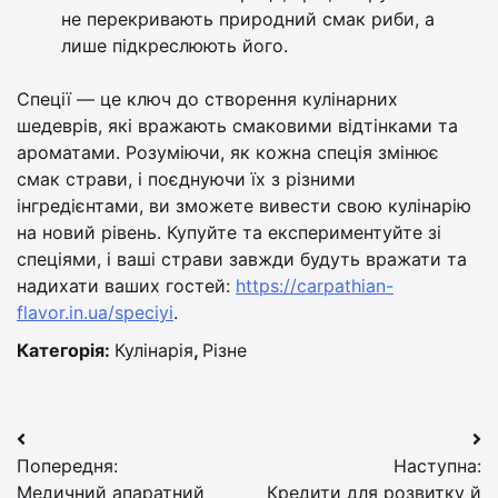
не перекривають природний смак риби, а
лише підкреслюють його.
Спеції — це ключ до створення кулінарних
шедеврів, які вражають смаковими відтінками та
ароматами. Розуміючи, як кожна спеція змінює
смак страви, і поєднуючи їх з різними
інгредієнтами, ви зможете вивести свою кулінарію
на новий рівень. Купуйте та експериментуйте зі
спеціями, і ваші страви завжди будуть вражати та
надихати ваших гостей:
https://carpathian-
flavor.in.ua/speciyi
.
Категорія:
Кулінарія
,
Різне
Навігація
Попередня:
Наступна:
записів
Медичний апаратний
Кредити для розвитку й