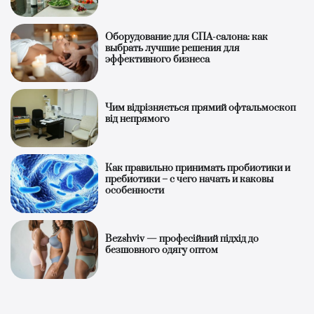
Оборудование для СПА-салона: как
выбрать лучшие решения для
эффективного бизнеса
Чим відрізняється прямий офтальмоскоп
від непрямого
Как правильно принимать пробиотики и
пребиотики – с чего начать и каковы
особенности
Bezshviv — професійний підхід до
безшовного одягу оптом