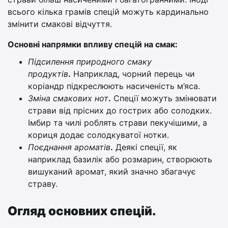
всього кілька грамів спецій можуть кардинально
змінити смакові відчуття.
Основні напрямки впливу спецій на смак:
Підсилення природного смаку
продуктів
.
Наприклад, чорний перець чи
коріандр підкреслюють насиченість м’яса.
Зміна смакових нот
.
Спеції можуть змінювати
страви від прісних до гострих або солодких.
Імбир та чилі роблять страви пекучішими, а
кориця додає солодкуватої нотки.
Поєднання ароматів
.
Деякі спеції, як
наприклад базилік або розмарин, створюють
вишуканий аромат, який значно збагачує
страву.
Огляд основних спецій.