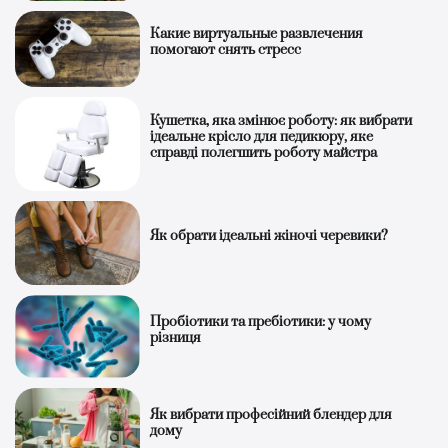
Какие виртуальные развлечения
помогают снять стресс
Кушетка, яка змінює роботу: як вибрати
ідеальне крісло для педикюру, яке
справді полегшить роботу майстра
Як обрати ідеальні жіночі черевики?
Пробіотики та пребіотики: у чому
різниця
Як вибрати професійний блендер для
дому