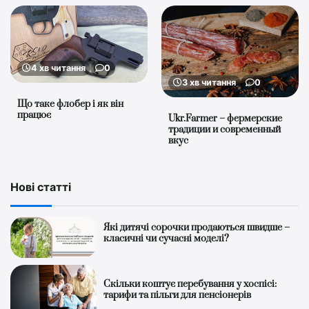
4 хв читання
0
3 хв читання
0
Що таке флобер і як він
працює
Ukr.Farmer – фермерские
традиции и современный
вкус
Нові статті
Які дитячі сорочки продаються швидше –
класичні чи сучасні моделі?
Скільки коштує перебування у хоспісі:
тарифи та пільги для пенсіонерів