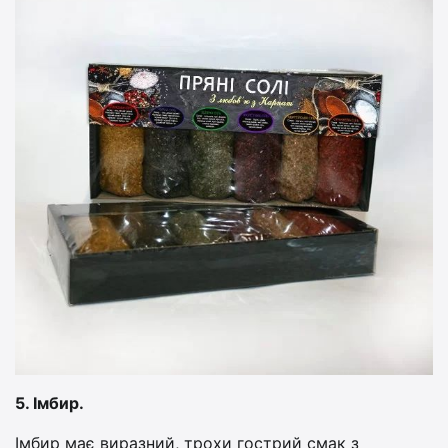
5. Імбир.
Імбир має виразний, трохи гострий смак з