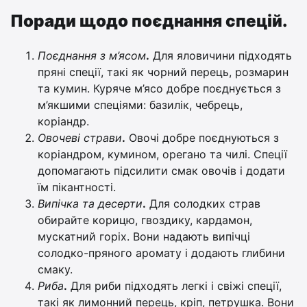
Поради щодо поєднання спецій.
Поєднання з м’ясом
.
Для яловичини підходять
пряні спеції, такі як чорний перець, розмарин
та кумин. Куряче м’ясо добре поєднується з
м’якшими спеціями: базилік, чебрець,
коріандр.
Овочеві страви
.
Овочі добре поєднуються з
коріандром, кумином, орегано та чилі. Спеції
допомагають підсилити смак овочів і додати
їм пікантності.
Випічка та десерти
.
Для солодких страв
обирайте корицю, гвоздику, кардамон,
мускатний горіх. Вони надають випічці
солодко-пряного аромату і додають глибини
смаку.
Риба
.
Для риби підходять легкі і свіжі спеції,
такі як лимонний перець, кріп, петрушка. Вони