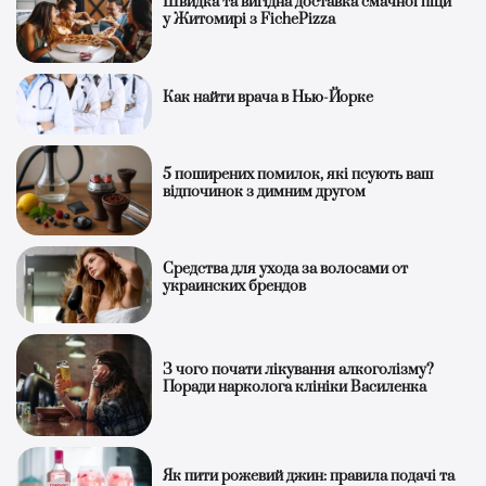
Швидка та вигідна доставка смачної піци
у Житомирі з FichePizza
Как найти врача в Нью-Йорке
5 поширених помилок, які псують ваш
відпочинок з димним другом
Средства для ухода за волосами от
украинских брендов
З чого почати лікування алкоголізму?
Поради нарколога клініки Василенка
Як пити рожевий джин: правила подачі та