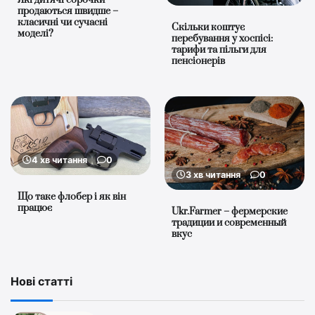
продаються швидше –
класичні чи сучасні
Скільки коштує
моделі?
перебування у хоспісі:
тарифи та пільги для
пенсіонерів
4 хв читання
0
3 хв читання
0
Що таке флобер і як він
працює
Ukr.Farmer – фермерские
традиции и современный
вкус
Нові статті