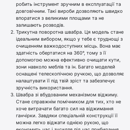
робить інструмент зручним в експлуатації та
довговічним. Такі вироби дозволяють швидко
впоратися з великими площами та не
залишають розводів.
Трикутна поворотна швабра. Ця модель стане
ідеальним вибором, якщо у тебе є труднощі з
очищенням важкодоступних місць. Вона має
здатність обертатися на 360°, тому з її
допомогою можна ефективно очищати кути,
зони навколо меблів та ін. Багато моделей
оснащені телескопічною ручкою, що дозволяє
налаштувати її під твій зріст та забезпечує
зручність використання.
Швабра зі вбудованим механізмом віджиму.
Стане справжнім помічником для тих, хто не
хоче витрачати багато сил на віджимання
ганчірки. Завдяки спеціальній конструкції її
можна легко віджати однією рукою, що
економить час і зусилля під час прибирання.