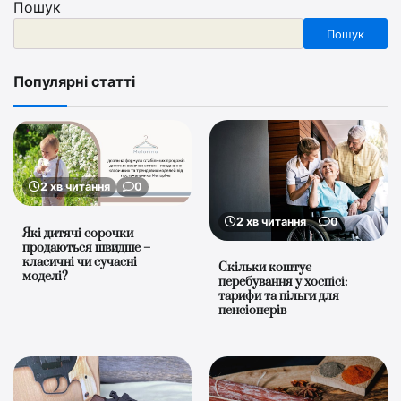
Пошук
Пошук
Популярні статті
2 хв читання
0
2 хв читання
0
Які дитячі сорочки
продаються швидше –
класичні чи сучасні
Скільки коштує
моделі?
перебування у хоспісі:
тарифи та пільги для
пенсіонерів