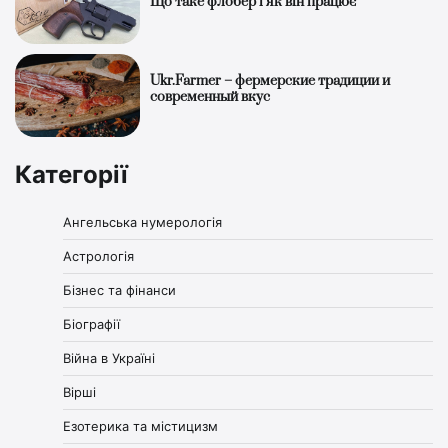
Що таке флобер і як він працює
Ukr.Farmer – фермерские традиции и
современный вкус
Категорії
Ангельська нумерологія
Астрологія
Бізнес та фінанси
Біографії
Війна в Україні
Вірші
Езотерика та містицизм