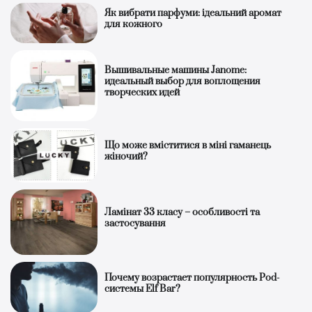
Як вибрати парфуми: ідеальний аромат
для кожного
Вышивальные машины Janome:
идеальный выбор для воплощения
творческих идей
Що може вміститися в міні гаманець
жіночий?
Ламінат 33 класу – особливості та
застосування
Почему возрастает популярность Pod-
системы Elf Bar?