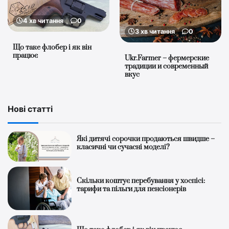
4 хв читання
0
3 хв читання
0
Що таке флобер і як він
працює
Ukr.Farmer – фермерские
традиции и современный
вкус
Нові статті
Які дитячі сорочки продаються швидше –
класичні чи сучасні моделі?
Скільки коштує перебування у хоспісі:
тарифи та пільги для пенсіонерів