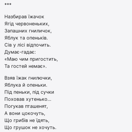
***
Назбирав їжачок
Ягід червоненьких,
Запашних гниличок,
Яблук та опеньків.
Сів у лісі відпочить.
Думає-гадає:
«Маю чим пригостить,
Та гостей немає».
Взяв їжак гнилючки,
Яблука й опеньки.
Під пеньки, під сучки
Поховав хутенько…
Погукав пташенят,
А вони цокочуть,
Що грибів не їдять,
Що грушок не хочуть.