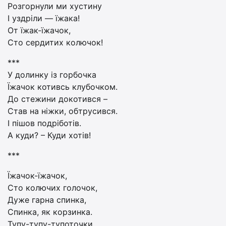
Розгорнули ми хустину
І уздріли — їжака!
От їжак-їжачок,
Сто сердитих колючок!
***
У долинку із горбочка
Їжачок котивсь клубочком.
До стежини докотився –
Став на ніжки, обтрусився.
І пішов подріботів.
А куди? – Куди хотів!
***
Їжачок-їжачок,
Сто колючих голочок,
Дуже гарна спинка,
Спинка, як корзинка.
Тупу-тупу-тупоточки,