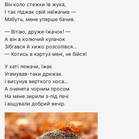
Він коло стежки їв жука,
І так піджак свій наїжачив —
Мабуть, мене уперше бачив.
— Вітаю, друже-їжачок! —
А він в колючий кулачок
Зібгався й хижо розсопівся…
— Котись в картуз мені, не бійся!
У хаті лежачи, їжак
Угамував-таки дрижак.
І висунув верткого носа…
А оченята чорним просом
На мене зирили з-під печі
І віщували добрий вечір.