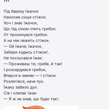
***
Під березу їжачок
Наносив сінця стіжок.
Хоч і знає їжачок,
Що під сіном спить грибок.
От прокинувся грибок.
А на нім лежить стіжок.
— Ой їжаче, їжачок,
Забери кудись стіжок!..
Не послухався їжак:
— Проживеш ти, грибе, й так!
І розсердився грибок,
Вперся в землю — і стіжок
Розлетівся, наче пух.
Їжаку забило дух.
Сів і хлипає їжак:
— Я ж не знав, що буде так!..