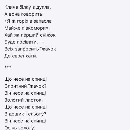
Кличе білку з дупла,
А вона говорить:
«Я ж горіхів запасла
Майже півкомори».
Хай як перший сніжок
Буде посівати, —
Всіх запросить їжачок
До своєї хати.
***
Що несе на спинці
Спритний їжачок?
Він несе на спинці
Золотий листок.
Що несе на спинці
В дощик і сльоту?
Він несе на спинці
Осінь золоту.