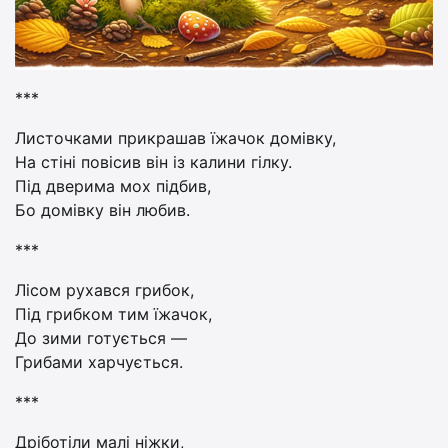
***
Листочками прикрашав їжачок домівку,
На стіні повісив він із калини гілку.
Під дверима мох підбив,
Бо домівку він любив.
***
Лісом рухався грибок,
Під грибком тим їжачок,
До зими готується —
Грибами харчується.
***
Дріботіли малі ніжки,