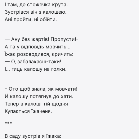
І там, де стежечка крута,
Зустрівся він з калошею.
Ані пройти, ні обійти.
— Ану без жартів! Пропусти!-
А та у відповідь мовчить…
Їжак розсердився, кричить:
— О, забалакаєш-таки!
І… гиць калошу на голки.
– Ото щоб знала, як мовчати!
Й калошу потягнув до хати.
Тепер в калоші тій щодня
Купається їжаченя.
***
В саду зустрів я їжака: