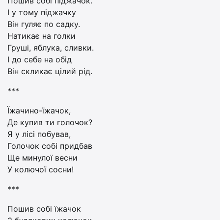
Пошив собі піджачок.
І у тому піджачку
Він гуляє по садку.
Натикає на голки
Груші, яблука, сливки.
І до себе на обід
Він скликає цілий рід.
***
Їжачино-їжачок,
Де купив ти голочок?
Я у лісі побував,
Голочок собі придбав
Ще минулої весни
У колючої сосни!
***
Пошив собі їжачок