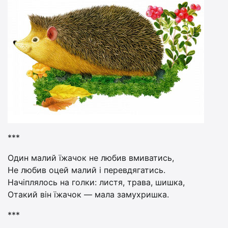
***
Один малий їжачок не любив вмиватись,
Не любив оцей малий і перевдягатись.
Начіплялось на голки: листя, трава, шишка,
Отакий він їжачок — мала замухришка.
***