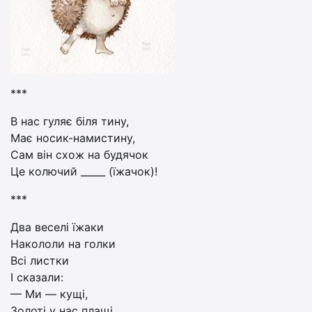
***
В нас гуляє біля тину,
Має носик-намистину,
Сам він схож на будячок
Це колючий _____ (їжачок)!
***
Два веселі їжаки
Накололи на голки
Всі листки
І сказали:
— Ми — кущі,
Золоті у нас плащі