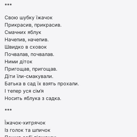
***
Свою шубку їжачок
Прикрасив, прикрасив.
Смачних яблук
Начепив, начепив.
Швидко в сховок
Почвалав, почвалав.
Ними діток
Пригощав, пригощав.
Діти їли-смакували.
Батька в сад їх взять прохали.
І тепер уся сім’я
Носить яблука з садка.
***
Їжачок-хитрячок
Із голок та шпичок