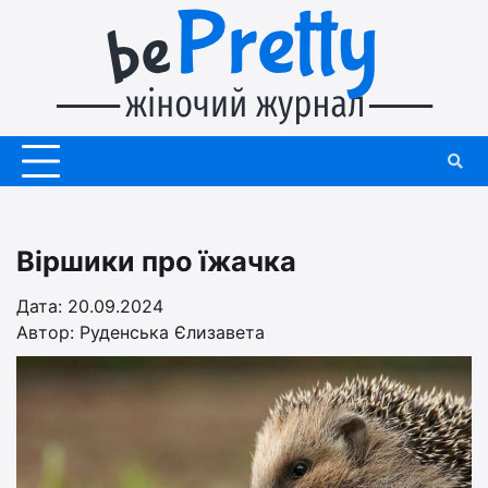
Перейти
до
вмісту
Віршики про їжачка
Дата: 20.09.2024
Автор:
Руденська Єлизавета