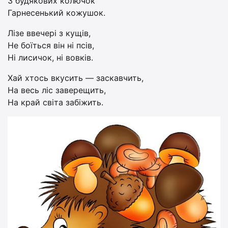
З будякових колючок
Гарнесенький кожушок.
Лізе ввечері з кущів,
Не боїться він ні псів,
Ні лисичок, ні вовків.
Хай хтось вкусить — заскавчить,
На весь ліс заверещить,
На край світа забіжить.