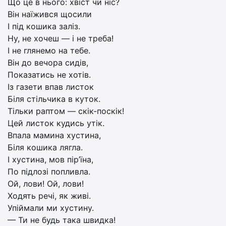
Що це в нього: хвіст чи ніс?
Він наїжився щосили
І під кошика заліз.
Ну, не хочеш — і не треба!
І не глянемо на тебе.
Він до вечора сидів,
Показатись не хотів.
Із газети впав листок
Біля стільчика в куток.
Тільки раптом — скік-поскік!
Цей листок кудись утік.
Впала мамина хустина,
Біля кошика лягла.
І хустина, мов пір’їна,
По підлозі попливла.
Ой, лови! Ой, лови!
Ходять речі, як живі.
Упіймали ми хустину.
— Ти не будь така швидка!