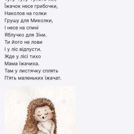
Їжачок несе грибочки,
Наколов на голки
Грушу для Миколки,
І несе на спині
Яблучко для Зіни.
Ти його не лови
І у ліс відпусти.
Жде у лісі тихо
Мама їжачиха.
Там у листячку сплять
П’ять маленьких їжачат.