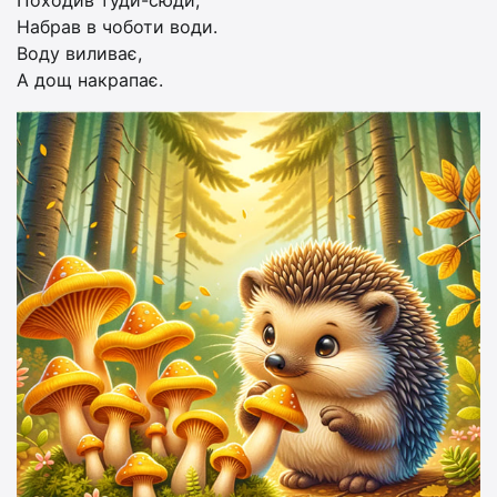
Походив туди-сюди,
Набрав в чоботи води.
Воду виливає,
А дощ накрапає.