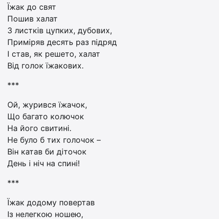
Їжак до свят
Пошив халат
З листків цупких, дубових,
Приміряв десять раз підряд
І став, як решето, халат
Від голок їжакових.
***
Ой, журився їжачок,
Що багато колючок
На його свитині.
Не було б тих голочок –
Він катав би діточок
День і ніч на спині!
***
Їжак додому повертав
Із нелегкою ношею,