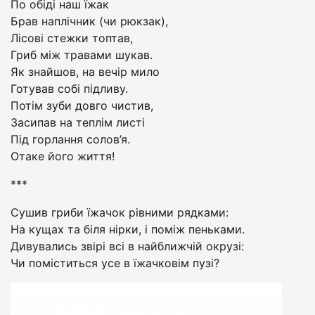
По обіді наш їжак
Брав наплічник (чи рюкзак),
Лісові стежки топтав,
Гриб між травами шукав.
Як знайшов, на вечір мило
Готував собі підливу.
Потім зуби довго чистив,
Засипав на теплім листі
Під горлання солов’я.
Отаке його життя!
***
Сушив гриби їжачок рівними рядками:
На кущах та біля нірки, і поміж пеньками.
Дивувались звірі всі в найближчій окрузі:
Чи поміститься усе в їжачковім пузі?