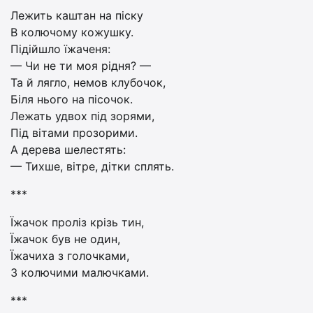
Лежить каштан на піску
В колючому кожушку.
Підійшло їжаченя:
— Чи не ти моя рідня? —
Та й лягло, немов клубочок,
Біля нього на пісочок.
Лежать удвох під зорями,
Під вітами прозорими.
А дерева шелестять:
— Тихше, вітре, дітки сплять.
***
Їжачок проліз крізь тин,
Їжачок був не один,
Їжачиха з голочками,
З колючими малючками.
***