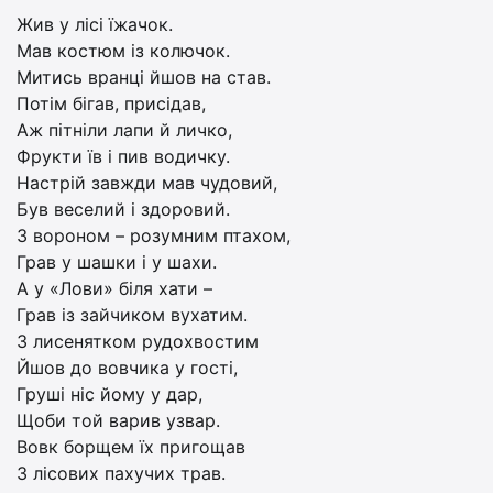
Жив у лісі їжачок.
Мав костюм із колючок.
Митись вранці йшов на став.
Потім бігав, присідав,
Аж пітніли лапи й личко,
Фрукти їв і пив водичку.
Настрій завжди мав чудовий,
Був веселий і здоровий.
З вороном – розумним птахом,
Грав у шашки і у шахи.
А у «Лови» біля хати –
Грав із зайчиком вухатим.
З лисенятком рудохвостим
Йшов до вовчика у гості,
Груші ніс йому у дар,
Щоби той варив узвар.
Вовк борщем їх пригощав
З лісових пахучих трав.