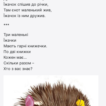
Їжачок спішив до річки,
Там єнот маленький жив,
Їжачок із ним дружив.
***
Три маленькі
Їжачки
Мають гарні книжечки.
По дві книжки
Кожен має…
Скільки разом –
Хто з вас знає?