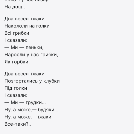
На дощі.
Два веселі їжаки
Накололи на голки
Всі грибки
І сказали:
— Ми — пеньки,
Наросли у нас грибки,
Як горбки.
Два веселі їжаки
Позгортались у клубки
Під голки
І сказали:
— Ми — грудки…
Ну, а може,— будяки…
Ну, а може,— їжаки
Все-таки?..