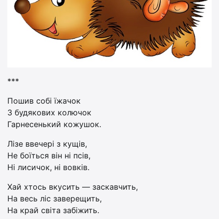
***
Пошив собі їжачок
З будякових колючок
Гарнесенький кожушок.
Лізе ввечері з кущів,
Не боїться він ні псів,
Ні лисичок, ні вовків.
Хай хтось вкусить — заскавчить,
На весь ліс заверещить,
На край світа забіжить.