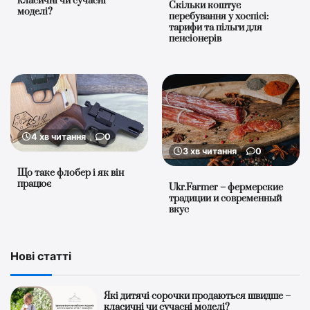
класичні чи сучасні
Скільки коштує
моделі?
перебування у хоспісі:
тарифи та пільги для
пенсіонерів
4 хв читання
0
3 хв читання
0
Що таке флобер і як він
працює
Ukr.Farmer – фермерские
традиции и современный
вкус
Нові статті
Які дитячі сорочки продаються швидше –
класичні чи сучасні моделі?