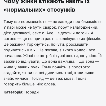
Чому жінки втікають навіть із
«нормальних» стосунків
Тому що нормальність — не завжди про близькість.
У парі може не бути сварок, побут налагоджений,
діти доглянуті, секс є. Але… відсутній вогонь. А
вогонь — це не пристрасті з голлівудських фільмів.
Це бажання торкнутись, почути, розсмішити,
подивитись у вічі. Це погляд, з якого колись все
почалося. Жінці не потрібні гучні жести, як у кіно. Їй
важливо відчувати, що вона важлива. І що вона —
жива у ваших очах. Тому почніть із простого:
згадайте, як ви на неї дивились тоді, коли лише
знайомились. Погляд — це теж мова. І вона
говорить більше, ніж слова.
Категорія:
Поради