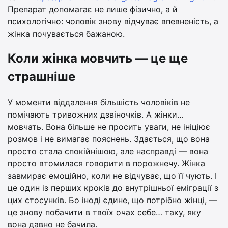
Препарат допомагає не лише фізично, а й
психологічно: чоловік знову відчуває впевненість, а
жінка почувається бажаною.
Коли жінка мовчить — це ще
страшніше
У моменти віддалення більшість чоловіків не
помічають тривожних дзвіночків. А жінки…
мовчать. Вона більше не просить уваги, не ініціює
розмов і не вимагає пояснень. Здається, що вона
просто стала спокійнішою, але насправді — вона
просто втомилася говорити в порожнечу. Жінка
завмирає емоційно, коли не відчуває, що її чують. І
це один із перших кроків до внутрішньої еміграції з
цих стосунків. Бо іноді єдине, що потрібно жінці, —
це знову побачити в твоїх очах себе… таку, яку
вона давно не бачила.