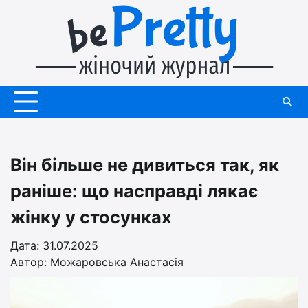
Перейти
до
вмісту
Він більше не дивиться так, як
раніше: що насправді лякає
жінку у стосунках
Дата: 31.07.2025
Автор:
Можаровська Анастасія