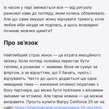
Із часом у парі змінюється все — від ритуалу
ранкової кави до погляду, яким колись обпалювало.
Але що саме змушує жінку відчувати тривогу, коли
любов ніби нікуди не поділась, а щось всередині
починає мовчки щеміти?
Про зв’язок
Найглибший страх жінок — це втрата емоційного
зв’язку. Коли погляд чоловіка перестає бути
теплим, а розмови — живими. Вона не сумує за
фліртом, а за відчуттям, що її бачать, чують і
відчувають. Часто до цього додається ще одна
невидима тема — зниження інтимної ініціативи з
боку партнера, що може бути пов’язане з віковими
змінами чи втомою. Але гарна новина — це можна
виправити. Просто купити Віагру Cenforce 25 мг на
сайті
https://pharmukraine.org/ua/viagra-25-mg.html
.