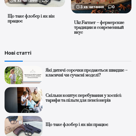
4 хв читання
0
3 хв читання
0
Що таке флобер і як він
працює
Ukr.Farmer – фермерские
традиции и современный
вкус
Нові статті
Які дитячі сорочки продаються швидше –
класичні чи сучасні моделі?
Скільки коштує перебування у хоспісі:
тарифи та пільги для пенсіонерів
Що таке флобер і як він працює