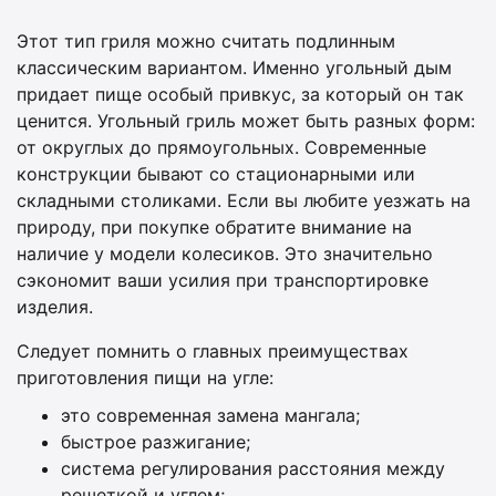
Этот тип гриля можно считать подлинным
классическим вариантом. Именно угольный дым
придает пище особый привкус, за который он так
ценится. Угольный гриль может быть разных форм:
от округлых до прямоугольных. Современные
конструкции бывают со стационарными или
складными столиками. Если вы любите уезжать на
природу, при покупке обратите внимание на
наличие у модели колесиков. Это значительно
сэкономит ваши усилия при транспортировке
изделия.
Следует помнить о главных преимуществах
приготовления пищи на угле:
это современная замена мангала;
быстрое разжигание;
система регулирования расстояния между
решеткой и углем;