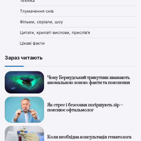
Техніка
Тлумачення снів
Фільми, серіали, шоу
Цитати, крилаті вислови, прислів’я
Цікаві факти
Зараз читають
Чому Бермудський трикутник вважають
аномальною зоною: факти та пояснення
Як стрес і безсоння погіршують зір –
пояснює офтальмолог
Коли необхідна консультація гематолога