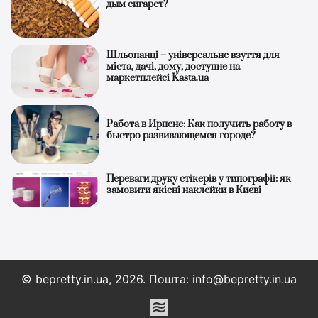
дым сигарет?
Шльопанці – універсальне взуття для
міста, дачі, дому, доступне на
маркетплейсі Kasta.ua
Работа в Ирпене: Как получить работу в
быстро развивающемся городе?
Переваги друку стікерів у типографії: як
замовити якісні наклейки в Києві
© bepretty.in.ua, 2026. Пошта: info@bepretty.in.ua