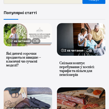
Популярні статті
2 хв читання
0
2 хв читання
0
Які дитячі сорочки
продаються швидше –
класичні чи сучасні
Скільки коштує
моделі?
перебування у хоспісі:
тарифи та пільги для
пенсіонерів