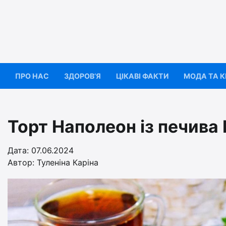
Перейти
до
вмісту
ПРО НАС
ЗДОРОВ’Я
ЦІКАВІ ФАКТИ
МОДА ТА 
Торт Наполеон із печив
Дата: 07.06.2024
Автор:
Туленіна Каріна