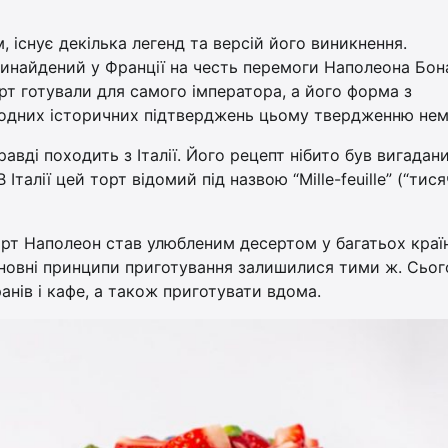
існує декілька легенд та версій його виникнення.
винайдений у Франції на честь перемоги Наполеона Бон
торт готували для самого імператора, а його форма з
жодних історичних підтверджень цьому твердженню нем
вді походить з Італії. Його рецепт нібито був вигадан
В Італії цей торт відомий під назвою “Mille-feuille” (“тис
торт Наполеон став улюбленим десертом у багатьох краї
основні принципи приготування залишилися тими ж. Сьог
нів і кафе, а також приготувати вдома.