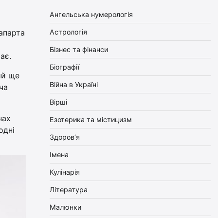
Ангельська нумерологія
апарта
Астрологія
Бізнес та фінанси
ає.
Біографії
ий ще
Війна в Україні
яча
Вірші
нах
Езотерика та містицизм
одні
Здоров’я
Імена
Кулінарія
Література
Малюнки