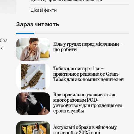
Цікаві факти
Зараз читають
без
Біль у грудях перед місячними –
 а
що робити
Табак для сигарет 1 кг –
практичное решение от Gram-
Tabak для экономных ценителей
Как правильно ухаживать за
многоразовым POD-
устройством для продления его
срока службы
Актуальні образи в жіночому
гардеробі у 2025 році