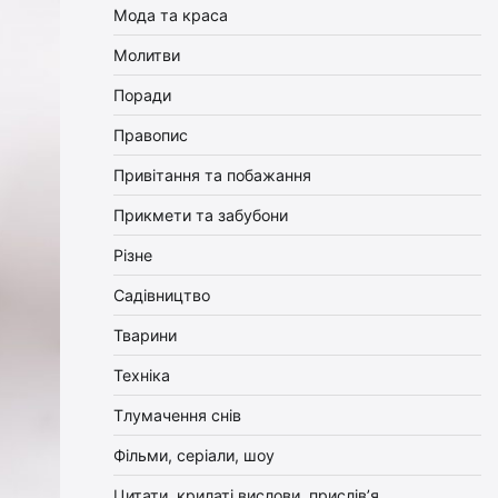
Мода та краса
Молитви
Поради
Правопис
Привітання та побажання
Прикмети та забубони
Різне
Садівництво
Тварини
Техніка
Тлумачення снів
Фільми, серіали, шоу
Цитати, крилаті вислови, прислів’я