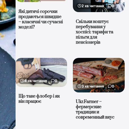
2 хв читання
0
Які дитячі сорочки
продаються швидше
Скільки коштує
– класичні чи сучасні
перебування у
моделі?
хоспісі: тарифи та
пільги для
пенсіонерів
4 хв читання
0
3 хв читання
0
Що таке флобер і як
він працює
Ukr.Farmer –
фермерские
традиции и
современный вкус