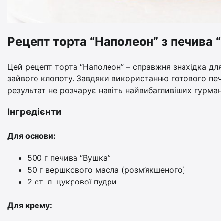
Рецепт торта “Наполеон” з печива
Цей рецепт торта “Наполеон” – справжня знахідка для
зайвого клопоту. Завдяки використанню готового пе
результат не розчарує навіть найвибагливіших гурман
Інгредієнти
Для основи:
500 г печива “Вушка”
50 г вершкового масла (розм’якшеного)
2 ст. л. цукрової пудри
Для крему: