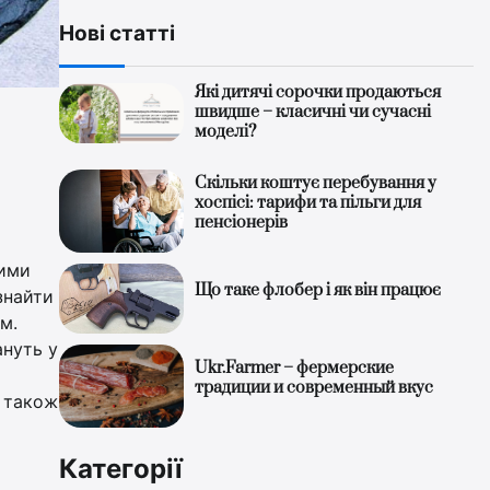
Нові статті
Які дитячі сорочки продаються
швидше – класичні чи сучасні
моделі?
Скільки коштує перебування у
хоспісі: тарифи та пільги для
пенсіонерів
кими
Що таке флобер і як він працює
знайти
м.
ануть у
Ukr.Farmer – фермерские
традиции и современный вкус
а також
Категорії