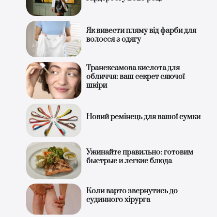
Як вивести пляму від фарби для
волосся з одягу
Транексамова кислота для
обличчя: ваш секрет сяючої
шкіри
Новий ремінець для вашої сумки
Ужинайте правильно: готовим
быстрые и легкие блюда
Коли варто звернутись до
судинного хірурга