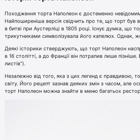
Походження торта Наполеон є достеменно невідомим, 
Найпоширеніша версія свідчить про те, що торт був 
в битві при Аустерліці в 1805 році. Існує думка, що 
трикутниками символізувала його капелюх. Однак, 
Деякі історики стверджують, що торт Наполеон наспра
в 16 столітті, а до Франції він потрапив лише пізніше. 
листів”).
Незалежно від того, яка з цих легенд є правдивою, 
світу. Його рецепт зазнав деяких змін з часом, але 
торт Наполеон можна знайти в меню багатьох рестора