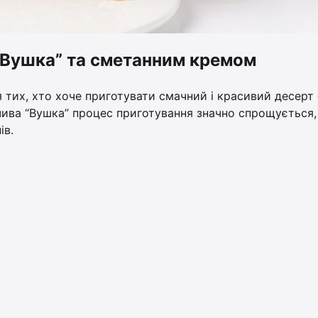
 “Вушка” та сметанним кремом
 тих, хто хоче приготувати смачний і красивий десерт 
чива “Вушка” процес приготування значно спрощується,
ів.