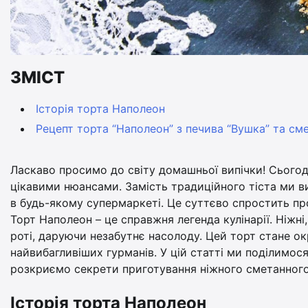
ЗМІСТ
Історія торта Наполеон
Рецепт торта “Наполеон” з печива “Вушка” та с
Ласкаво просимо до світу домашньої випічки! Сьогод
цікавими нюансами. Замість традиційного тіста ми в
в будь-якому супермаркеті. Це суттєво спростить пр
Торт Наполеон – це справжня легенда кулінарії. Ніжн
роті, даруючи незабутнє насолоду. Цей торт стане ок
найвибагливіших гурманів. У цій статті ми поділимо
розкриємо секрети приготування ніжного сметанного
Історія торта Наполеон