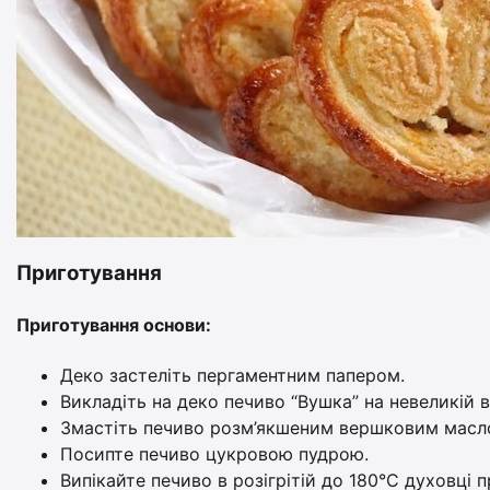
Приготування
Приготування основи:
Деко застеліть пергаментним папером.
Викладіть на деко печиво “Вушка” на невеликій в
Змастіть печиво розм’якшеним вершковим масло
Посипте печиво цукровою пудрою.
Випікайте печиво в розігрітій до 180°C духовці 