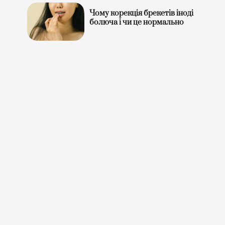
Чому корекція брекетів іноді
болюча і чи це нормально