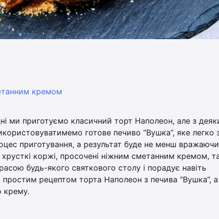
метанним кремом
ні ми приготуємо класичний торт Наполеон, але з дея
икористовуватимемо готове печиво “Вушка”, яке легко 
оцес приготування, а результат буде не менш вражаючи
і, хрусткі коржі, просочені ніжним сметанним кремом, т
расою будь-якого святкового столу і порадує навіть
ся простим рецептом торта Наполеон з печива “Вушка”, 
 крему.