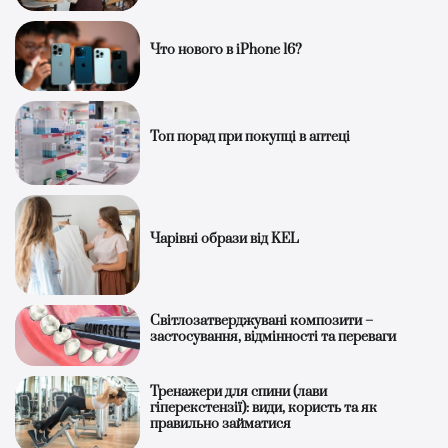
Что нового в iPhone 16?
Топ порад при покупці в аптеці
Чарівні образи від KEL
Світлозатверджувані композити –
застосування, відмінності та переваги
Тренажери для спини (лави
гіперекстензії): види, користь та як
правильно займатися