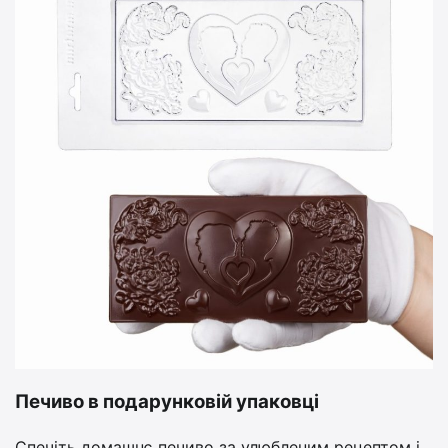
Печиво в подарунковій упаковці
Спечіть домашнє печиво за улюбленим рецептом і