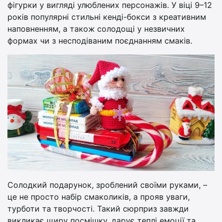
фігурки у вигляді улюблених персонажів. У віці 9–12
років популярні стильні кенді-бокси з креативним
наповненням, а також солодощі у незвичних
формах чи з несподіваним поєднанням смаків.
Солодкий подарунок, зроблений своїми руками, –
це не просто набір смаколиків, а прояв уваги,
турботи та творчості. Такий сюрприз завжди
викликає щиру посмішку, дарує теплі емоції та