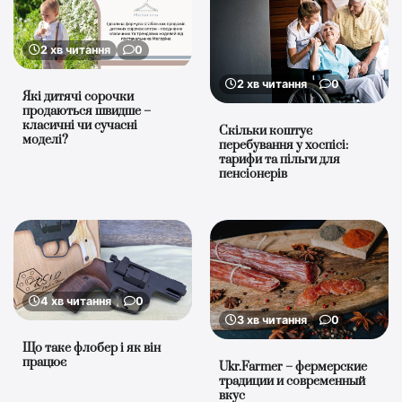
2 хв читання
0
2 хв читання
0
Які дитячі сорочки
продаються швидше –
класичні чи сучасні
Скільки коштує
моделі?
перебування у хоспісі:
тарифи та пільги для
пенсіонерів
4 хв читання
0
3 хв читання
0
Що таке флобер і як він
працює
Ukr.Farmer – фермерские
традиции и современный
вкус