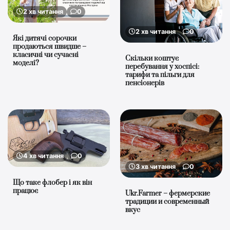
2 хв читання
0
2 хв читання
0
Які дитячі сорочки
продаються швидше –
класичні чи сучасні
Скільки коштує
моделі?
перебування у хоспісі:
тарифи та пільги для
пенсіонерів
4 хв читання
0
3 хв читання
0
Що таке флобер і як він
працює
Ukr.Farmer – фермерские
традиции и современный
вкус