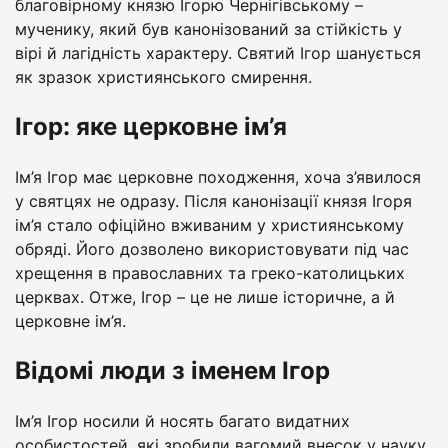
благовірному князю Ігорю Чернігівському –
мученику, який був канонізований за стійкість у
вірі й лагідність характеру. Святий Ігор шанується
як зразок християнського смирення.
Ігор: яке церковне ім’я
Ім’я Ігор має церковне походження, хоча з’явилося
у святцях не одразу. Після канонізації князя Ігоря
ім’я стало офіційно вживаним у християнському
обряді. Його дозволено використовувати під час
хрещення в православних та греко-католицьких
церквах. Отже, Ігор – це не лише історичне, а й
церковне ім’я.
Відомі люди з іменем Ігор
Ім’я Ігор носили й носять багато видатних
особистостей, які зробили вагомий внесок у науку,