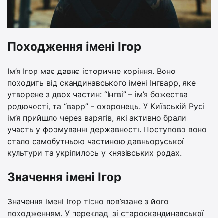
Походження імені Ігор
Ім’я Ігор має давнє історичне коріння. Воно
походить від скандинавського імені Інгварр, яке
утворене з двох частин: “Інгві” – ім’я божества
родючості, та “варр” – охоронець. У Київській Русі
ім’я прийшло через варягів, які активно брали
участь у формуванні державності. Поступово воно
стало самобутньою частиною давньоруської
культури та укріпилось у князівських родах.
Значення імені Ігор
Значення імені Ігор тісно пов’язане з його
походженням. У перекладі зі староскандинавської