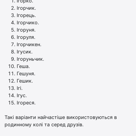
Ігорко.
Ігорчик.
Ігорець.
Ігорчико.
Ігоруня.
Ігоруля.
Ігорчикен.
Ігусик.
Ігоруньчик.
Геша.
Гешуня.
Гешик.
Ігі.
Ігус.
Ігореся.
Такі варіанти найчастіше використовуються в
родинному колі та серед друзів.