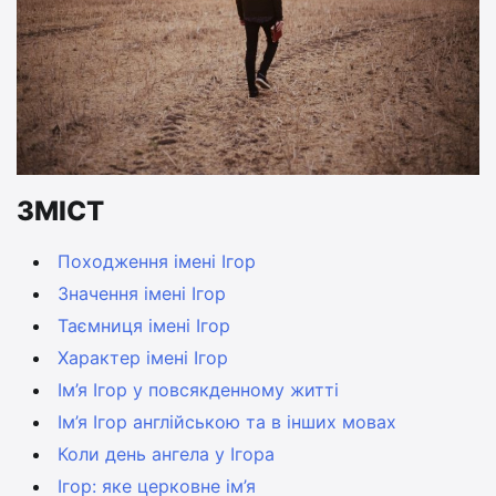
ЗМІСТ
Походження імені Ігор
Значення імені Ігор
Таємниця імені Ігор
Характер імені Ігор
Ім’я Ігор у повсякденному житті
Ім’я Ігор англійською та в інших мовах
Коли день ангела у Ігора
Ігор: яке церковне ім’я