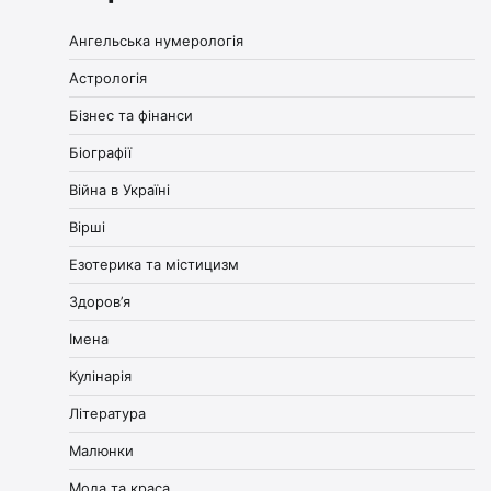
Ангельська нумерологія
Астрологія
Бізнес та фінанси
Біографії
Війна в Україні
Вірші
Езотерика та містицизм
Здоров’я
Імена
Кулінарія
Література
Малюнки
Мода та краса