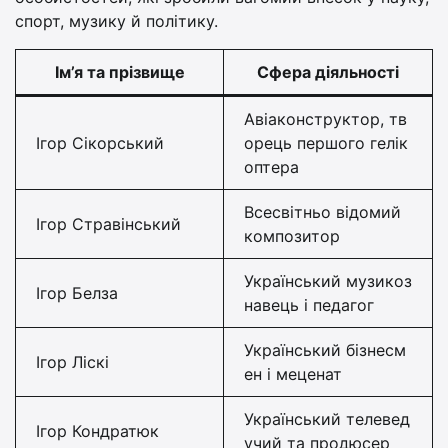
спорт, музику й політику.
Ім’я та прізвище
Сфера діяльності
Авіаконструктор, тв
Ігор Сікорський
орець першого гелік
оптера
Всесвітньо відомий
Ігор Стравінський
композитор
Український музикоз
Ігор Белза
навець і педагог
Український бізнесм
Ігор Ліскі
ен і меценат
Український телевед
Ігор Кондратюк
учий та продюсер