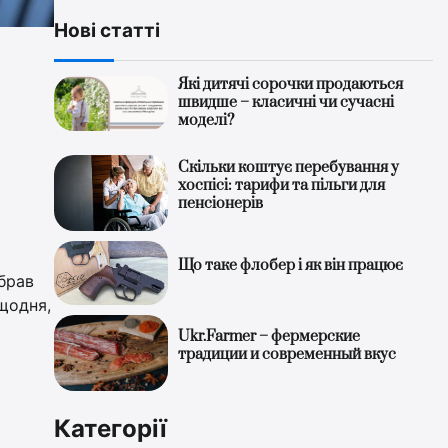
Нові статті
Які дитячі сорочки продаються
швидше – класичні чи сучасні
моделі?
Скільки коштує перебування у
хоспісі: тарифи та пільги для
пенсіонерів
Що таке флобер і як він працює
брав
 щодня,
Ukr.Farmer – фермерские
традиции и современный вкус
Категорії