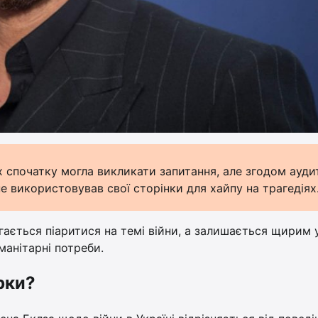
 спочатку могла викликати запитання, але згодом ауди
не використовував свої сторінки для хайпу на трагедіях
гається піаритися на темі війни, а залишається щирим у
манітарні потреби.
рки?