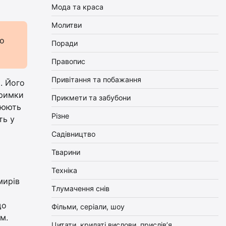
Мода та краса
Молитви
го
Поради
Правопис
Привітання та побажання
. Його
тримки
Прикмети та забубони
цюють
Різне
ть у
Садівництво
Тварини
Техніка
мирів
Тлумачення снів
що
Фільми, серіали, шоу
м.
Цитати, крилаті вислови, прислів’я