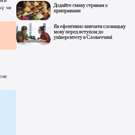
нки
Додайте смаку стравам з
чу чи
приправами
Як ефективно вивчати словацьку
мову перед вступом до
університету в Словаччині
жче