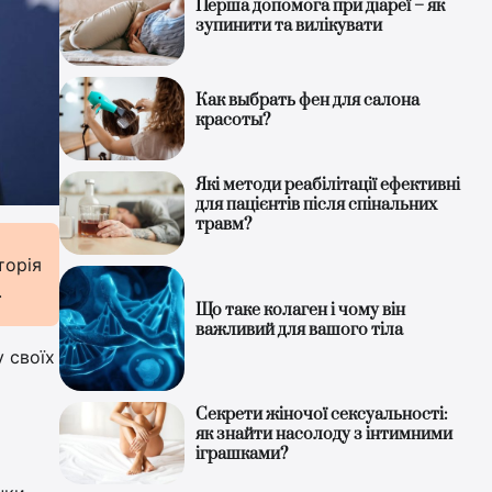
Перша допомога при діареї – як
зупинити та вилікувати
Как выбрать фен для салона
красоты?
Які методи реабілітації ефективні
для пацієнтів після спінальних
травм?
торія
.
Що таке колаген і чому він
важливий для вашого тіла
 своїх
Секрети жіночої сексуальності:
як знайти насолоду з інтимними
іграшками?