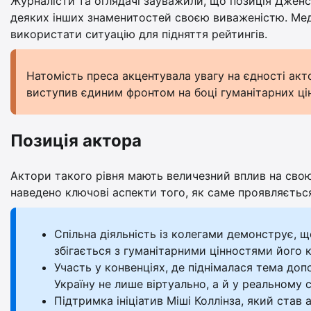
Журналісти та оглядачі зауважили, що позиція Дженсе
деяких інших знаменитостей своєю виваженістю. Мед
використати ситуацію для підняття рейтингів.
Натомість преса акцентувала увагу на єдності ак
виступив єдиним фронтом на боці гуманітарних ці
Позиція актора
Актори такого рівня мають величезний вплив на сво
наведено ключові аспекти того, як саме проявляється
Спільна діяльність із колегами демонструє, щ
збігається з гуманітарними цінностями його 
Участь у конвенціях, де піднімалася тема до
Україну не лише віртуально, а й у реальному 
Підтримка ініціатив Міші Коллінза, який став