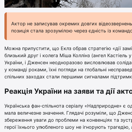
Актор не записував окремих довгих відеозвернень 
позиція стала зрозумілою через єдність із коман
Можна припустити, що Еклз обрав стратегію «дії замі
близький друг і колега Міша Коллінз (ангел Кастіель 
України, і Дженсен неодноразово висловлював солідар
у команді роками, їхні погляди на глобальні несправе
спільних заходах стали першими сигналами підтримк
Реакція України на заяви та дії акт
Українська фан-спільнота серіалу «Надприродне» є од
мала величезне значення. Глядачі розуміли, що Дженсе
збереження уваги до проблеми на конвенціях та зустр
герої їхнього улюбленого шоу не ігнорують трагедію