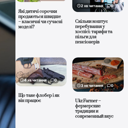
2 хв читання
0
Які дитячі сорочки
продаються швидше
Скільки коштує
– класичні чи сучасні
перебування у
моделі?
хоспісі: тарифи та
пільги для
пенсіонерів
4 хв читання
0
3 хв читання
0
Що таке флобер і як
він працює
Ukr.Farmer –
фермерские
традиции и
современный вкус