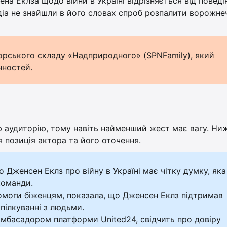
на Еклза щодо війни в Україні відрізняється від поведі
іа не знайшли в його словах спроб розпалити ворожне
торського складу «Надприродного» (SPNFamily), який
нностей.
ю аудиторію, тому навіть найменший жест має вагу. Ни
 позиція актора та його оточення.
о Дженсен Еклз про війну в Україні має чітку думку, яка
команди.
помоги біженцям, показала, що Дженсен Еклз підтримав
спілкуванні з людьми.
 амбасадором платформи United24, свідчить про довіру