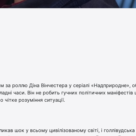
 за роллю Діна Вінчестера у серіалі «Надприродне», о
ладні часи. Він не робить гучних політичних маніфестів
о чітке розуміння ситуації.
кав шок у всьому цивілізованому світі, і голлівудська