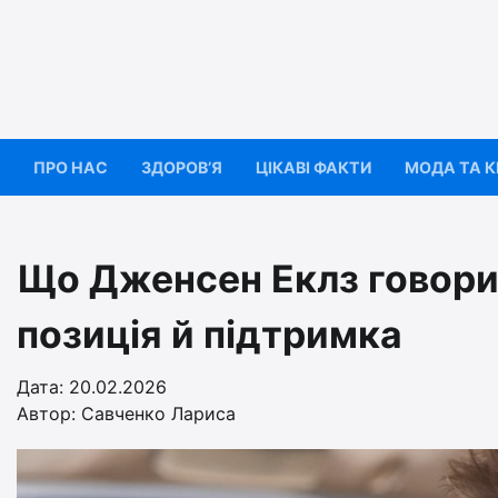
Перейти
до
вмісту
ПРО НАС
ЗДОРОВ’Я
ЦІКАВІ ФАКТИ
МОДА ТА 
Що Дженсен Еклз говорить
позиція й підтримка
Дата: 20.02.2026
Автор:
Савченко Лариса