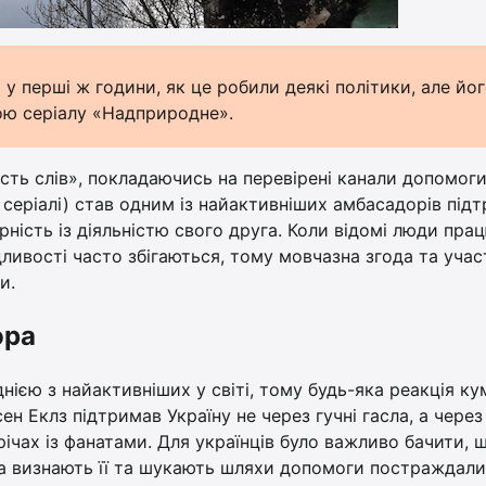
у перші ж години, як це робили деякі політики, але йо
дою серіалу «Надприродне».
сть слів», покладаючись на перевірені канали допомоги
у серіалі) став одним із найактивніших амбасадорів під
ність із діяльністю свого друга. Коли відомі люди пра
дливості часто збігаються, тому мовчазна згода та учас
и.
ора
нією з найактивніших у світі, тому будь-яка реакція ку
н Еклз підтримав Україну не через гучні гасла, а через
ічах із фанатами. Для українців було важливо бачити, 
, а визнають її та шукають шляхи допомоги постраждали