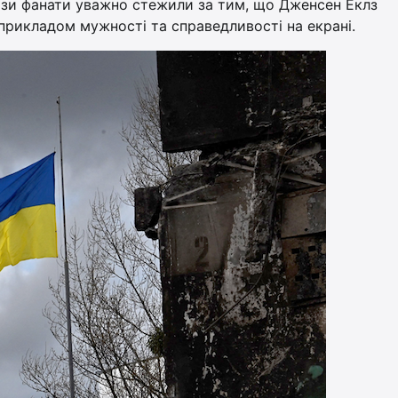
кризи фанати уважно стежили за тим, що Дженсен Еклз
є прикладом мужності та справедливості на екрані.