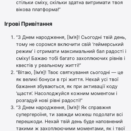
стільки сміху, скільки здатна витримати твоя
вікова платформа!”
Ігрові Привітання
“З Днем народження, [Ім’я]! Сьогодні твій день,
тому не соромся включити свій ‘геймерський
режим’ і отримати максимальний бал радості і
сміху! Бажаю тобі багато захоплюючих рівнів і
квестів у реальному житті!”
“Вітаю, [Ім’я]! Твоє святкування сьогодні — це
як великі бонуси в грі життя. Нехай усі твої
бажання збуваються, як при активації коду
‘щастя’. Насолоджуйся кожним моментом і
розгадуй нові рівні радості!”
“З Днем народження, [Ім’я]! Як справжня
супергероїня, ти завжди можеш подолати всі
перешкоди. Нехай твій день буде наповнений
такими ж захоплюючими моментами, як і твої