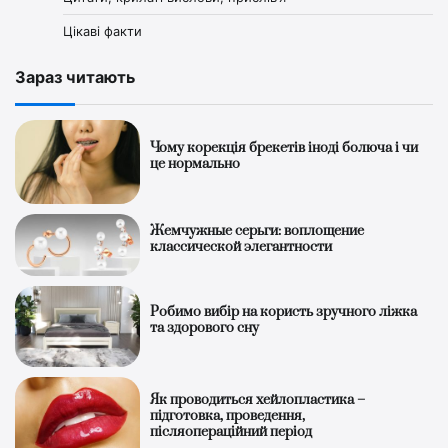
Цікаві факти
Зараз читають
Чому корекція брекетів іноді болюча і чи
це нормально
Жемчужные серьги: воплощение
классической элегантности
Робимо вибір на користь зручного ліжка
та здорового сну
Як проводиться хейлопластика –
підготовка, проведення,
післяопераційний період