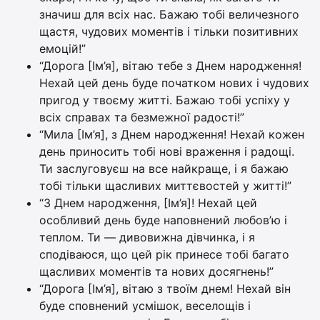
значиш для всіх нас. Бажаю тобі величезного
щастя, чудових моментів і тільки позитивних
емоцій!”
“Дорога [Ім’я], вітаю тебе з Днем народження!
Нехай цей день буде початком нових і чудових
пригод у твоєму житті. Бажаю тобі успіху у
всіх справах та безмежної радості!”
“Мила [Ім’я], з Днем народження! Нехай кожен
день приносить тобі нові враження і радощі.
Ти заслуговуєш на все найкраще, і я бажаю
тобі тільки щасливих миттєвостей у житті!”
“З Днем народження, [Ім’я]! Нехай цей
особливий день буде наповнений любов’ю і
теплом. Ти — дивовижна дівчинка, і я
сподіваюся, що цей рік принесе тобі багато
щасливих моментів та нових досягнень!”
“Дорога [Ім’я], вітаю з твоїм днем! Нехай він
буде сповнений усмішок, веселощів і