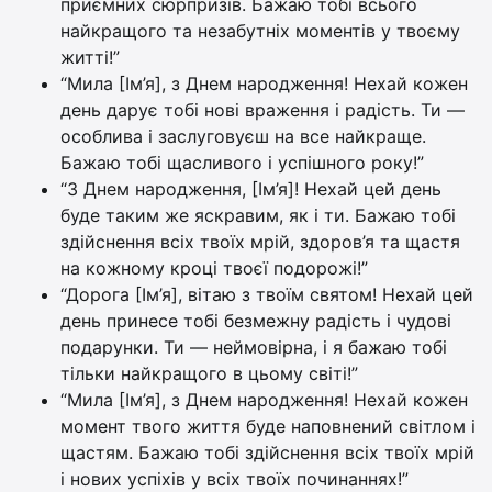
приємних сюрпризів. Бажаю тобі всього
найкращого та незабутніх моментів у твоєму
житті!”
“Мила [Ім’я], з Днем народження! Нехай кожен
день дарує тобі нові враження і радість. Ти —
особлива і заслуговуєш на все найкраще.
Бажаю тобі щасливого і успішного року!”
“З Днем народження, [Ім’я]! Нехай цей день
буде таким же яскравим, як і ти. Бажаю тобі
здійснення всіх твоїх мрій, здоров’я та щастя
на кожному кроці твоєї подорожі!”
“Дорога [Ім’я], вітаю з твоїм святом! Нехай цей
день принесе тобі безмежну радість і чудові
подарунки. Ти — неймовірна, і я бажаю тобі
тільки найкращого в цьому світі!”
“Мила [Ім’я], з Днем народження! Нехай кожен
момент твого життя буде наповнений світлом і
щастям. Бажаю тобі здійснення всіх твоїх мрій
і нових успіхів у всіх твоїх починаннях!”