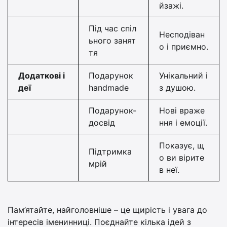
йзажі.
Під час спіл
Несподіван
ьного занят
о і приємно.
тя
Додаткові і
Подарунок
Унікальний і
деї
handmade
з душою.
Подарунок-
Нові враже
досвід
ння і емоції.
Показує, щ
Підтримка
о ви вірите
мрій
в неї.
Пам’ятайте, найголовніше – це щирість і увага до
інтересів іменинниці. Поєднайте кілька ідей з