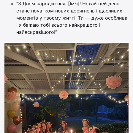
“З Днем народження, [Ім’я]! Нехай цей день
стане початком нових досягнень і щасливих
моментів у твоєму житті. Ти — дуже особлива,
і я бажаю тобі всього найкращого і
найяскравішого!”