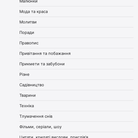
Малюнки
Мода та краса
Молитви
Поради
Правопис
Привітання та побажання
Прикмети та забубони
Різне
Садівництво
Тварини
Техніка
Тлумачення снів
Фільми, серіали, шоу
Цитати, крилаті вислови, прислів’я