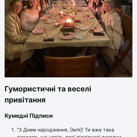
Гумористичні та веселі
привітання
Кумедні Підписи
“З Днем народження, [Ім’я]! Ти вже така
доросла, що навіть твої підліткові вигадки