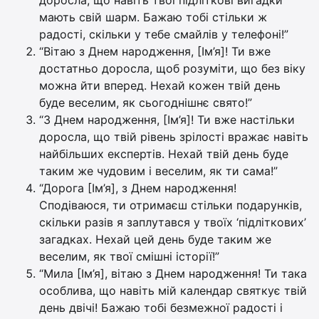
мають свій шарм. Бажаю тобі стільки ж
радості, скільки у тебе смайлів у телефоні!”
“Вітаю з Днем народження, [Ім’я]! Ти вже
достатньо доросла, щоб розуміти, що без віку
можна йти вперед. Нехай кожен твій день
буде веселим, як сьогоднішнє свято!”
“З Днем народження, [Ім’я]! Ти вже настільки
доросла, що твій рівень зрілості вражає навіть
найбільших експертів. Нехай твій день буде
таким же чудовим і веселим, як ти сама!”
“Дорога [Ім’я], з Днем народження!
Сподіваюся, ти отримаєш стільки подарунків,
скільки разів я заплутався у твоїх ‘підліткових’
загадках. Нехай цей день буде таким же
веселим, як твої смішні історії!”
“Мила [Ім’я], вітаю з Днем народження! Ти така
особлива, що навіть мій календар святкує твій
день двічі! Бажаю тобі безмежної радості і