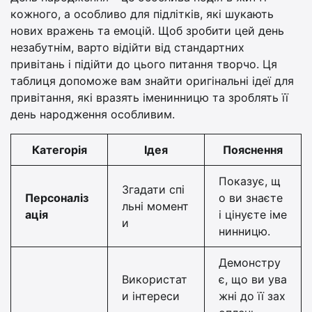
кожного, а особливо для підлітків, які шукають
нових вражень та емоцій. Щоб зробити цей день
незабутнім, варто відійти від стандартних
привітань і підійти до цього питання творчо. Ця
таблиця допоможе вам знайти оригінальні ідеї для
привітання, які вразять іменинницю та зроблять її
день народження особливим.
Категорія
Ідея
Пояснення
Показує, щ
Згадати спі
Персоналіз
о ви знаєте
льні момент
ація
і цінуєте іме
и
нинницю.
Демонстру
Використат
є, що ви ува
и інтереси
жні до її зах