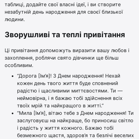
таблиці, додайте свої власні ідеї, і ви створите
незабутній день народження для своєї близької
людини.
Зворушливі та теплі привітання
Ці привітання допоможуть виразити вашу любов і
захоплення, роблячи свято дівчинки ще більш
особливим.
“Дорога [Ім’я]! З Днем народження! Нехай
кожен день твого життя буде сповнений
радістю і щасливими миттєвостями. Ти —
неймовірна, і я бажаю тобі здійснення всіх
твоїх мрій та найкращого в житті.”
“Мила [Ім’я], вітаю тебе з Днем народження! Ти
заслуговуєш на найкраще, бо приносиш світло
і радість у життя кожного. Бажаю тобі
безмежного щастя, здоров’я та безлічі веселих