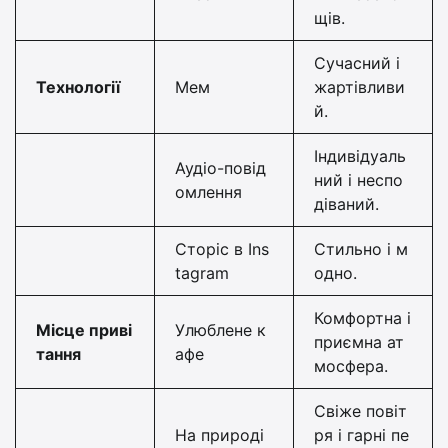
щів.
Сучасний і
Технології
Мем
жартівливи
й.
Індивідуаль
Аудіо-повід
ний і неспо
омлення
діваний.
Сторіс в Ins
Стильно і м
tagram
одно.
Комфортна і
Місце приві
Улюблене к
приємна ат
тання
афе
мосфера.
Свіже повіт
На природі
ря і гарні пе