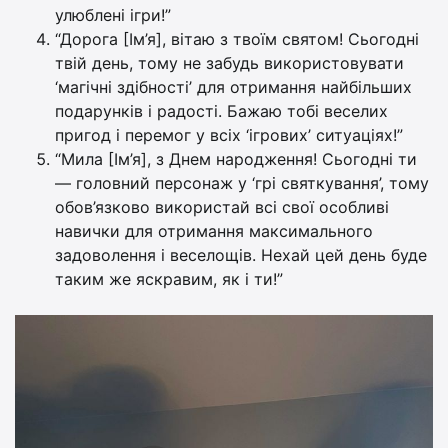
улюблені ігри!”
“Дорога [Ім’я], вітаю з твоїм святом! Сьогодні
твій день, тому не забудь використовувати
‘магічні здібності’ для отримання найбільших
подарунків і радості. Бажаю тобі веселих
пригод і перемог у всіх ‘ігрових’ ситуаціях!”
“Мила [Ім’я], з Днем народження! Сьогодні ти
— головний персонаж у ‘грі святкування’, тому
обов’язково використай всі свої особливі
навички для отримання максимального
задоволення і веселощів. Нехай цей день буде
таким же яскравим, як і ти!”