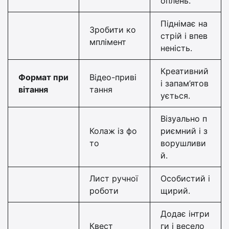
оплень.
Піднімає на
Зробити ко
стрій і впев
мплімент
неність.
Креативний
Формат при
Відео-приві
і запам’ятов
вітання
тання
ується.
Візуально п
Колаж із фо
риємний і з
то
ворушливи
й.
Лист ручної
Особистий і
роботи
щирий.
Додає інтри
Квест
ги і весело