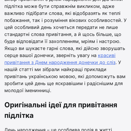
підлітка може бути справжнім викликом, адже
важливо підібрати слова, які відобразять як теплі
побажання, так і розуміння вікових особливостей. У
цей особливий день хочеться передати не лише
стандартні слова привітання, а й щось більше, що
буде відповідати її захопленням, мріям і настрою.
Якщо ви шукаєте гарні слова, які дійсно зворушать
серце вашої донечки, зверніть увагу на
красиві
привітання з Днем народження донечки до сліз
. У
нашій статті ми зібрали найкращі приклади
привітань українською мовою, які допоможуть вам
зробити цей день ще яскравішим і радіснішим для
молодої іменинниці.
Оригінальні ідеї для привітання
підлітка
День народження – це особлива подія в житті