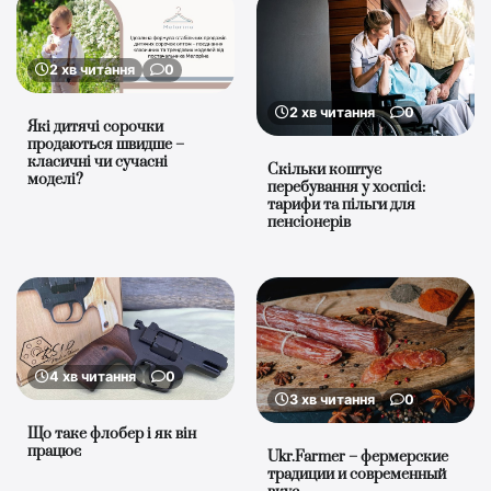
2 хв читання
0
2 хв читання
0
Які дитячі сорочки
продаються швидше –
класичні чи сучасні
Скільки коштує
моделі?
перебування у хоспісі:
тарифи та пільги для
пенсіонерів
4 хв читання
0
3 хв читання
0
Що таке флобер і як він
працює
Ukr.Farmer – фермерские
традиции и современный