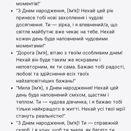
моментів!”
“З Днем народження, [Ім’я]! Нехай цей рік
принесе тобі нові захоплення і чудові
досягнення. Ти — зірка, і я впевнений/а, що
світле майбутнє вже чекає на тебе. Нехай
кожен день буде наповнений чудовими
моментами!”
“Дорога [Ім’я], вітаю з твоїм особливим днем!
Нехай він буде таким же яскравим і
неповторним, як ти сама. Бажаю тобі радості,
любові та здійснення всіх твоїх
найзаповітніших бажань!”
“Мила [Ім’я], з Днем народження! Нехай цей
день буде наповнений сміхом, щастям і
теплом. Ти — чудова дівчинка, і я бажаю тобі
тільки найкращого в житті. Нехай усі твої мрії
стануть реальністю!”
“З Днем народження, [Ім’я]! Ти — справжній
скарб, і я хочу, щоб ти знала, як багато ти