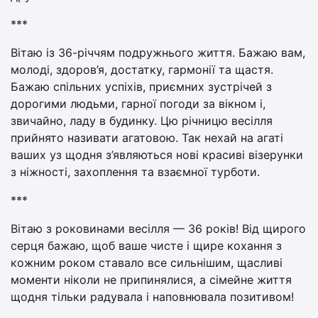
***
Вітаю із 36-річчям подружнього життя. Бажаю вам,
молоді, здоров’я, достатку, гармонії та щастя.
Бажаю спільних успіхів, приємних зустрічей з
дорогими людьми, гарної погоди за вікном і,
звичайно, ладу в будинку. Цю річницю весілля
прийнято називати агатовою. Так нехай на агаті
ваших уз щодня з’являються нові красиві візерунки
з ніжності, захоплення та взаємної турботи.
***
Вітаю з роковинами весілля — 36 років! Від щирого
серця бажаю, щоб ваше чисте і щире кохання з
кожним роком ставало все сильнішим, щасливі
моменти ніколи не припинялися, а сімейне життя
щодня тільки радувала і наповнювала позитивом!