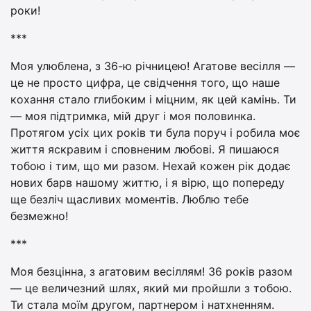
роки!
***
Моя улюблена, з 36-ю річницею! Агатове весілля —
це не просто цифра, це свідчення того, що наше
кохання стало глибоким і міцним, як цей камінь. Ти
— моя підтримка, мій друг і моя половинка.
Протягом усіх цих років ти була поруч і робила моє
життя яскравим і сповненим любові. Я пишаюся
тобою і тим, що ми разом. Нехай кожен рік додає
нових барв нашому життю, і я вірю, що попереду
ще безліч щасливих моментів. Люблю тебе
безмежно!
***
Моя безцінна, з агатовим весіллям! 36 років разом
— це величезний шлях, який ми пройшли з тобою.
Ти стала моїм другом, партнером і натхненням.