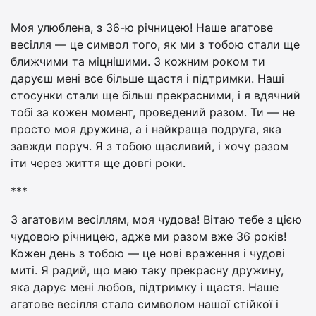
Моя улюблена, з 36-ю річницею! Наше агатове
весілля — це символ того, як ми з тобою стали ще
ближчими та міцнішими. З кожним роком ти
даруєш мені все більше щастя і підтримки. Наші
стосунки стали ще більш прекрасними, і я вдячний
тобі за кожен момент, проведений разом. Ти — не
просто моя дружина, а і найкраща подруга, яка
завжди поруч. Я з тобою щасливий, і хочу разом
іти через життя ще довгі роки.
***
З агатовим весіллям, моя чудова! Вітаю тебе з цією
чудовою річницею, адже ми разом вже 36 років!
Кожен день з тобою — це нові враження і чудові
миті. Я радий, що маю таку прекрасну дружину,
яка дарує мені любов, підтримку і щастя. Наше
агатове весілля стало символом нашої стійкої і