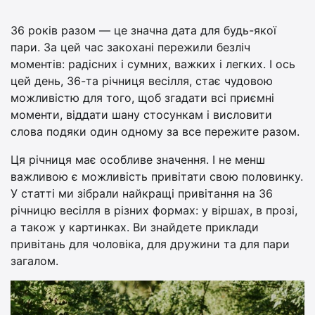
36 років разом — це значна дата для будь-якої
пари. За цей час закохані пережили безліч
моментів: радісних і сумних, важких і легких. І ось
цей день, 36-та річниця весілля, стає чудовою
можливістю для того, щоб згадати всі приємні
моменти, віддати шану стосункам і висловити
слова подяки один одному за все пережите разом.
Ця річниця має особливе значення. І не менш
важливою є можливість привітати свою половинку.
У статті ми зібрали найкращі привітання на 36
річницю весілля в різних формах: у віршах, в прозі,
а також у картинках. Ви знайдете приклади
привітань для чоловіка, для дружини та для пари
загалом.