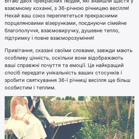
Вітаю двох прекрасних людей, які знайшли щастя у
взаємному коханні, з 36-річною річницею весілля!
Нехай ваш союз переплететься прекрасними
порцеляновими візерунками, поєднуючи сімейне
благополуччя, взаємовиручку, душевне тепло,
підтримку і повне взаєморозуміння!
Привітання, сказані своїми словами, завжди мають
особливу цінність, оскільки вони відображають
ваші справжні почуття та емоції. Це найкращий
спосіб передати унікальність ваших стосунків і
зробити святкування 36-ї річниці весілля ще більш
особистим і теплим.