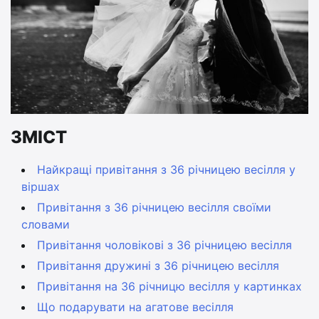
ЗМІСТ
Найкращі привітання з 36 річницею весілля у
віршах
Привітання з 36 річницею весілля своїми
словами
Привітання чоловікові з 36 річницею весілля
Привітання дружині з 36 річницею весілля
Привітання на 36 річницю весілля у картинках
Що подарувати на агатове весілля