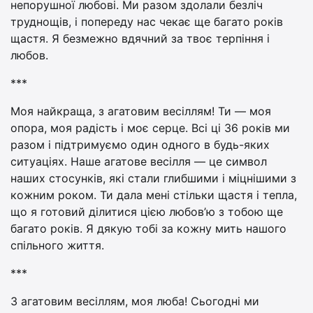
непорушної любові. Ми разом здолали безліч
труднощів, і попереду нас чекає ще багато років
щастя. Я безмежно вдячний за твоє терпіння і
любов.
***
Моя найкраща, з агатовим весіллям! Ти — моя
опора, моя радість і моє серце. Всі ці 36 років ми
разом і підтримуємо один одного в будь-яких
ситуаціях. Наше агатове весілля — це символ
наших стосунків, які стали глибшими і міцнішими з
кожним роком. Ти дала мені стільки щастя і тепла,
що я готовий ділитися цією любов’ю з тобою ще
багато років. Я дякую тобі за кожну мить нашого
спільного життя.
***
З агатовим весіллям, моя люба! Сьогодні ми