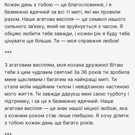
Кожен день з тобою — це благословення, і я
безмежно вдячний за всі ті миті, які ми провели
разом. Наше агатове весілля — це символ нашого
сильного зв’язку, який не зруйнується з часом. Я
обіцяю любити тебе завжди, і кожен рік я буду тебе
цінувати ще більше. Ти — моя справжня любов!
***
З агатовим весіллям, моя кохана дружино! Вітаю
тебе з цим чудовим святом! За 36 років ти зробила
мене щасливим і багатим на найкращі миті. Ти
стала моїм надійним тилом і невід’ємною частиною
мого життя. Ти завжди даруєш мені свою турботу і
підтримку, і за це я безмежно вдячний. Наше
агатове весілля — це знак нашої міцної любові, яка
з кожним роком стає лише глибшою. Я хочу ділити
з тобою кожен день ще багато років.
***