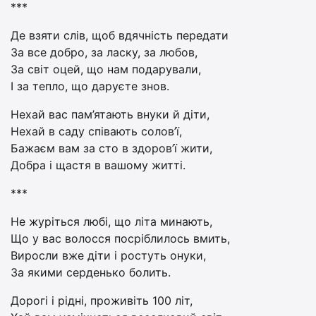
***
Де взяти слів, щоб вдячність передати
За все добро, за ласку, за любов,
За світ оцей, що нам подарували,
І за тепло, що даруєте знов.
Нехай вас пам’ятають внуки й діти,
Нехай в саду співають солов’ї,
Бажаєм вам за сто в здоров’ї жити,
Добра і щастя в вашому житті.
***
Не журіться любі, що літа минають,
Що у вас волосся посріблилось вмить,
Виросли вже діти і ростуть онуки,
За якими серденько болить.
Дорогі і рідні, проживіть 100 літ,