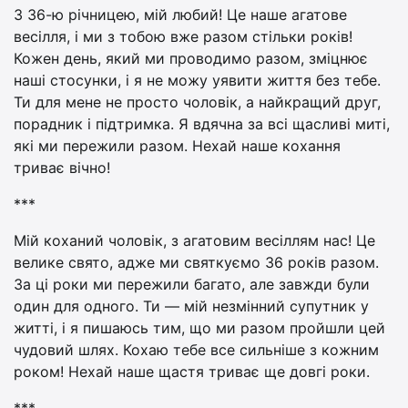
З 36-ю річницею, мій любий! Це наше агатове
весілля, і ми з тобою вже разом стільки років!
Кожен день, який ми проводимо разом, зміцнює
наші стосунки, і я не можу уявити життя без тебе.
Ти для мене не просто чоловік, а найкращий друг,
порадник і підтримка. Я вдячна за всі щасливі миті,
які ми пережили разом. Нехай наше кохання
триває вічно!
***
Мій коханий чоловік, з агатовим весіллям нас! Це
велике свято, адже ми святкуємо 36 років разом.
За ці роки ми пережили багато, але завжди були
один для одного. Ти — мій незмінний супутник у
житті, і я пишаюсь тим, що ми разом пройшли цей
чудовий шлях. Кохаю тебе все сильніше з кожним
роком! Нехай наше щастя триває ще довгі роки.
***