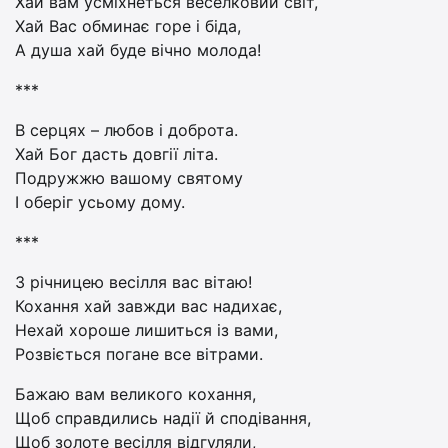
Хай вам усміхнеться веселковий світ,
Хай Вас обминає горе і біда,
А душа хай буде вічно молода!
***
В серцях – любов і доброта.
Хай Бог дасть довгії літа.
Подружжю вашому святому
І оберіг усьому дому.
***
З річницею весілля вас вітаю!
Кохання хай завжди вас надихає,
Нехай хороше лишиться із вами,
Розвіється погане все вітрами.
Бажаю вам великого кохання,
Щоб справдились надії й сподівання,
Щоб золоте весілля відгуляли,