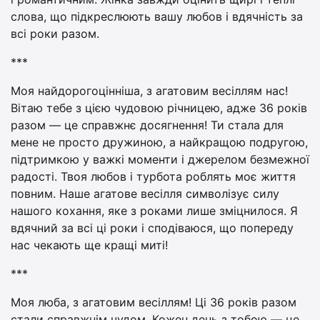
слова, що підкреслюють вашу любов і вдячність за
всі роки разом.
***
Моя найдорогоцінніша, з агатовим весіллям нас!
Вітаю тебе з цією чудовою річницею, адже 36 років
разом — це справжнє досягнення! Ти стала для
мене не просто дружиною, а найкращою подругою,
підтримкою у важкі моменти і джерелом безмежної
радості. Твоя любов і турбота роблять моє життя
повним. Наше агатове весілля символізує силу
нашого кохання, яке з роками лише зміцнилося. Я
вдячний за всі ці роки і сподіваюся, що попереду
нас чекають ще кращі миті!
***
Моя люба, з агатовим весіллям! Ці 36 років разом
стали справжнім чудом. Кожен день з тобою — це