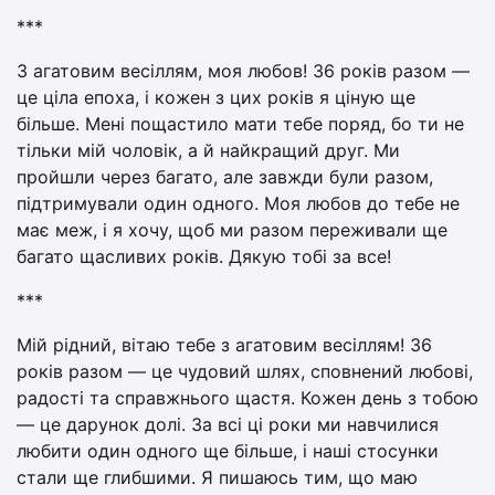
***
З агатовим весіллям, моя любов! 36 років разом —
це ціла епоха, і кожен з цих років я ціную ще
більше. Мені пощастило мати тебе поряд, бо ти не
тільки мій чоловік, а й найкращий друг. Ми
пройшли через багато, але завжди були разом,
підтримували один одного. Моя любов до тебе не
має меж, і я хочу, щоб ми разом переживали ще
багато щасливих років. Дякую тобі за все!
***
Мій рідний, вітаю тебе з агатовим весіллям! 36
років разом — це чудовий шлях, сповнений любові,
радості та справжнього щастя. Кожен день з тобою
— це дарунок долі. За всі ці роки ми навчилися
любити один одного ще більше, і наші стосунки
стали ще глибшими. Я пишаюсь тим, що маю