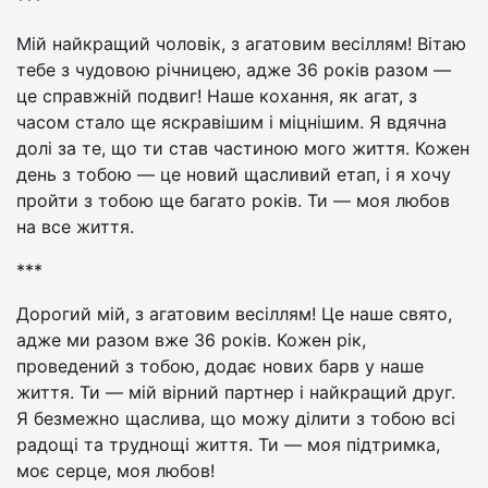
Мій найкращий чоловік, з агатовим весіллям! Вітаю
тебе з чудовою річницею, адже 36 років разом —
це справжній подвиг! Наше кохання, як агат, з
часом стало ще яскравішим і міцнішим. Я вдячна
долі за те, що ти став частиною мого життя. Кожен
день з тобою — це новий щасливий етап, і я хочу
пройти з тобою ще багато років. Ти — моя любов
на все життя.
***
Дорогий мій, з агатовим весіллям! Це наше свято,
адже ми разом вже 36 років. Кожен рік,
проведений з тобою, додає нових барв у наше
життя. Ти — мій вірний партнер і найкращий друг.
Я безмежно щаслива, що можу ділити з тобою всі
радощі та труднощі життя. Ти — моя підтримка,
моє серце, моя любов!