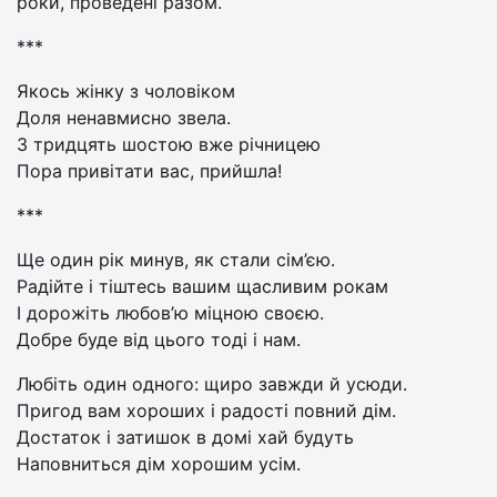
роки, проведені разом.
***
Якось жінку з чоловіком
Доля ненавмисно звела.
З тридцять шостою вже річницею
Пора привітати вас, прийшла!
***
Ще один рік минув, як стали сім’єю.
Радійте і тіштесь вашим щасливим рокам
І дорожіть любов’ю міцною своєю.
Добре буде від цього тоді і нам.
Любіть один одного: щиро завжди й усюди.
Пригод вам хороших і радості повний дім.
Достаток і затишок в домі хай будуть
Наповниться дім хорошим усім.