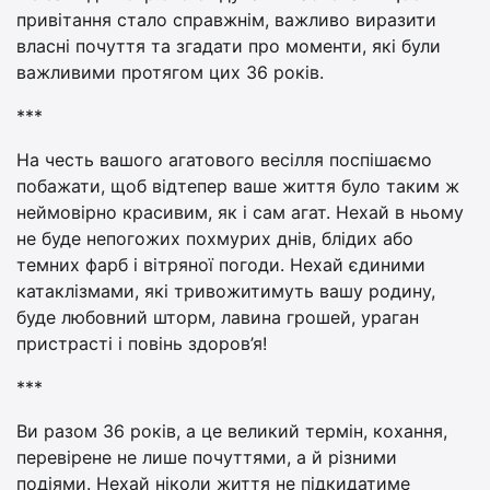
привітання стало справжнім, важливо виразити
власні почуття та згадати про моменти, які були
важливими протягом цих 36 років.
***
На честь вашого агатового весілля поспішаємо
побажати, щоб відтепер ваше життя було таким ж
неймовірно красивим, як і сам агат. Нехай в ньому
не буде непогожих похмурих днів, блідих або
темних фарб і вітряної погоди. Нехай єдиними
катаклізмами, які тривожитимуть вашу родину,
буде любовний шторм, лавина грошей, ураган
пристрасті і повінь здоров’я!
***
Ви разом 36 років, а це великий термін, кохання,
перевірене не лише почуттями, а й різними
подіями. Нехай ніколи життя не підкидатиме