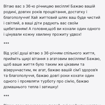
Вітаю вас з 36-ю річницею весілля! Бажаю вашій
родині, довгих років процвітання, достатку і
благополуччя! Хай життєвий шлях ваш буде чистий
і світлий, а ваші діти радують вас своїм
щебетанням! А головне,щоб ви кохали один одного
і цінували кожну хвилину прожиту удвох!
***
Від усієї душі вітаю з 36-річчям спільного життя,
прийміть щирі вітання з агатовим весіллям! Бажаю,
щоб ваше життя було таким же цікавим та
візерунчастим, як агат, бажаю вашій сім’ї здоров’я
та благополуччя, бажаю довгі роки кохати один
одного і проявляти турботу про сім’ю, бажаю
домашнього тепла і затишку!
***