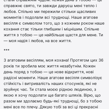
справжнє свято, ти завжди даруєш мені тепло і
любов. Спільно ми пережили стільки щасливих
моментів і подолали всі труднощі. Наше агатове
весілля є символом того, що з кожним роком наше
кохання стає тільки глибшим і міцнішим. Спільне
життя з тобою — це найбільше щастя для мене. Ти
— моя надія і любов, на все життя.
***
З агатовим весіллям, моя кохана! Протягом цих 36
років ти зробила моє життя незабутнім. Кожен
день поряд з тобою — це нове відкриття, нові
радісні моменти. Наше агатове весілля символізує
стійкість і витривалість наших стосунків, які не
зруйнує час. Ти стала моєю рідною людиною, з
якою я хочу подолати ще багато шляхів. Вірю, що
разом ми здолаємо будь-які труднощі, бо з тобою
мені все по плечу. Дякую тобі за всі ці прекрасні