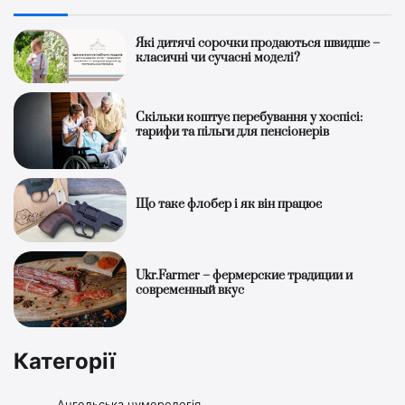
Які дитячі сорочки продаються швидше –
класичні чи сучасні моделі?
Скільки коштує перебування у хоспісі:
тарифи та пільги для пенсіонерів
Що таке флобер і як він працює
Ukr.Farmer – фермерские традиции и
современный вкус
Категорії
Ангельська нумерологія