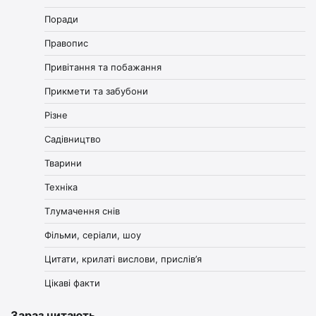
Поради
Правопис
Привітання та побажання
Прикмети та забубони
Різне
Садівництво
Тварини
Техніка
Тлумачення снів
Фільми, серіали, шоу
Цитати, крилаті вислови, прислів’я
Цікаві факти
Зараз читають