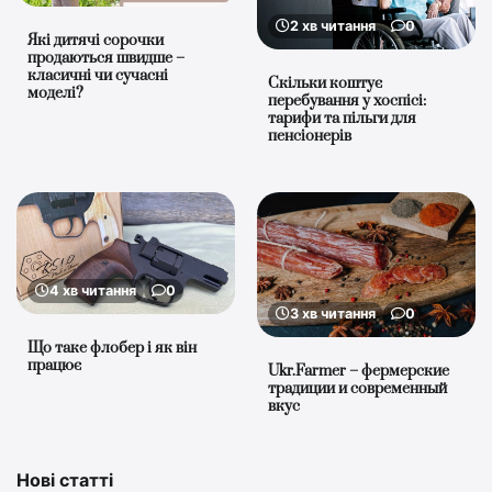
2 хв читання
0
Які дитячі сорочки
продаються швидше –
класичні чи сучасні
Скільки коштує
моделі?
перебування у хоспісі:
тарифи та пільги для
пенсіонерів
4 хв читання
0
3 хв читання
0
Що таке флобер і як він
працює
Ukr.Farmer – фермерские
традиции и современный
вкус
Нові статті