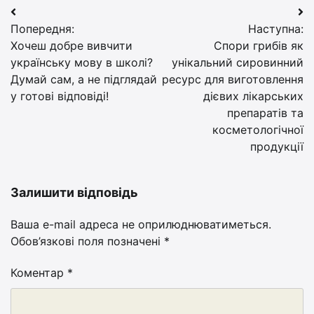
Навігація
Попередня:
Наступна:
записів
Хочеш добре вивчити
Спори грибів як
українську мову в школі?
унікальний сировинний
Думай сам, а не підглядай
ресурс для виготовлення
у готові відповіді!
дієвих лікарських
препаратів та
косметологічної
продукції
Залишити відповідь
Ваша e-mail адреса не оприлюднюватиметься.
Обов’язкові поля позначені
*
Коментар
*