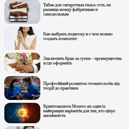
Табак для сигаретных гильз: есть ли
разница между фабричным и
самодельным
Как выбрать подвеску и с чем можно
создать комплект
Заключить брак за сутки – преимущества
и где оформить
Професійний розвиток стоматологів: від
теорії до практики
Криптовалюта Monero як один із
найкращих варіантів для тих, хто цінує
анонімність