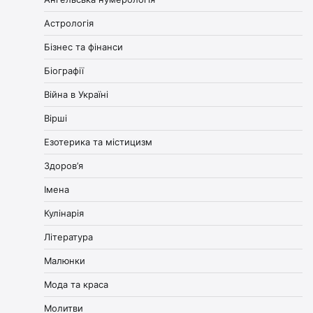
Астрологія
Бізнес та фінанси
Біографії
Війна в Україні
Вірші
Езотерика та містицизм
Здоров’я
Імена
Кулінарія
Література
Малюнки
Мода та краса
Молитви