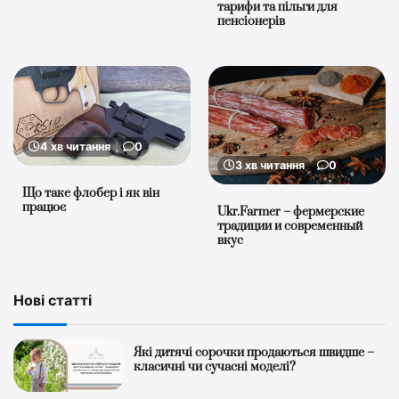
тарифи та пільги для
пенсіонерів
4 хв читання
0
3 хв читання
0
Що таке флобер і як він
працює
Ukr.Farmer – фермерские
традиции и современный
вкус
Нові статті
Які дитячі сорочки продаються швидше –
класичні чи сучасні моделі?