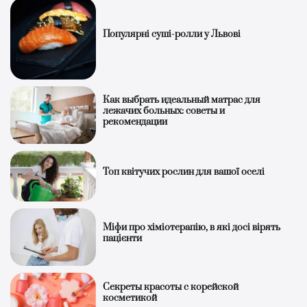
Популярні суші-ролли у Львові
Как выбрать идеальный матрас для
лежачих больных: советы и
рекомендации
Топ квітучих рослин для вашої оселі
Міфи про хіміотерапію, в які досі вірять
пацієнти
Секреты красоты с корейской
косметикой