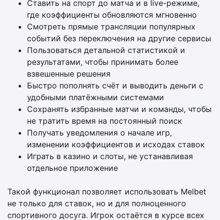
Ставить на спорт до матча и в live-режиме,
где коэффициенты обновляются мгновенно
Смотреть прямые трансляции популярных
событий без переключения на другие сервисы
Пользоваться детальной статистикой и
результатами, чтобы принимать более
взвешенные решения
Быстро пополнять счёт и выводить деньги с
удобными платёжными системами
Сохранять избранные матчи и команды, чтобы
не тратить время на постоянный поиск
Получать уведомления о начале игр,
изменении коэффициентов и исходах ставок
Играть в казино и слоты, не устанавливая
отдельное приложение
Такой функционал позволяет использовать Melbet
не только для ставок, но и для полноценного
спортивного досуга. Игрок остаётся в курсе всех