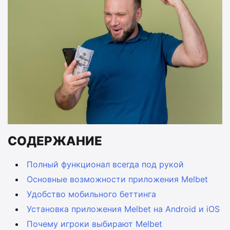
СОДЕРЖАНИЕ
Полный функционал всегда под рукой
Основные возможности приложения Melbet
Удобство мобильного беттинга
Установка приложения Melbet на Android и iOS
Почему игроки выбирают Melbet