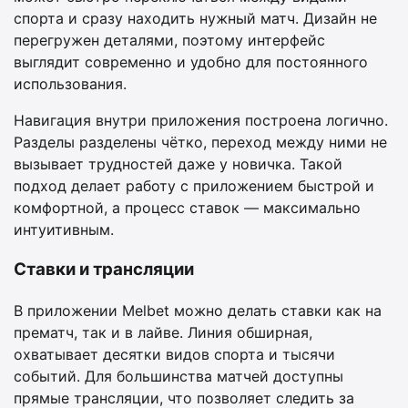
спорта и сразу находить нужный матч. Дизайн не
перегружен деталями, поэтому интерфейс
выглядит современно и удобно для постоянного
использования.
Навигация внутри приложения построена логично.
Разделы разделены чётко, переход между ними не
вызывает трудностей даже у новичка. Такой
подход делает работу с приложением быстрой и
комфортной, а процесс ставок — максимально
интуитивным.
Ставки и трансляции
В приложении Melbet можно делать ставки как на
прематч, так и в лайве. Линия обширная,
охватывает десятки видов спорта и тысячи
событий. Для большинства матчей доступны
прямые трансляции, что позволяет следить за