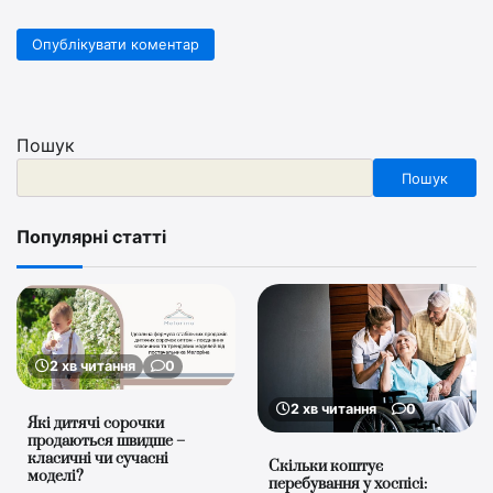
Пошук
Пошук
Популярні статті
2 хв читання
0
2 хв читання
0
Які дитячі сорочки
продаються швидше –
класичні чи сучасні
Скільки коштує
моделі?
перебування у хоспісі: