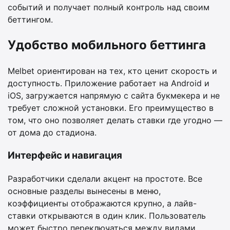
событий и получает полный контроль над своим
беттингом.
Удобство мобильного беттинга
Melbet ориентирован на тех, кто ценит скорость и
доступность. Приложение работает на Android и
iOS, загружается напрямую с сайта букмекера и не
требует сложной установки. Его преимущество в
том, что оно позволяет делать ставки где угодно —
от дома до стадиона.
Интерфейс и навигация
Разработчики сделали акцент на простоте. Все
основные разделы вынесены в меню,
коэффициенты отображаются крупно, а лайв-
ставки открываются в один клик. Пользователь
может быстро переключаться между видами