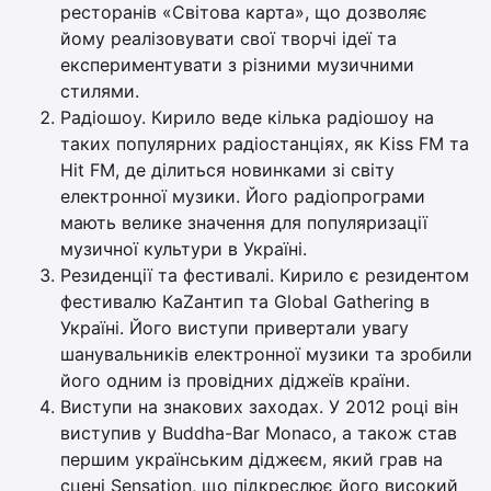
ресторанів «Світова карта», що дозволяє
йому реалізовувати свої творчі ідеї та
експериментувати з різними музичними
стилями.
Радіошоу. Кирило веде кілька радіошоу на
таких популярних радіостанціях, як Kiss FM та
Hit FM, де ділиться новинками зі світу
електронної музики. Його радіопрограми
мають велике значення для популяризації
музичної культури в Україні.
Резиденції та фестивалі. Кирило є резидентом
фестивалю КаZантип та Global Gathering в
Україні. Його виступи привертали увагу
шанувальників електронної музики та зробили
його одним із провідних діджеїв країни.
Виступи на знакових заходах. У 2012 році він
виступив у Buddha-Bar Monaco, а також став
першим українським діджеєм, який грав на
сцені Sensation, що підкреслює його високий