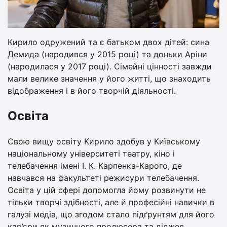
Кирило одружений та є батьком двох дітей: сина
Демида (народився у 2015 році) та доньки Аріни
(народилася у 2017 році). Сімейні цінності завжди
мали велике значення у його житті, що знаходить
відображення і в його творчій діяльності.
Освіта
Свою вищу освіту Кирило здобув у Київському
національному університеті театру, кіно і
телебачення імені І. К. Карпенка-Карого, де
навчався на факультеті режисури телебачення.
Освіта у цій сфері допомогла йому розвинути не
тільки творчі здібності, але й професійні навички в
галузі медіа, що згодом стало підґрунтям для його
кар’єри як музичного продюсера та діджея.