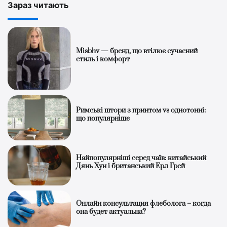
Зараз читають
Misbhv — бренд, що втілює сучасний
стиль і комфорт
Римські штори з принтом vs однотонні:
що популярніше
Найпопулярніші серед чаїв: китайський
Дянь Хун і британський Ерл Грей
Онлайн консультация флеболога – когда
она будет актуальна?