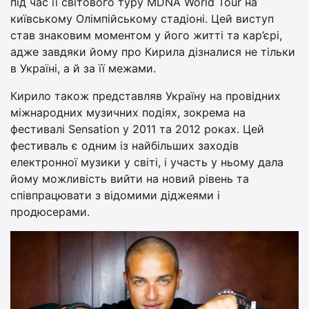
під час її світового туру MDNA World Tour на
київському Олімпійському стадіоні. Цей виступ
став знаковим моментом у його житті та кар’єрі,
адже завдяки йому про Кирила дізналися не тільки
в Україні, а й за її межами.
Кирило також представляв Україну на провідних
міжнародних музичних подіях, зокрема на
фестивалі Sensation у 2011 та 2012 роках. Цей
фестиваль є одним із найбільших заходів
електронної музики у світі, і участь у ньому дала
йому можливість вийти на новий рівень та
співпрацювати з відомими діджеями і
продюсерами.