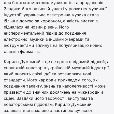
для багатьох молодих музикантів та продюсерів.
Завдяки його активній участі у розвитку музичної
індустрії, українська електронна музика стала
більш відомою за кордоном, а якість виступів
піднялася на новий рівень. Його
експериментальний підхід до поєднання
електронної музики з іншими жанрами та
інструментами вплинув на популяризацію нових
стилів і форматів.
Кирило Думський – це не просто відомий діджей, а
справжній новатор в українській музичній індустрії,
який вносить свіжі ідеї та встановлює нові
стандарти. Його кар’єра є прикладом того, як
поєднання таланту, знань та наполегливості може
призвести до значних досягнень на міжнародній
сцені. Завдяки його творчості, виступам та
новаторським підходам, Кирило Думський
залишається важливою частиною сучасної