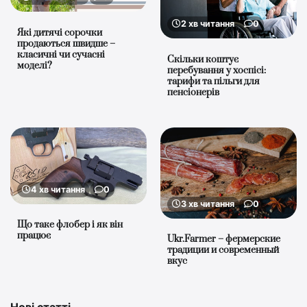
2 хв читання
0
Які дитячі сорочки
продаються швидше –
класичні чи сучасні
Скільки коштує
моделі?
перебування у хоспісі:
тарифи та пільги для
пенсіонерів
4 хв читання
0
3 хв читання
0
Що таке флобер і як він
працює
Ukr.Farmer – фермерские
традиции и современный
вкус