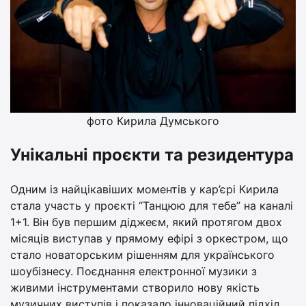
фото Кирила Думського
Унікальні проєкти та резидентура
Одним із найцікавіших моментів у кар’єрі Кирила
стала участь у проєкті “Танцюю для тебе” на каналі
1+1. Він був першим діджеєм, який протягом двох
місяців виступав у прямому ефірі з оркестром, що
стало новаторським рішенням для українського
шоубізнесу. Поєднання електронної музики з
живими інструментами створило нову якість
музичних виступів і показало інноваційний підхід