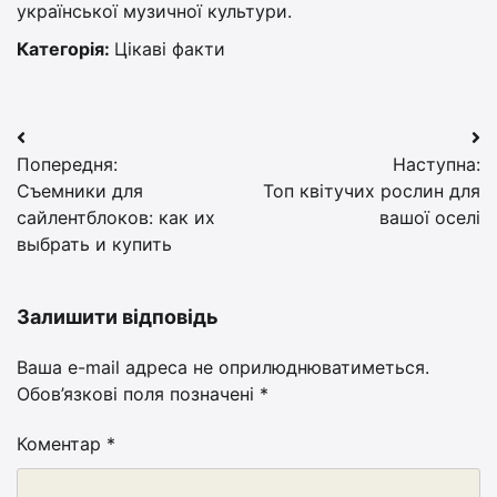
української музичної культури.
Категорія:
Цікаві факти
Навігація
Попередня:
Наступна:
записів
Съемники для
Топ квітучих рослин для
сайлентблоков: как их
вашої оселі
выбрать и купить
Залишити відповідь
Ваша e-mail адреса не оприлюднюватиметься.
Обов’язкові поля позначені
*
Коментар
*