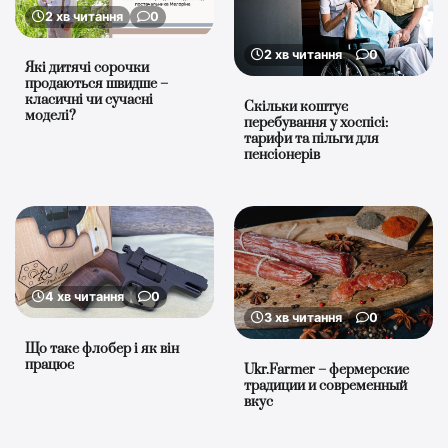
2 хв читання
0
2 хв читання
0
Які дитячі сорочки
продаються швидше –
класичні чи сучасні
Скільки коштує
моделі?
перебування у хоспісі:
тарифи та пільги для
пенсіонерів
4 хв читання
0
3 хв читання
0
Що таке флобер і як він
працює
Ukr.Farmer – фермерские
традиции и современный
вкус